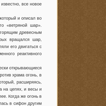
известно, все новое
который и описал во
го «ветряной шар».
 горящим древесным
орых вращался шар,
ляли его двигаться с
менного реактивного
чески открывающиеся
ротив храма огонь, в
оторый, расширяясь,
 на цепях, и весы и
ее. Когда же огонь в
лась в сифон другим