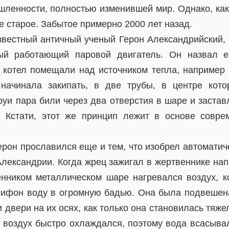
шленности, полностью изменившей мир. Однако, как 
е старое. Забытое примерно 2000 лет назад.
звестный античный ученый Герон Александрийский, 
ый работающий паровой двигатель. Он назвал е
 котел помещали над источником тепла, например
 начинала закипать, в две трубы, в центре кот
уи пара били через два отверстия в шаре и застав
 Кстати, этот же принцип лежит в основе совре
ерон прославился еще и тем, что изобрел автомати
лександрии. Когда жрец зажигал в жертвеннике нап
нником металлическом шаре нагревался воздух, к
сифон воду в огромную бадью. Она была подвешена
двери на их осях, как только она становилась тяжел
, воздух быстро охлаждался, поэтому вода всасыва