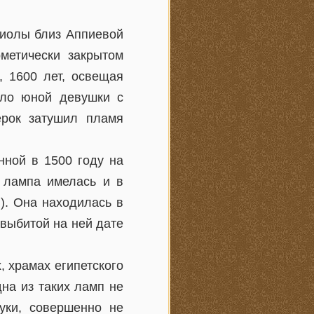
лиолы близ Аппиевой
метически закрытом
, 1600 лет, освещая
ело юной девушки с
ерок затушил пламя
нной в 1500 году на
 лампа имелась и в
). Она находилась в
 выбитой на ней дате
 храмах египетского
на из таких ламп не
уки, совершенно не