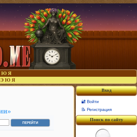
Ю
Я
Э
Ю
Я
Вход
🔐 Войти
ии»
📝 Регистрация
Поиск по сайту