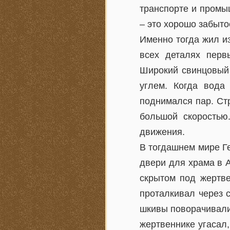
транспорте и промы
– это хорошо забыто
Именно тогда жил и
всех деталях перв
Широкий свинцовый
углем. Когда вода
поднимался пар. Стр
большой скоростью.
движения.
В тогдашнем мире Г
двери для храма в А
скрытом под жертве
проталкивал через 
шкивы поворачивали 
жертвеннике угасал