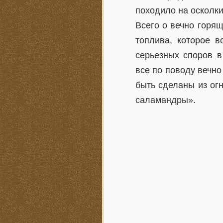
походило на осколки
Всего о вечно горя
топлива, которое в
серьезных споров в
все по поводу вечн
быть сделаны из ог
саламандры».