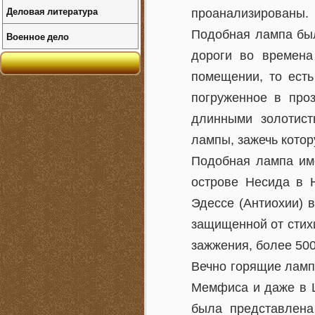
Деловая литература
проанализированы.
Подобная лампа был
Военное дело
дороги во времена
помещении, то есть
погруженное в про
длинными золотист
лампы, зажечь котор
Подобная лампа име
острове Несида в 
Эдессе (Антиохии) 
защищенной от стихи
зажжения, более 500
Вечно горящие ламп
Мемфиса и даже в Ц
была представлена