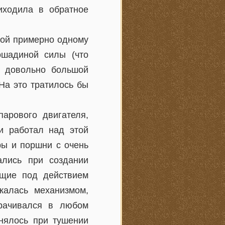
иходила в обратное
ной примерно одному
ошадиной силы (что
ь довольно большой
 На это тратилось бы
арового двигателя,
и работал над этой
ры и поршни с очень
ались при создании
ющие под действием
жалась механизмом,
орачивался в любом
енялось при тушении