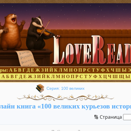
оры:
А
Б
В
Г
Д
Е
Ж
З
И
Й
К
Л
М
Н
О
П
Р
С
Т
У
Ф
Х
Ч
Ш
Ы
Э
:
А
Б
В
Г
Д
Е
Ж
З
И
Й
К
Л
М
Н
О
П
Р
С
Т
У
Ф
Х
Ц
Ч
Ш
Щ
Ы
Серия: 100 великих
лайн книга «100 великих курьезов истор
🔢 Страница