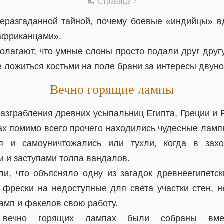
📃 Cтраница 7
неразгаданной тайной, почему боевые «индийцы» в
«африканцами».
олагают, что умные слоны просто подали друг дру
 ложиться костьми на поле брани за интересы двуно
Вечно горящие лампы
разграбления древних усыпальниц Египта, Греции и 
цах помимо всего прочего находились чудесные ламп
я и самоуничтожались или тухли, когда в зах
и и заступами толпа вандалов.
и, что объясняло одну из загадок древнеегипетск
 фрески на недоступные для света участки стен, н
амп и факелов свою работу.
о вечно горящих лампах были собраны вме