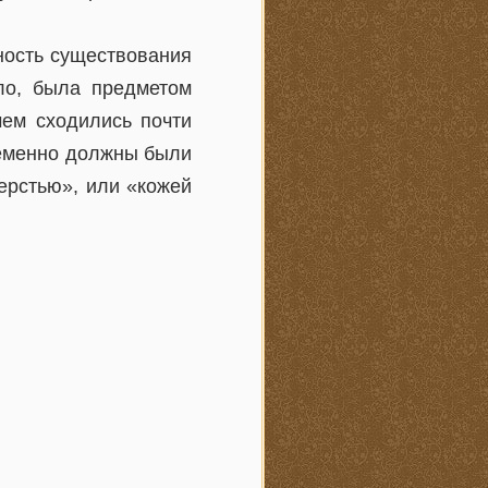
ность существования
ало, была предметом
чем сходились почти
ременно должны были
ерстью», или «кожей