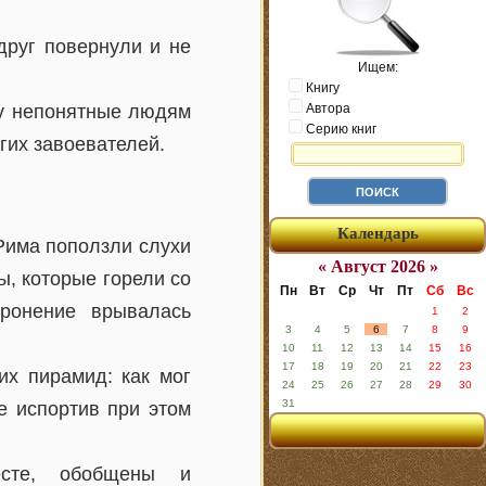
друг повернули и не
Ищем:
Книгу
гу непонятные людям
Автора
Серию книг
гих завоевателей.
Календарь
Рима поползли слухи
« Август 2026 »
ы, которые горели со
Пн
Вт
Ср
Чт
Пт
Сб
Вс
оронение врывалась
1
2
3
4
5
6
7
8
9
10
11
12
13
14
15
16
17
18
19
20
21
22
23
их пирамид: как мог
24
25
26
27
28
29
30
31
е испортив при этом
сте, обобщены и