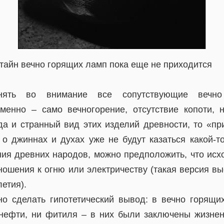
 тайн вечно горящих ламп пока еще не приходится
инять во внимание все сопутствующие вечн
именно – само вечногорение, отсутствие копоти, 
да и странный вид этих изделий древности, то «пр
 о джиннах и духах уже не будут казаться какой-т
ания древних народов, можно предположить, что исх
ношения к огню или электричеству (такая версия в
летия).
но сделать гипотетический вывод: в вечно горящ
 нефти, ни фитиля – в них были заключены жизне