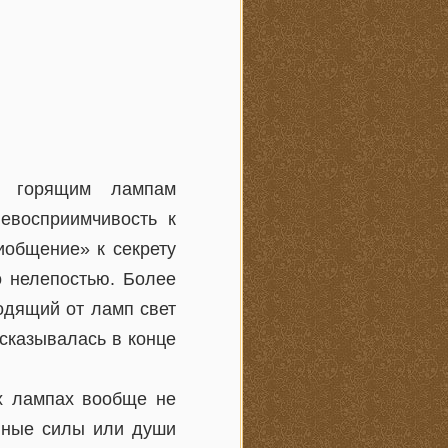
о горящим лампам
невосприимчивость к
иобщение» к секрету
о нелепостью. Более
одящий от ламп свет
ысказывалась в конце
их лампах вообще не
нные силы или души