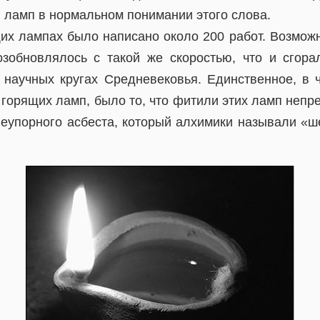
 ламп в нормальном понимании этого слова.
щих лампах было написано около 200 работ. Возмож
озобновлялось с такой же скоростью, что и сгор
 научных кругах Средневековья. Единственное, в 
о горящих ламп, было то, что фитили этих ламп неп
неупорного асбеста, который алхимики называли «ш