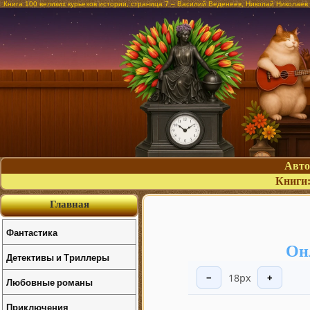
Книга 100 великих курьезов истории, страница 7 – Василий Веденеев, Николай Николаев
Авт
Книги
Главная
Фантастика
Он
Детективы и Триллеры
18px
−
+
Любовные романы
Приключения