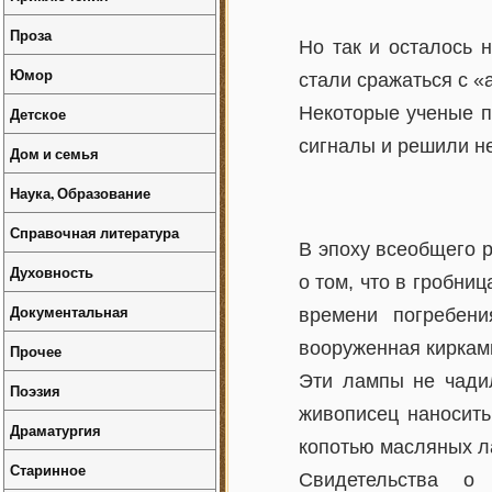
Проза
Но так и осталось 
Юмор
стали сражаться с 
Некоторые ученые п
Детское
сигналы и решили не
Дом и семья
Наука, Образование
Справочная литература
В эпоху всеобщего 
Духовность
о том, что в гробни
Документальная
времени погребени
вооруженная киркам
Прочее
Эти лампы не чадил
Поэзия
живописец наносить
Драматургия
копотью масляных л
Старинное
Свидетельства 