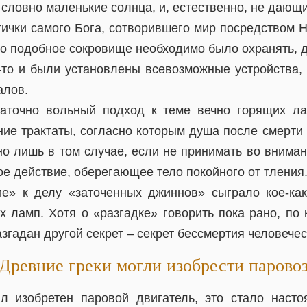
словно маленькие солнца, и, естественно, не дающие
тички самого Бога, сотворившего мир посредством 
то подобное сокровище необходимо было охранять, 
у-то и были установлены всевозможные устройства
алов.
таточно вольный подход к теме вечно горящих л
ние трактаты, согласно которым душа после смерти
рно лишь в том случае, если не принимать во внима
ое действие, оберегающее тело покойного от тления
е» к делу «заточенных джиннов» сыграло кое-ка
х ламп. Хотя о «разгадке» говорить пока рано, по 
разгадан другой секрет – секрет бессмертия человече
Древние греки могли изобрести парово
ыл изобретен паровой двигатель, это стало нас