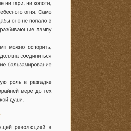
 ни гари, ни копоти,
Небесного огня. Само
дабы оно не попало в
, разбивающие лампу
амп можно оспорить,
 должна соединиться
ние бальзамирование
.
кую роль в разгадке
крайней мере до тех
ской души.
з
тоящей революцией в