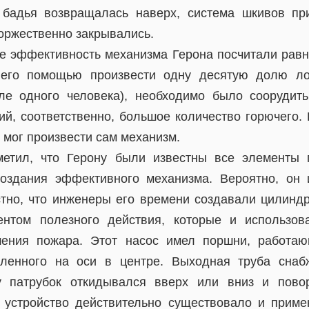
 бадья возвращалась наверх, система шкивов пр
торжественно закрывались.
 эффективность механизма Герона посчитали рав
 его помощью произвести одну десятую долю л
ле одного человека), необходимо было соорудит
ий, соответственно, большое количество горючего.
 мог произвести сам механизм.
метил, что Герону были известны все элементы п
оздания эффективного механизма. Вероятно, он 
стно, что инженеры его времени создавали цилинд
нтом полезного действия, которые и использов
шения пожара. Этот насос имел поршни, работа
вленного на оси в центре. Выходная труба снаб
у патрубок откидывался вверх или вниз и пов
 устройство действительно существовало и прим