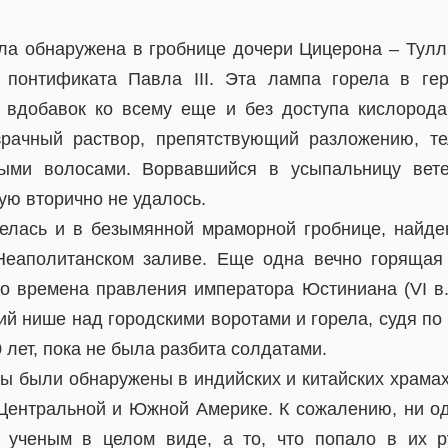
а обнаружена в гробнице дочери Цицерона – Тул
 понтификата Павла III. Эта лампа горела в гер
 вдобавок ко всему еще и без доступа кислорода
зрачный раствор, препятствующий разложению, т
ыми волосами. Ворвавшийся в усыпальницу вет
ую вторично не удалось.
лась и в безымянной мраморной гробнице, найде
Неаполитанском заливе. Еще одна вечно горящая
во времена правления императора Юстиниана (VI в.
й нише над городскими воротами и горела, судя по
 лет, пока не была разбита солдатами.
ы были обнаружены в индийских и китайских храмах,
ентральной и Южной Америке. К сожалению, ни од
 ученым в целом виде, а то, что попало в их р