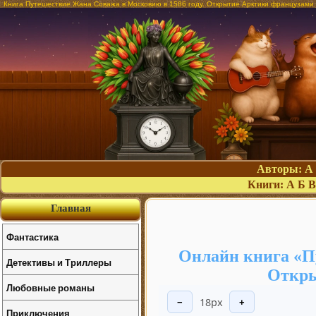
Книга Путешествие Жана Соважа в Московию в 1586 году. Открытие Арктики французами 
Авторы:
А
Книги:
А
Б
В
Главная
Фантастика
Онлайн книга «Пу
Детективы и Триллеры
Откры
Любовные романы
18px
−
+
Приключения