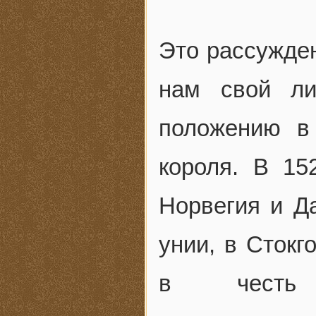
Это рассужден
нам свой ли
положению в
короля. В 15
Норвегия и Д
унии, в Стокг
в честь 