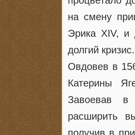
процветало до
на смену при
Эрика XIV, и
долгий кризис
Овдовев в 156
Катерины Яге
Завоевав в
расширить в
получив в при