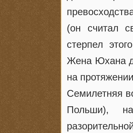
превосходств
(он считал с
стерпел этог
Жена Юхана д
на протяжении
Семилетняя во
Польши), н
разорительн