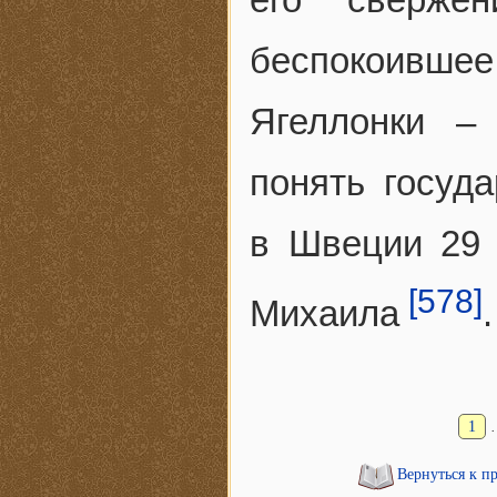
беспокоивш
Ягеллонки –
понять госуд
в Швеции 29 
[578]
Михаила
.
1
Вернуться к п