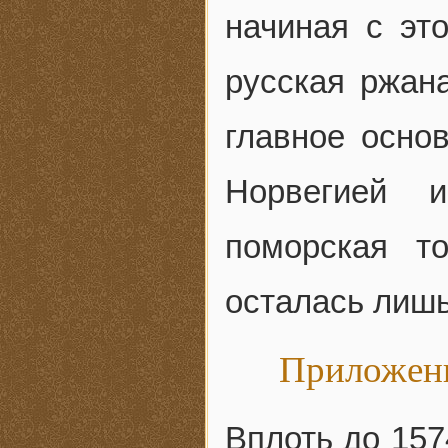
начиная с эт
русская ржана
главное осно
Норвегией 
поморская т
осталась лишь
Приложени
Вплоть до 157