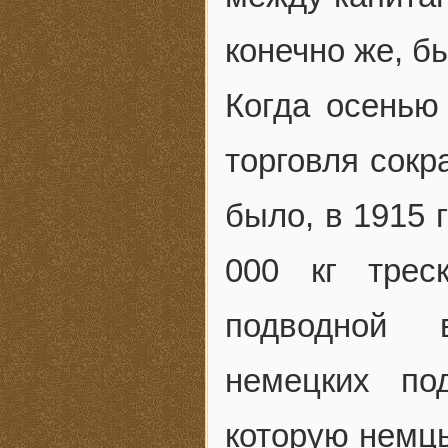
конечно же, б
Когда осенью
торговля сокр
было, в 1915 
000 кг трес
подводной 
немецких по
которую немцы