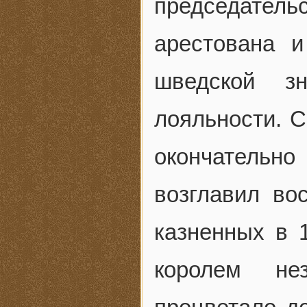
председател
арестована и
шведской зн
лояльности. С
окончательн
возглавил во
казненных в 
королем не