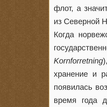
флот, а значи
из Северной Н
Когда норвеж
государств
Kornforretning
)
хранение и р
появилась во
время года 