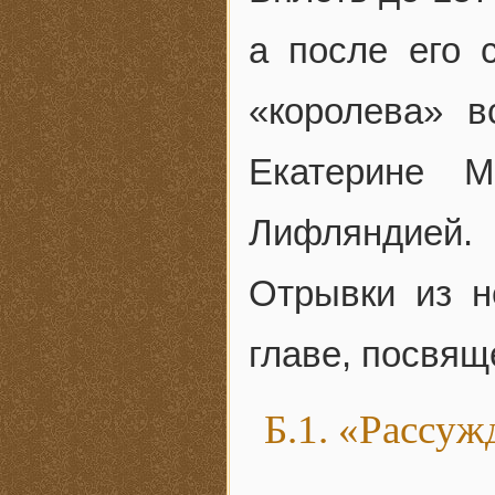
а после его с
«королева» в
Екатерине М
Лифляндией.
Отрывки из н
главе, посвя
Б.1. «Рассу