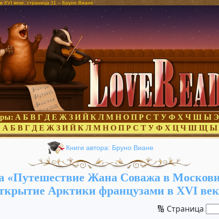
 XVI веке, страница 11 – Бруно Виане
оры:
А
Б
В
Г
Д
Е
Ж
З
И
Й
К
Л
М
Н
О
П
Р
С
Т
У
Ф
Х
Ч
Ш
Ы
Э
:
А
Б
В
Г
Д
Е
Ж
З
И
Й
К
Л
М
Н
О
П
Р
С
Т
У
Ф
Х
Ц
Ч
Ш
Щ
Ы
Книги автора: Бруно Виане
 «Путешествие Жана Соважа в Московию
ткрытие Арктики французами в XVI век
🔢 Страница