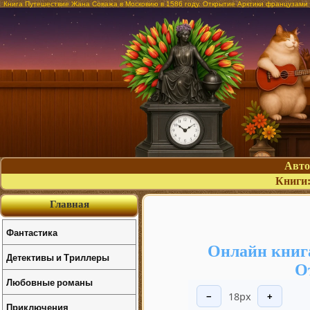
Книга Путешествие Жана Соважа в Московию в 1586 году. Открытие Арктики французами в
Авт
Книги
Главная
Фантастика
Онлайн книга
Детективы и Триллеры
О
Любовные романы
18px
−
+
Приключения