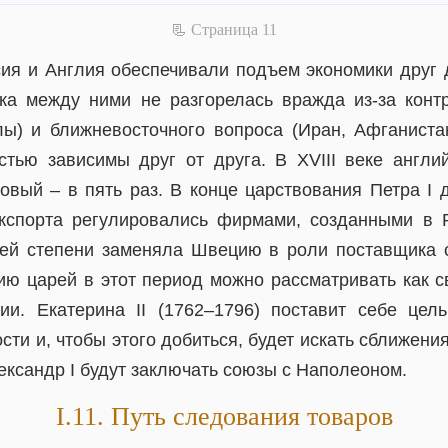
📃 Cтраница 11
сия и Англия обеспечивали подъем экономики друг 
пока между ними не разгорелась вражда из-за кон
ы) и ближневосточного вопроса (Иран, Афганиста
тью зависимы друг от друга. В XVIII веке англ
овый – в пять раз. В конце царствования Петра I д
экспорта регулировались фирмами, созданными в 
ей степени заменяла Швецию в роли поставщика 
ию царей в этот период можно рассматривать как с
ии. Екатерина II (1762–1796) поставит себе цел
сти и, чтобы этого добиться, будет искать сближени
лександр I будут заключать союзы с Наполеоном.
I.11. Путь следования товаров