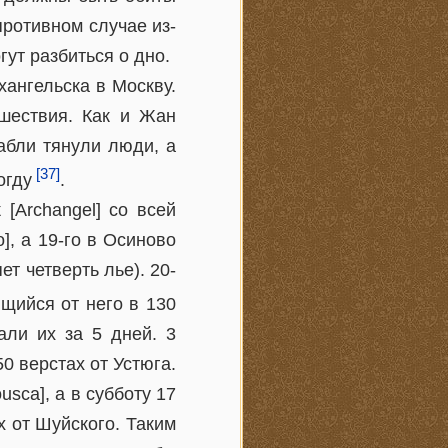
 противном случае из-
ут разбиться о дно.
хангельска в Москву.
шествия. Как и Жан
абли тянули люди, а
[37]
огду
.
 [Archangel] со всей
, а 19-го в Осиново
ет четверть лье). 20-
ящийся от него в 130
али их за 5 дней. 3
50 верстах от Устюга.
sca], а в субботу 17
х от Шуйского. Таким