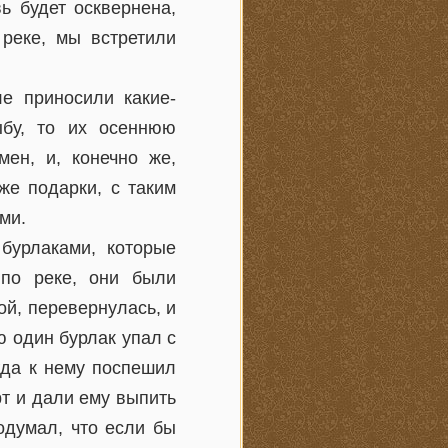
ь будет осквернена,
 реке, мы встретили
е приносили какие-
ыбу, то их осеннюю
мен, и, конечно же,
же подарки, с таким
ми.
бурлаками, которые
 по реке, они были
ой, перевернулась, и
ю один бурлак упал с
гда к нему поспешил
рт и дали ему выпить
одумал, что если бы