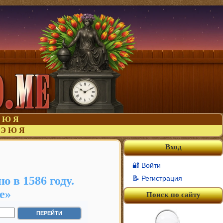
Ю
Я
Э
Ю
Я
Вход
🔐 Войти
 в 1586 году.
📝 Регистрация
е»
Поиск по сайту