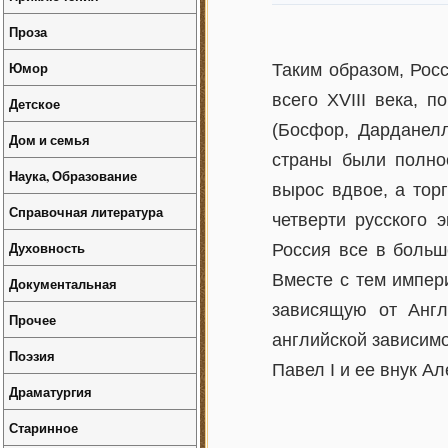
Проза
Юмор
Таким образом, Рос
всего XVIII века, 
Детское
(Босфор, Дарданелл
Дом и семья
страны были полнос
Наука, Образование
вырос вдвое, а торг
Справочная литература
четверти русского 
Духовность
Россия все в больш
Вместе с тем импер
Документальная
зависящую от Англ
Прочее
английской зависимо
Поэзия
Павел I и ее внук А
Драматургия
Старинное