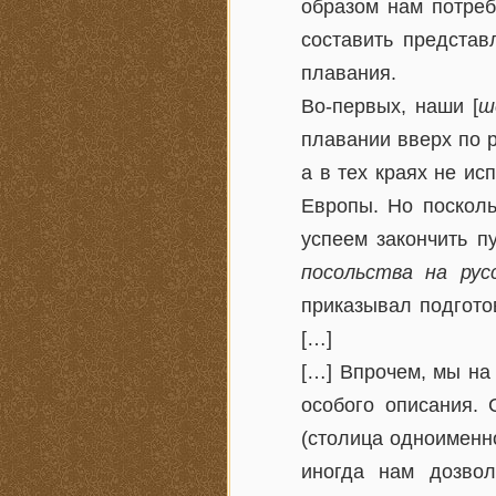
образом нам потреб
составить представ
плавания.
Во-первых, наши [
ш
плавании вверх по р
а в тех краях не ис
Европы. Но посколь
успеем закончить пу
посольства на рус
приказывал подгото
[…]
[…] Впрочем, мы на
особого описания.
(столица одноименно
иногда нам дозвол