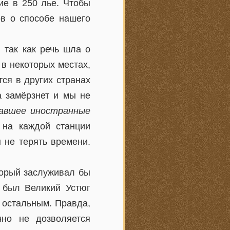
ие в 250 лье. Чтобы
ов о способе нашего
: так как речь шла о
 в некоторых местах,
тся в других странах
а замёрзнет и мы не
давшее иностранные
 на каждой станции
 не терять времени.
торый заслуживал бы
 был Великий Устюг
о остальным. Правда,
чно не дозволяется