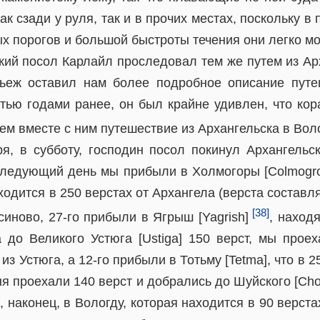
к сзади у руля, так и в прочих местах, поскольку в
х порогов и большой быстроты течения они легко мог
кий посол Карлайл проследовал тем же путем из Ар
Мьеж оставил нам более подробное описание путе
ью годами ранее, он был крайне удивлен, что кор
м вместе с ним путешествие из Архангельска в Вол
я, в субботу, господин посол покинул Архангельск
 следующий день мы прибыли в Холмогоры [Colmogro]
аходится в 250 верстах от Архангела (верста составля
[38]
иново, 27-го прибыли в Ягрыш [Yagrish]
, наход
 до Великого Устюга [Ustiga] 150 верст, мы проех
з Устюга, а 12-го прибыли в Тотьму [Tetma], что в 2
я проехали 140 верст и добрались до Шуйского [Chou
 наконец, в Вологду, которая находится в 90 верста