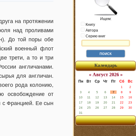
Ищем:
друга на протяжении
Книгу
троля над проливами
Автора
Серию книг
н). До той поры обе
ийский военный флот
ве трети, а то и три
Календарь
России англичанами.
« Август 2026 »
сырья для англичан.
Пн
Вт
Ср
Чт
Пт
Сб
Вс
воего рода колонию,
1
2
3
4
5
6
7
8
9
ью освобождение от
10
11
12
13
14
15
16
я с Францией. Ее сын
17
18
19
20
21
22
23
24
25
26
27
28
29
30
31