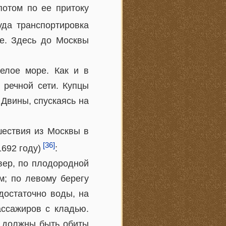
потом по ее притоку
уда транспортировка
ге. Здесь до Москвы
елое море. Как и в
 речной сети. Купцы
Двины, спускаясь на
шествия из Москвы в
[36]
1692 году)
:
евер, по плодородной
м; по левому берегу
достаточно воды, на
ассажиров с кладью.
а должны быть обиты