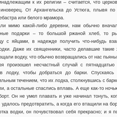
инадлежащим к их религии – считается, что церков
иноверец. От Архангельска до Устюга, плывя по
ебастра или белого мрамора.
ли мимо какой-либо деревни, нам обычно вначал
ьные подарки – то большой ржаной хлеб, то р
цу с яйцами, в надежде получить что-нибудь вза
одки. Даже их священники, часто делавшие такие 
ощали водку, что обычно возвращались от нас пьяны
ря произошел несчастный случай с пятнадцатью 
в лодку, чтобы добраться до барки. Спускаясь
льным течением, что их лодка, столкнувшись с барк
ли, а остальные спаслись вплавь. А еще как-то ночь
борт. Он не умел плавать и уже начинал тонуть, ко
е удалось предотвратить, а когда его втащили на бо
отка водки, он почувствовал себя прекрасно; и я п