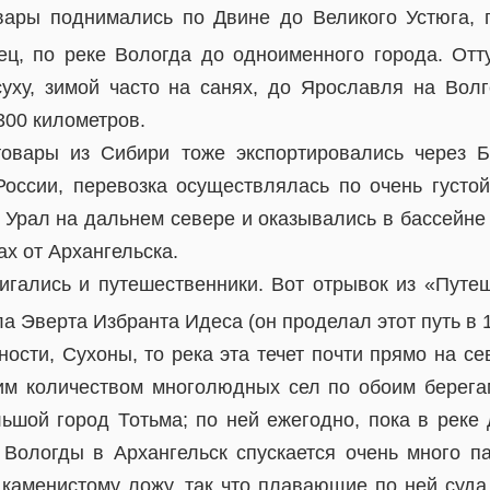
вары поднимались по Двине до Великого Устюга, 
ец, по реке Вологда до одноименного города. Отт
уху, зимой часто на санях, до Ярославля на Вол
300 километров.
товары из Сибири тоже экспортировались через Б
России, перевозка осуществлялась по очень густой
 Урал на дальнем севере и оказывались в бассейне 
ах от Архангельска.
игались и путешественники. Вот отрывок из «Путе
ла Эверта Избранта Идеса (он проделал этот путь в 
тности, Сухоны, то река эта течет почти прямо на с
им количеством многолюдных сел по обоим берега
ьшой город Тотьма; по ней ежегодно, пока в реке 
 Вологды в Архангельск спускается очень много п
ь каменистому ложу, так что плавающие по ней суд