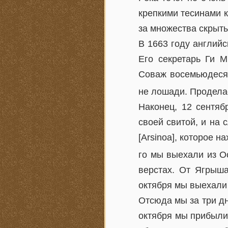
крепкими тесинами ка
за множества скрыты
В 1663 году английс
Его секретарь Ги 
Соваж восемьюдесят
не лошади. Проделае
Наконец, 12 сентябр
своей свитой, и на
[Arsinoa], которое н
го мы выехали из Ос
верстах. От Ягрыша
октября мы выехали и
Отсюда мы за три дн
октября мы прибыли,