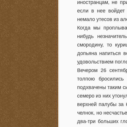
иностранцам, не пр
если в нее войдет 
немало утесов из ал
Когда мы проплыва
нибудь незначител
смородину, то кури
допьяна напиться в
удовольствием погл
Вечером 26 сентяб
толпою бросились 
подхвачены таким си
семеро из них утону
верхней палубы за 
челнок, но несчасть
два-три больших гл