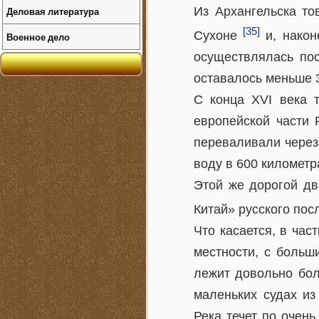
Деловая литература
Из Архангельска то
[35]
Сухоне
и, након
Военное дело
осуществлялась пос
оставалось меньше 
С конца XVI века 
европейской части 
переваливали через
воду в 600 километр
Этой же дорогой дв
Китай» русского пос
Что касается, в час
местности, с больш
лежит довольно бол
маленьких судах из
Река течет по очен