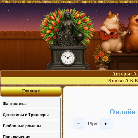
Книга Третье пришествие. Ангелы ада, страница 8 – Виктор Точинов, Александр Щеголев
Авторы:
А
Книги:
А
Б
В
Главная
Фантастика
Онлайн 
Детективы и Триллеры
18px
−
+
Любовные романы
Приключения