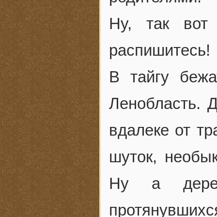
Ну, так вот
распишитесь!
В тайгу бежа
Ленобласть. 
вдалеке от тр
шуток, необы
Ну а дерев
протянувшихс