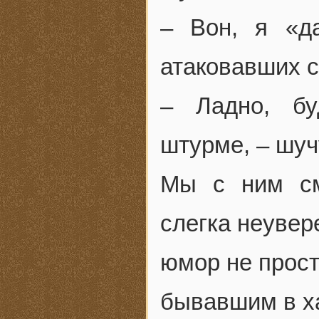
– Вон, я «д
атаковавших 
– Ладно, бу
штурме, – шуч
Мы с ним см
слегка неувер
юмор не прос
бывавшим в ха