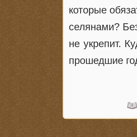
которые обяза
селянами? Без
не укрепит. К
прошедшие го