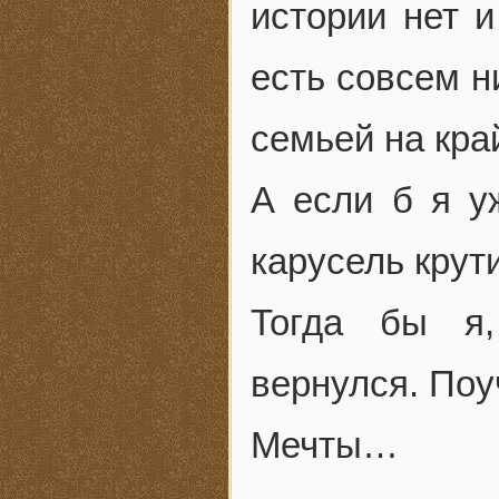
истории нет и
есть совсем н
семьей на кра
А если б я уж
карусель крут
Тогда бы я,
вернулся. Поу
Мечты…