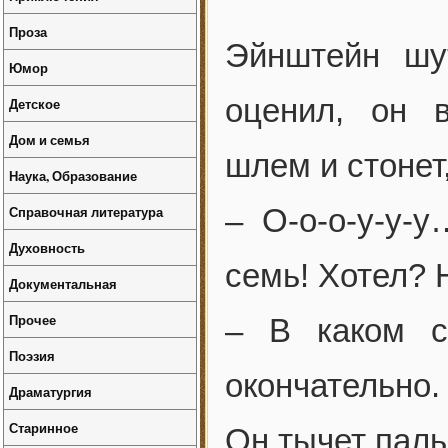
Проза
Эйнштейн шу
Юмор
оценил, он в
Детское
Дом и семья
шлем и стонет,
Наука, Образование
Справочная литература
– О-о-о-у-у-
Духовность
семь! Хотел? 
Документальная
Прочее
– В каком с
Поэзия
окончательно.
Драматургия
Старинное
Он тычет паль