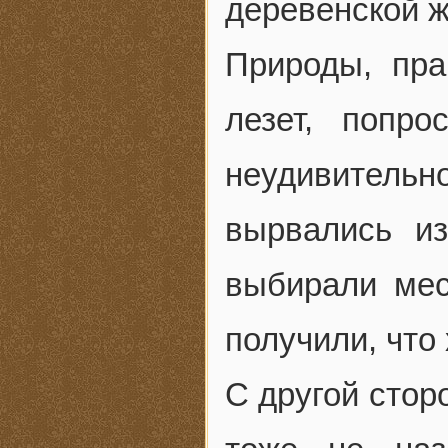
деревенской ж
Природы, пра
лезет, попр
неудивительн
вырвались из
выбирали мес
получили, что 
С другой сто