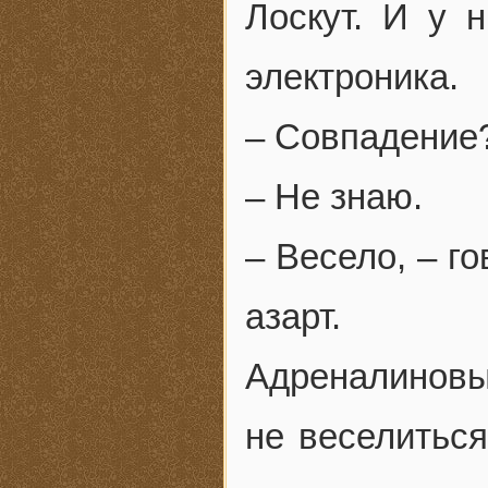
Лоскут. И у 
электроника.
– Совпадение
– Не знаю.
– Весело, – г
азарт.
Адреналиновые
не веселиться