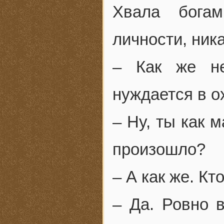
Хвала богам
личности, ник
– Как же не
нуждается в 
– Ну, ты как 
произошло?
– А как же. К
– Да. Ровно в