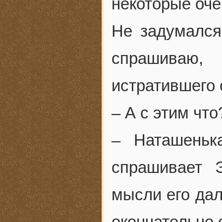
некоторые оч
Не задумался
спрашиваю, 
истратившего 
– А с этим что
– Наташеньк
спрашивает 
мысли его дал
окончательно 