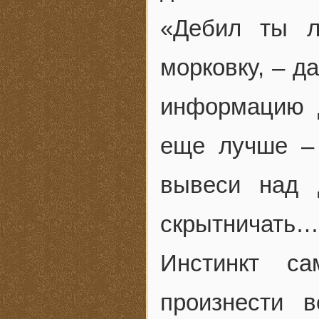
«Дебил ты л
морковку, – д
информацию 
еще лучше –
вывеси над 
скрытничать…
Инстинкт са
произнести 