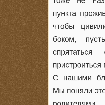
тоже не наз
пункта прожи
чтобы цивил
боком, пус
спрятаться
пристроиться 
С нашими бл
Мы поняли это
родителями.