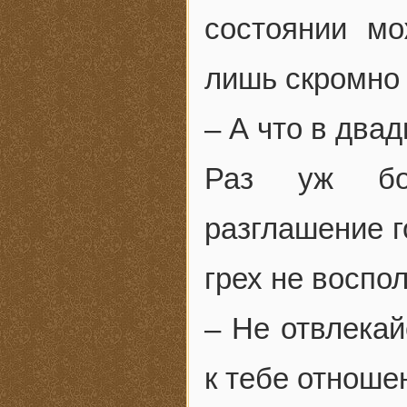
состоянии мо
лишь скромно
– А что в два
Раз уж бос
разглашение г
грех не воспо
– Не отвлекай
к тебе отношен