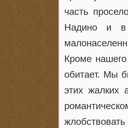
часть просело
Надино и в 
малонаселен
Кроме нашего 
обитает. Мы б
этих жалких 
романтическ
жлобствовать