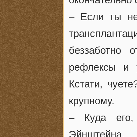
– Если ты не
транспланта
беззаботно 
рефлексы и 
Кстати, чует
крупному.
– Куда его,
Эйнштейна.