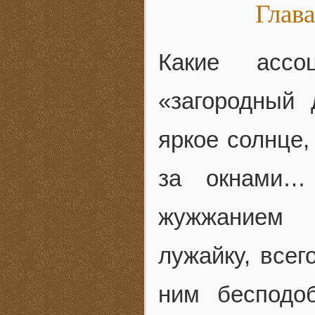
Глава
Какие ассо
«загородный
яркое солнце,
за окнами…
жужжанием 
лужайку, всег
ним бесподо