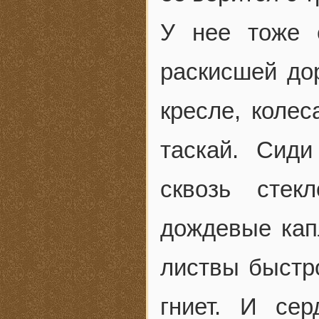
У нее тоже 
раскисшей до
кресле, колес
таскай. Сид
сквозь стек
дождевые капл
листвы быстр
гниет. И се