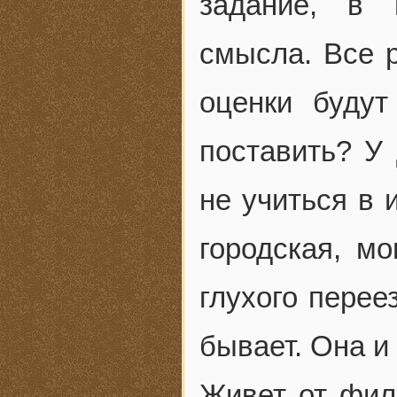
задание, в 
смысла. Все р
оценки буду
поставить? У 
не учиться в 
городская, м
глухого перее
бывает. Она и 
Живет от фил