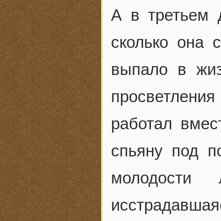
А в третьем 
сколько она с
выпало в жиз
просветления
работал вмес
спьяну под п
молодости
исстрадавша