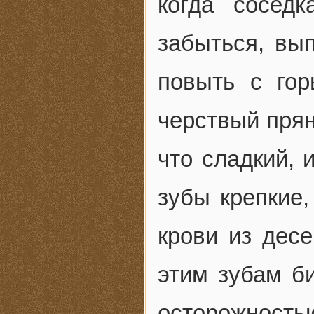
когда сосед
забыться, вып
повыть с гор
черствый прян
что сладкий, 
зубы крепкие,
крови из десе
этим зубам би
осторожност