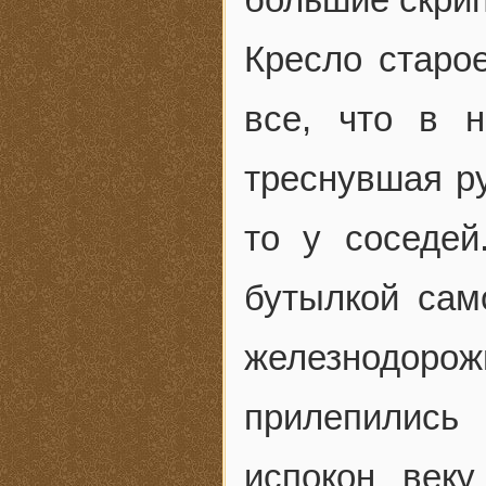
Кресло старое
все, что в н
треснувшая ру
то у соседей
бутылкой сам
железнодоро
прилепились
испокон век