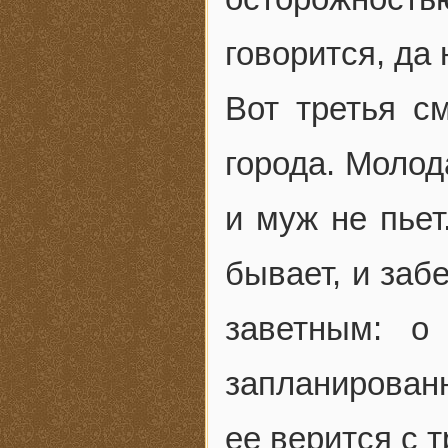
говорится, да 
Вот третья с
города. Молод
и муж не пьет
бывает, и заб
заветным: о
запланированн
ее верится с 