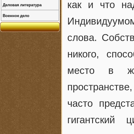
как и что на
Деловая литература
Военное дело
Индивидуумо
слова. Собст
никого, спос
место в ж
пространств
часто предст
гигантский 