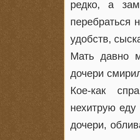
редко, а за
перебраться н
удобств, сыска
Мать давно м
дочери смирил
Кое-как спр
нехитрую еду
дочери, облив