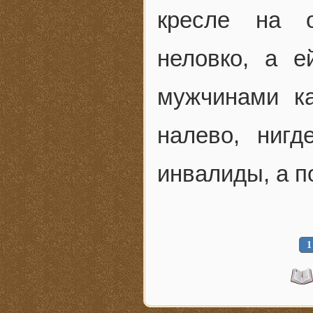
кресле на о
неловко, а е
мужчинами ка
налево, нигд
инвалиды, а п
1