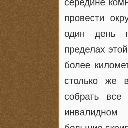
середине комн
провести окр
один день п
пределах это
более километ
столько же 
собрать все
инвалидном
большие скрип