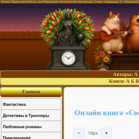
Книга Своя-чужая боль, или Накануне солнечного затмения. Стикс, страница 1 – Наталья
Авторы:
А
Книги:
А
Б
В
Главная
Фантастика
Онлайн книга «Сво
Детективы и Триллеры
Любовные романы
18px
−
+
Приключения