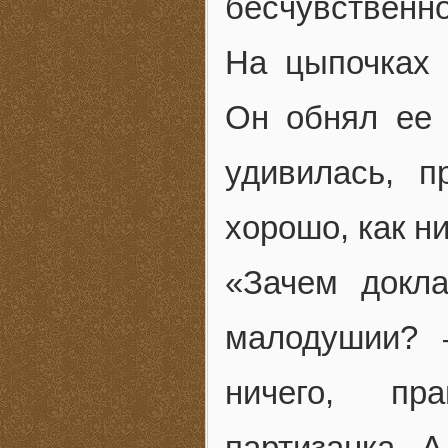
бесчувственно
На цыпочках 
Он обнял ее 
удивилась, п
хорошо, как н
«Зачем докл
малодушии? 
ничего, пр
партизанка. А