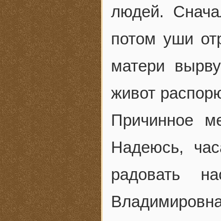
людей. Снача
потом уши отр
матери вырву
живот распорю
Причинное м
Надеюсь, ча
радовать н
Владимировна,