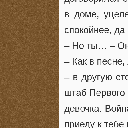
в доме, уцел
спокойнее, да
– Но ты… – О
– Как в песне,
– в другую ст
штаб Первого 
девочка. Войн
приеду к тебе 