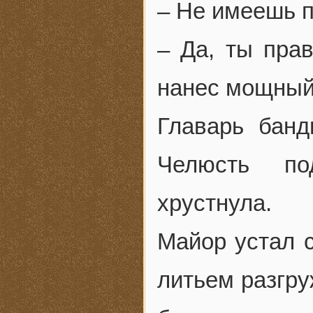
– Не имеешь п
– Да, ты прав
нанес мощный 
Главарь банд
Челюсть по
хрустнула.
Майор устал с
литьем разгру