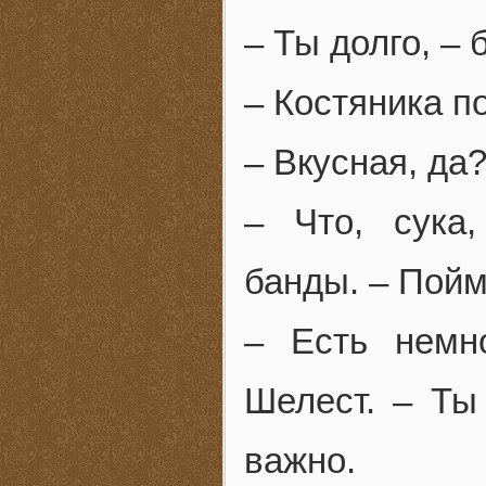
– Ты долго, – 
– Костяника п
– Вкусная, да?
– Что, сука
банды. – Пойм
– Есть немн
Шелест. – Ты
важно.