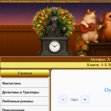
Книга Волынская мадонна, страница 54 – Александр Тамоников
Авторы:
А
Книги:
А
Б
В
Главная
Фантастика
Он
Детективы и Триллеры
18px
−
+
Любовные романы
Приключения