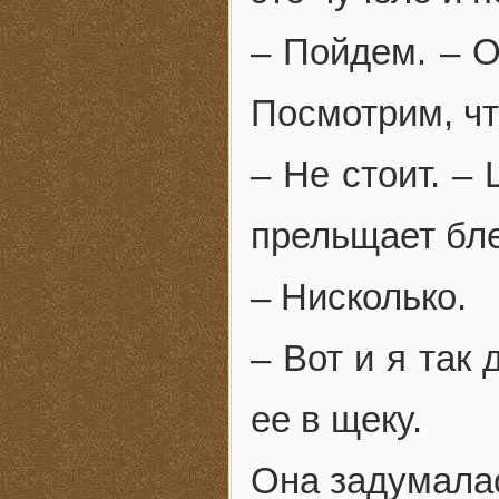
– Пойдем. – О
Посмотрим, чт
– Не стоит. –
прельщает бле
– Нисколько.
– Вот и я так
ее в щеку.
Она задумалас