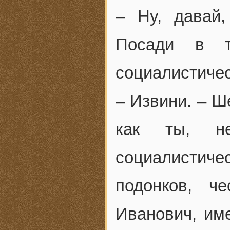
– Ну, давай,
Посади в т
социалистичес
– Извини. – Ш
как ты, н
социалистич
подонков, ч
Иванович, име