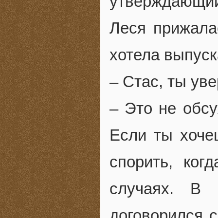
утверждающий,
Леся прижала
хотела выпуск
– Стас, ты ув
– Это не обсу
Если ты хоче
спорить, ког
случаях. В 
договорился 