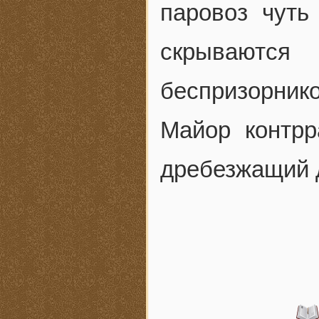
паровоз чуть
скрываютс
беспризорнико
Майор контрр
дребезжащий 