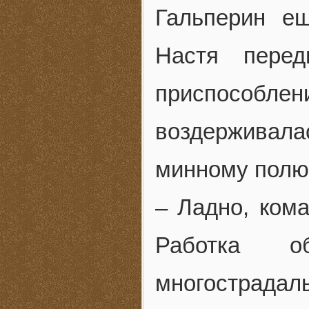
Гальперин ещ
Настя перед
приспособл
воздерживал
минному полю
– Ладно, кома
Работка о
многострадал