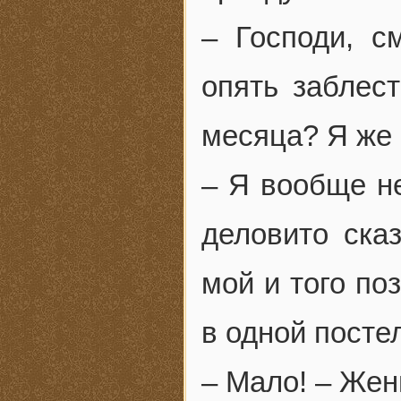
– Господи, с
опять заблес
месяца? Я же 
– Я вообще н
деловито сказ
мой и того по
в одной посте
– Мало! – Же