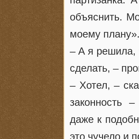
объяснить. Мо
моему плану»
– А я решила,
сделать, – пр
– Хотел, – ск
законность –
даже к подобн
это чучело и 