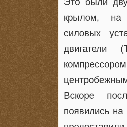
Это были дв
крылом, на 
силовых уст
двигатели 
компрессоро
центробежным
Вскоре пос
появились на
предоставил