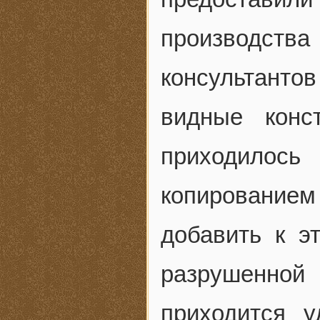
производства
консультанто
видные кон
приходилось
копирование
добавить к э
разрушенной
приходится у