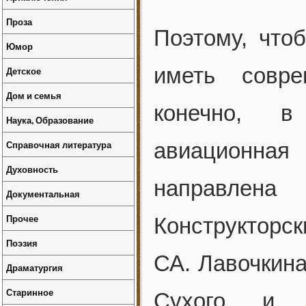
Проза
Поэтому, что
Юмор
иметь совр
Детское
Дом и семья
конечно, в
Наука, Образование
Справочная литература
авиационна
Духовность
направлена
Документальная
Прочее
Конструкторск
Поэзия
СА. Лавочкина
Драматургия
Старинное
Сухого и д