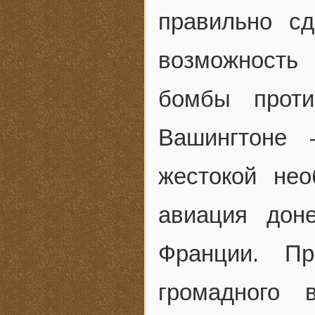
правильно с
возможность
бомбы прот
Вашингтоне 
жестокой нео
авиация дон
Франции. П
громадного 