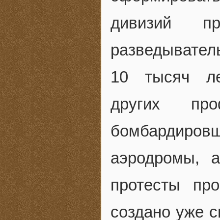
дивизий 
разведывател
10 тысяч ле
других пр
бомбардиро
аэродромы, а
протесты пр
создано уже 