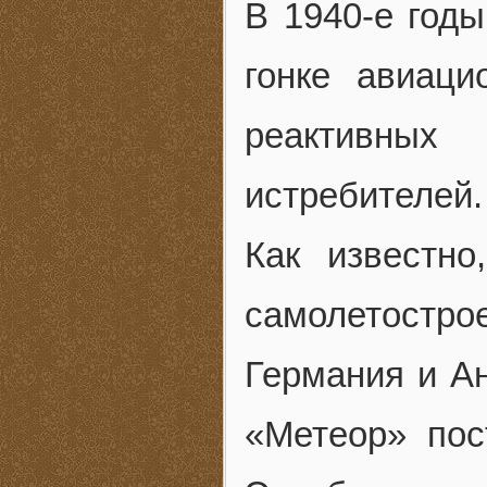
В 1940-е год
гонке авиаци
реактивных
истребителей.
Как известно
самолетостро
Германия и Ан
«Метеор» пос