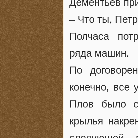
Дементьев при
– Что ты, Пет
Полчаса пот
ряда машин.
По договоре
конечно, все 
Плов было с
крылья накрен
следующей 