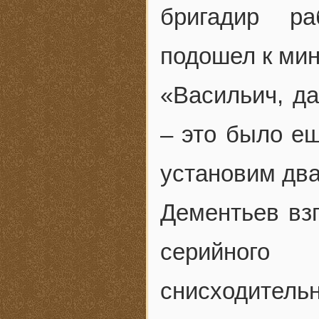
бригадир ра
подошел к мин
«Васильич, да
– это было е
установим дв
Дементьев вз
серийного
снисходительн