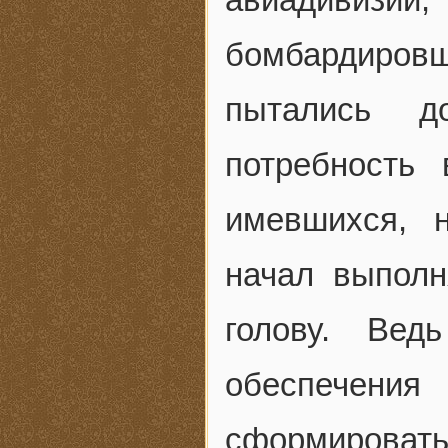
бомбардиров
пытались до
потребность
имевшихся, 
начал выполн
голову. Вед
обеспечени
сформирова