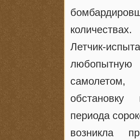
бомбардировщ
количествах.
Летчик-испы
любопытную
самолетом,
обстановку
периода сорок
возникла п