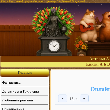
Книга Реактивный прорыв Сталина, страница 5 – Евгений Подрепный
Авторы:
А
Книги:
А
Б
В
Главная
Фантастика
Онлайн
Детективы и Триллеры
18px
−
+
Любовные романы
Приключения