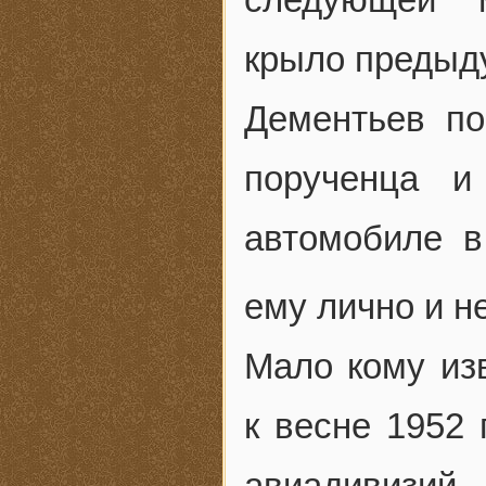
крыло предыду
Дементьев по
порученца и
автомобиле в
ему лично и н
Мало кому из
к весне 1952 
авиадивизий