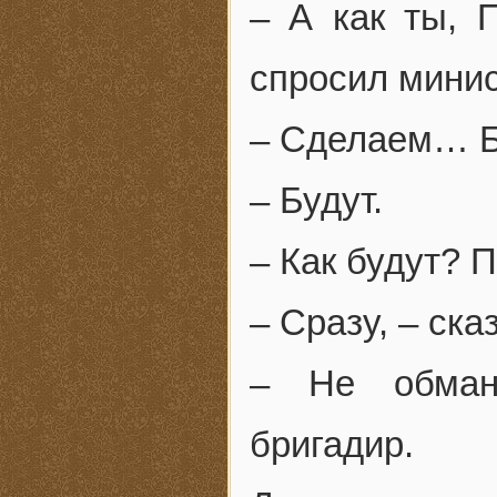
– А как ты, 
спросил минис
– Сделаем… Б
– Будут.
– Как будут? 
– Сразу, – ска
– Не обман
бригадир.