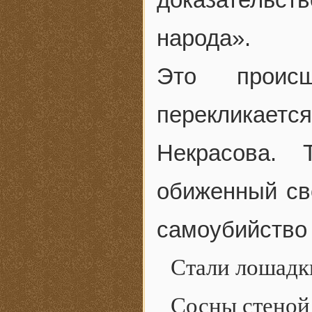
народа».
Это происш
перекликаетс
Некрасова. 
обиженный св
самоубийство 
Стали лошадк
Сосны стеной 