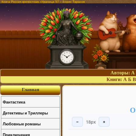
Книга Россия крепостная, страница 57 – Борис Тарасов
Авторы:
А
Книги:
А
Б
В
Главная
Фантастика
О
Детективы и Триллеры
18px
−
+
Любовные романы
Приключения