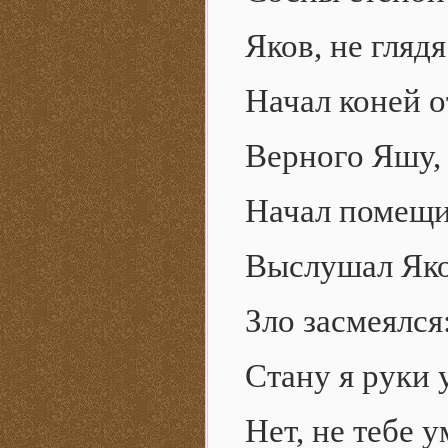
Яков, не гляд
Начал коней о
Верного Яшу, 
Начал помещик
Выслушал Яко
Зло засмеялся
Стану я руки 
Нет, не тебе 