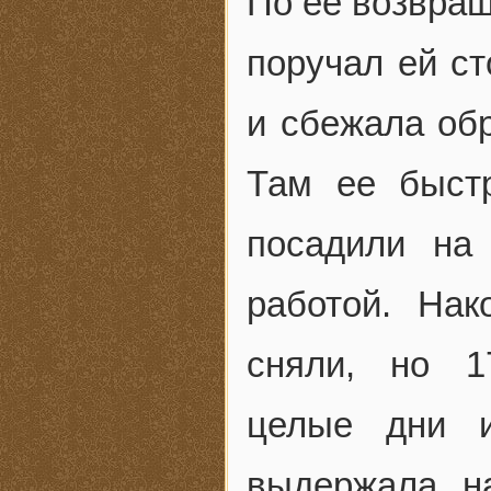
По ее возвращ
поручал ей ст
и сбежала обр
Там ее быст
посадили на
работой. На
сняли, но 1
целые дни и
выдержала н