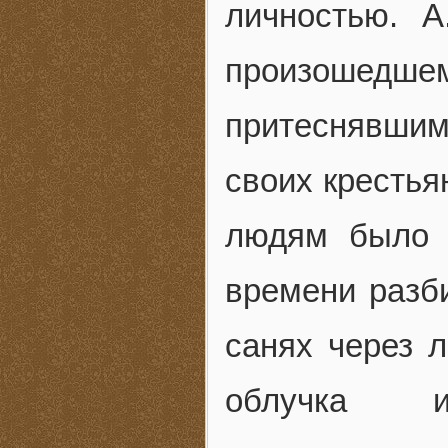
личностью. А
произошедше
притеснявши
своих крестья
людям было у
времени разби
санях через л
облучка и