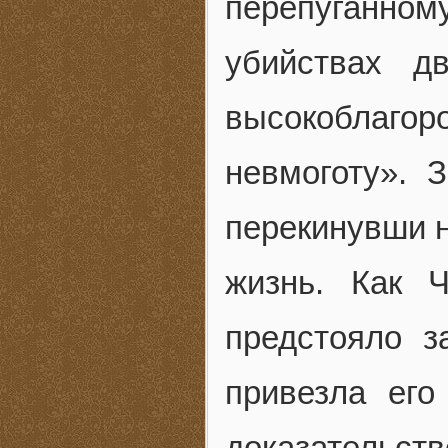
перепуганно
убийствах д
высокоблаг
невмоготу». 
перекинувши н
жизнь. Как 
предстояло з
привезла его
доказательст