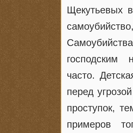
Щекутьевых в
самоубийство
Самоубийства
господским 
часто. Детск
перед угрозо
проступок, те
примеров то