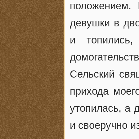
положением. 
девушки в дв
и топились,
домогательст
Сельский свя
прихода моего
утопилась, а 
и своеручно и