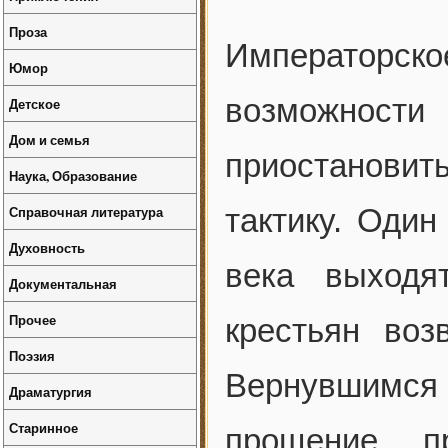
Проза
Императорско
Юмор
возможност
Детское
Дом и семья
приостановить
Наука, Образование
Справочная литература
тактику. Один
Духовность
века выходя
Документальная
Прочее
крестьян воз
Поэзия
Вернувшимся
Драматургия
Старинное
прощение п