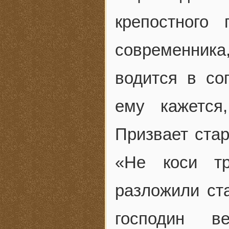
крепостного
современника
водится в со
ему кажется
Призвает стар
«Не коси тр
разложили ст
господин в