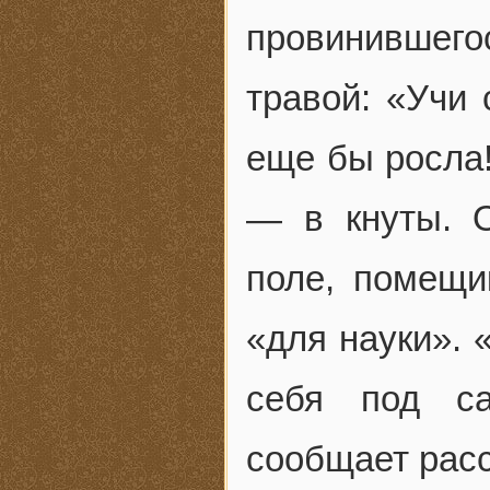
провинившего
травой: «Учи 
еще бы росла!
— в кнуты. 
поле, помещи
«для науки». 
себя под с
сообщает расс