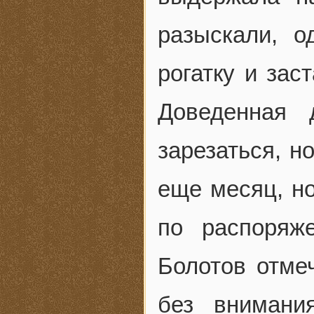
разыскали, 
рогатку и зас
Доведенная 
зарезаться, н
еще месяц, но
по распоряж
Болотов отмеч
без внимани