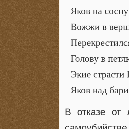
Яков на сосн
Вожжи в верш
Перекрестился
Голову в петл
Экие страсти 
Яков над бар
В отказе от
самоубийстве 