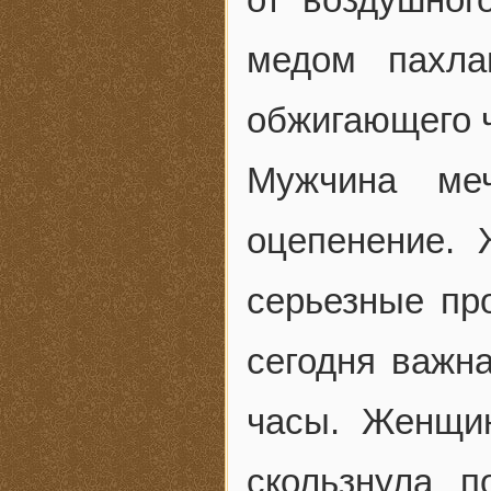
медом пахла
обжигающего 
Мужчина меч
оцепенение. 
серьезные пр
сегодня важна
часы. Женщин
скользнула 