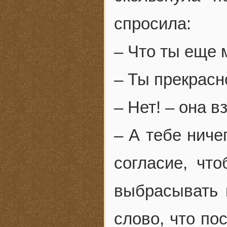
спросила:
– Что ты еще
– Ты прекрасн
– Нет! – она в
– А тебе ниче
согласие, чт
выбрасывать 
слово, что пос