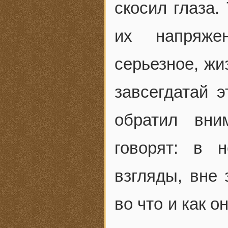
скосил глаза.
их напряже
серьезное, жи
завсегдатай э
обратил вни
говорят: в 
взгляды, вне 
во что и как о