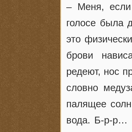
– Меня, если
голосе была д
это физически
брови навис
редеют, нос п
словно медуз
палящее солн
вода. Б-р-р… 