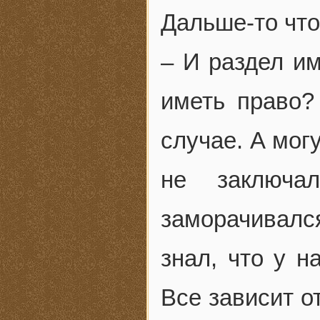
Дальше-то чт
– И раздел им
иметь право?
случае. А мог
не заключа
заморачивался
знал, что у н
Все зависит о