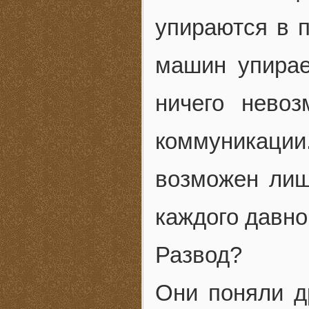
упираются в п
машин упирае
ничего нево
коммуникац
возможен лиш
каждого давно
Развод?
Они поняли др