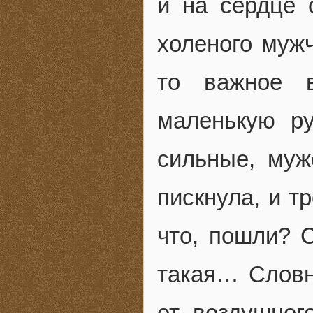
и на сердце 
холеного мужч
то важное 
маленькую ру
сильные, муж
пискнула, и т
что, пошли? 
такая… Словн
от воздушног