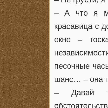
– А что я м
красавица с д
окно – тоск
независимос
песочные часы
шанс… – она т
– Давай т
обстоятельс