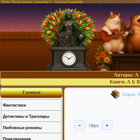
Книга Пик интуиции, страница 1 – Наталья Андреева
Авторы:
А
Книги:
А
Б
В
Главная
Серия: 
Фантастика
Детективы и Триллеры
18px
−
+
Любовные романы
Приключения