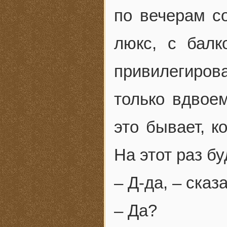
по вечерам с
люкс, с бал
привилегиро
только вдвоем
это бывает, к
На этот раз бу
– Д-да, – сказ
– Да?