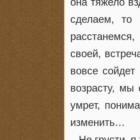
она тяжело вз
сделаем, то
расстанемся
своей, встреч
вовсе сойдет 
возрасту, мы
умрет, поним
изменить…
– Не грусти, я