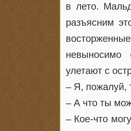
в лето. Маль
разъясним эт
восторженные
невыносимо 
улетают с ост
– Я, пожалуй,
– А что ты мо
– Кое-что могу