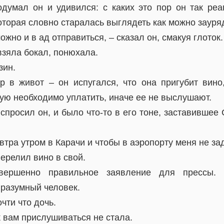
одумал он и удивился: с каких это пор он так реа
оторая словно старалась выглядеть как можно зауря
ожно и в ад отправиться, – сказал он, смакуя глоток.
взяла бокал, понюхала.
зин.
р в живот – он испугался, что она пригубит вино,
рую необходимо уплатить, иначе ее не выслушают.
 спросил он, и было что-то в его тоне, заставившее
автра утром в Карачи и чтобы в аэропорту меня не з
перелил вино в свой.
ершенно правильное заявление для прессы.
 разумный человек.
чти что дочь.
к вам прислушиваться не стала.