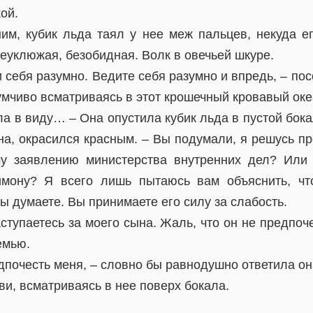
ой.
им, кубик льда таял у нее меж пальцев, некуда ег
неуклюжая, безобидная. Волк в овечьей шкуре.
и себя разумно. Ведите себя разумно и впредь, – по
умчиво всматриваясь в этот крошечный кровавый оке
ела в виду… – Она опустила кубик льда в пустой бока
на, окрасился красным. – Вы подумали, я решусь пр
у заявлению министерства внутренних дел? Или
ймону? Я всего лишь пытаюсь вам объяснить, ч
ы думаете. Вы принимаете его силу за слабость.
аступаетесь за моего сына. Жаль, что он не предпоч
емью.
дпочесть меня, – словно бы равнодушно ответила он
и, всматриваясь в нее поверх бокала.