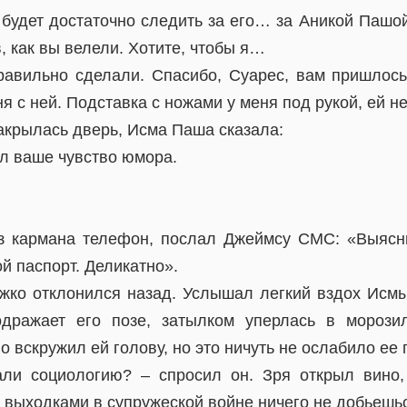
, будет достаточно следить за его… за Аникой Паш
в, как вы велели. Хотите, чтобы я…
правильно сделали. Спасибо, Суарес, вам пришлось
я с ней. Подставка с ножами у меня под рукой, ей не
акрылась дверь, Исма Паша сказала:
л ваше чувство юмора.
з кармана телефон, послал Джеймсу СМС: «Выясни
й паспорт. Деликатно».
жко отклонился назад. Услышал легкий вздох Исмы
одражает его позе, затылком уперлась в морозил
 вскружил ей голову, но это ничуть не ослабило ее 
ли социологию? – спросил он. Зря открыл вино
 выходками в супружеской войне ничего не добьешь