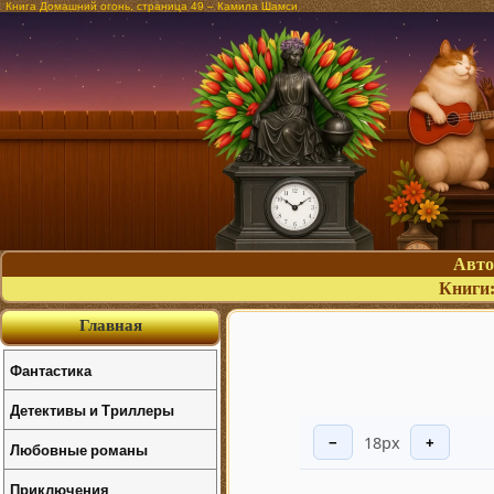
Книга Домашний огонь, страница 49 – Камила Шамси
Авт
Книги
Главная
Фантастика
Детективы и Триллеры
18px
−
+
Любовные романы
Приключения