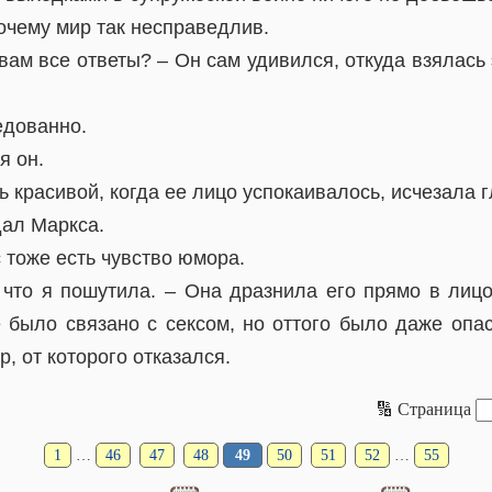
почему мир так несправедлив.
 вам все ответы? – Он сам удивился, откуда взялась
едованно.
я он.
 красивой, когда ее лицо успокаивалось, исчезала 
дал Маркса.
с тоже есть чувство юмора.
, что я пошутила. – Она дразнила его прямо в лицо
е было связано с сексом, но оттого было даже опас
р, от которого отказался.
🔢 Страница
1
…
46
47
48
49
50
51
52
…
55