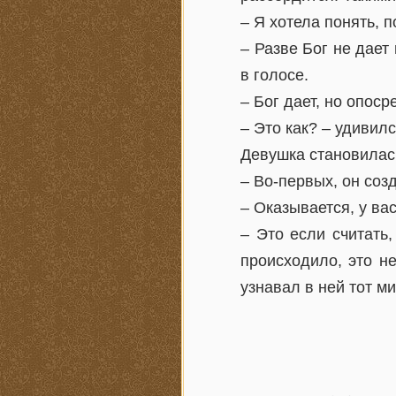
– Я хотела понять, 
– Разве Бог не дает
в голосе.
– Бог дает, но опоср
– Это как? – удивилс
Девушка становилась
– Во-первых, он соз
– Оказывается, у ва
– Это если считать
происходило, это н
узнавал в ней тот ми