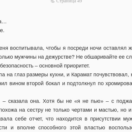
📃 Cтраница 49
ра…
е.
меня воспитывала, чтобы я посреди ночи оставлял ж
олько мужчины на дежурстве? Не обшаривайте ее с
 безопасность – основной приоритет.
а на глаз размеры кухни, и Карамат почувствовал,
нил вином второй бокал и подтолкнул по хромирова
, – сказала она. Хотя бы не «я не пью» – с поджа
охожа на сестру не только чертами и мастью, но и
вала себе отчет, что находится в присутствии м
сти и вполне способного этой властью воспользо