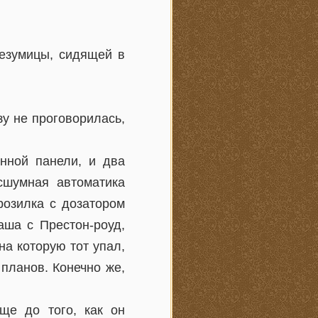
безумицы, сидящей в
зу не проговорилась,
онной панели, и два
сшумная автоматика
розилка с дозатором
аша с Престон-роуд,
на которую тот упал,
планов. Конечно же,
ще до того, как он