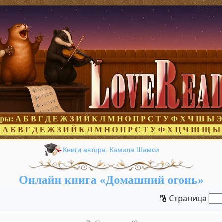
оры:
А
Б
В
Г
Д
Е
Ж
З
И
Й
К
Л
М
Н
О
П
Р
С
Т
У
Ф
Х
Ч
Ш
Ы
Э
:
А
Б
В
Г
Д
Е
Ж
З
И
Й
К
Л
М
Н
О
П
Р
С
Т
У
Ф
Х
Ц
Ч
Ш
Щ
Ы
Книги автора: Камила Шамси
Онлайн книга «Домашний огонь»
🔢 Страница