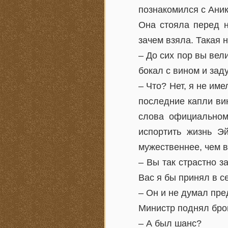
познакомился с Аник
Она стояла перед н
зачем взяла. Такая 
– До сих пор вы вел
бокал с вином и зад
– Что? Нет, я не им
последние капли ви
слова официальном
испортить жизнь Э
мужественнее, чем в
– Вы так страстно з
Вас я бы принял в с
– Он и не думал пре
Министр поднял бров
– А был шанс?