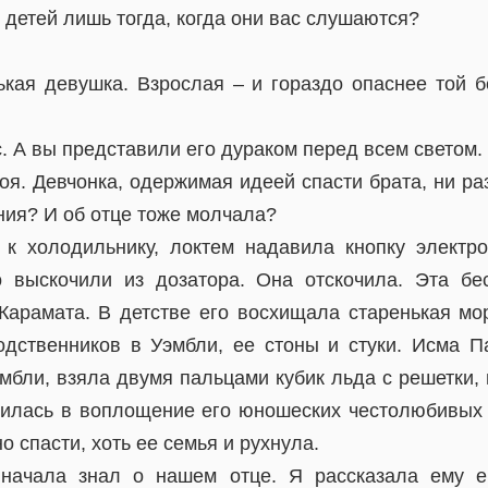
 детей лишь тогда, когда они вас слушаются?
ькая девушка. Взрослая – и гораздо опаснее той 
. А вы представили его дураком перед всем светом.
моя. Девчонка, одержимая идеей спасти брата, ни ра
ния? И об отце тоже молчала?
к холодильнику, локтем надавила кнопку электр
о выскочили из дозатора. Она отскочила. Эта бе
Карамата. В детстве его восхищала старенькая мо
одственников в Уэмбли, ее стоны и стуки. Исма П
мбли, взяла двумя пальцами кубик льда с решетки, 
тилась в воплощение его юношеских честолюбивых 
но спасти, хоть ее семья и рухнула.
начала знал о нашем отце. Я рассказала ему е