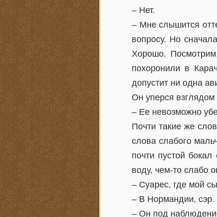
– Нет.
– Мне слышится отте
вопросу. Но сначал
Хорошо. Посмотрим,
похоронили в Карач
допустит ни одна ав
Он уперся взглядом 
– Ее невозможно убе
Почти такие же сло
слова слабого мальч
почти пустой бокал
воду, чем-то слабо 
– Суарес, где мой с
– В Нормандии, сэр.
– Он под наблюден