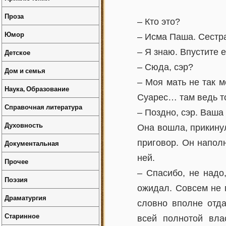
Проза
– Кто это?
Юмор
– Исма Паша. Сест
– Я знаю. Впустите е
Детское
– Сюда, сэр?
Дом и семья
– Моя мать не так 
Наука, Образование
Суарес… там ведь т
Справочная литература
– Поздно, сэр. Ваша
Духовность
Она вошла, прикинул
приговор. Он напол
Документальная
ней.
Прочее
– Спасибо, не надо
Поэзия
ожидал. Совсем не п
Драматургия
словно вполне отда
Старинное
всей полнотой вла