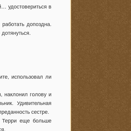
ой… удостовериться в
 работать допоздна.
 дотянуться.
те, использовал ли
, наклонил голову и
ьник. Удивительная
преданность сестре.
, Терри еще больше
ся.