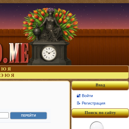
Ю
Я
Э
Ю
Я
Вход
🔐 Войти
📝 Регистрация
Поиск по сайту