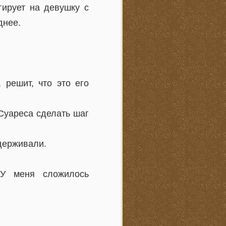
гирует на девушку с
днее.
 решит, что это его
 Суареса сделать шаг
адерживали.
 У меня сложилось