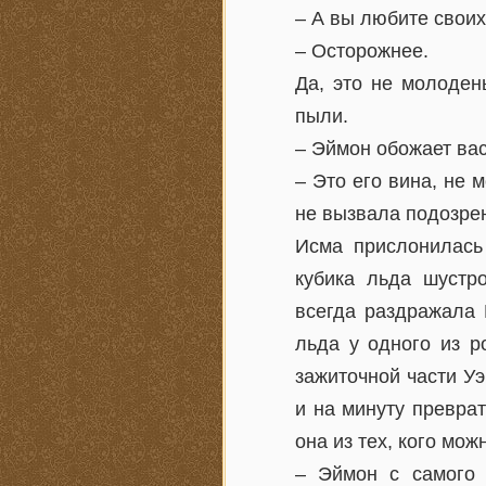
– А вы любите своих
– Осторожнее.
Да, это не молоден
пыли.
– Эймон обожает вас
– Это его вина, не 
не вызвала подозре
Исма прислонилась 
кубика льда шустр
всегда раздражала 
льда у одного из р
зажиточной части Уэ
и на минуту превра
она из тех, кого мож
– Эймон с самого 