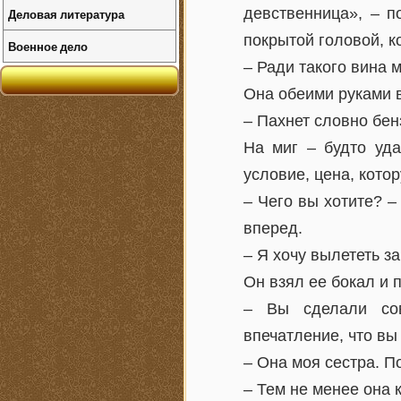
девственница», – п
Деловая литература
покрытой головой, к
Военное дело
– Ради такого вина м
Она обеими руками 
– Пахнет словно бен
На миг – будто уда
условие, цена, кото
– Чего вы хотите? –
вперед.
– Я хочу вылететь з
Он взял ее бокал и 
– Вы сделали сов
впечатление, что вы
– Она моя сестра. По
– Тем не менее она 