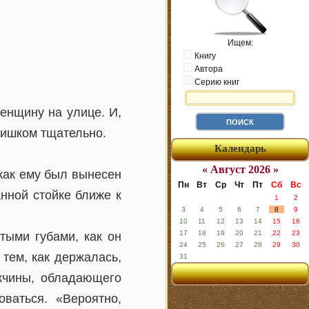
Ищем:
Книгу
Автора
Серию книг
енщину на улице. И,
лишком тщательно.
Календарь
« Август 2026 »
 как ему был вынесен
Пн
Вт
Ср
Чт
Пт
Сб
Вс
нной стойке ближе к
1
2
3
4
5
6
7
8
9
10
11
12
13
14
15
16
17
18
19
20
21
22
23
тыми губами, как он
24
25
26
27
28
29
30
 тем, как держалась,
31
ужчины, обладающего
ваться. «Вероятно,