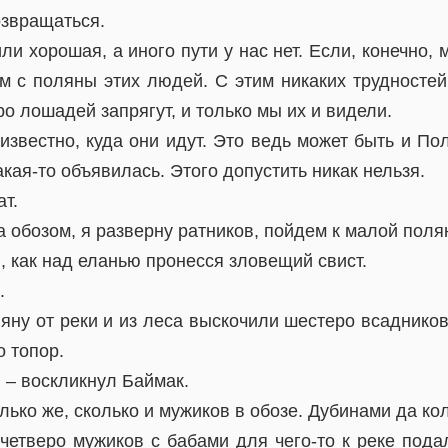
озвращаться.
или хорошая, а иного пути у нас нет. Если, конечно
м с поляны этих людей. С этим никаких трудностей
ро лошадей запрягут, и только мы их и видели.
еизвестно, куда они идут. Это ведь может быть и Пол
кая-то объявилась. Этого допустить никак нельзя.
ат.
а обозом, я разверну ратников, пойдем к малой поля
и, как над еланью пронесся зловещий свист.
.
яну от реки и из леса выскочили шестеро всадников
о топор.
! – воскликнул Баймак.
олько же, сколько и мужиков в обозе. Дубинами да ко
четверо мужиков с бабами для чего-то к реке пода