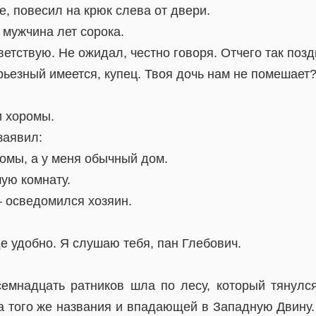
е, повесил на крюк слева от двери.
 мужчина лет сорока.
ветствую. Не ожидал, честно говоря. Отчего так поз
ерьезный имеется, купец. Твоя дочь нам не помешает
и хоромы.
заявил:
оромы, а у меня обычный дом.
ую комнату.
– осведомился хозяин.
де удобно. Я слушаю тебя, пан Глебович.
емнадцать ратников шла по лесу, который тянулс
а того же названия и впадающей в Западную Двину.