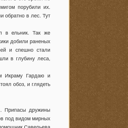
мигом порубили их.
и обратно в лес. Тут
л в ельник. Так же
ужики добили раненых
ней и спешно стали
шли в глубину леса,
ам Икраму Гардаю и
тоял обоз, и глядеть
и. Припасы дружины
ов под видом мирных
 помощник Савельева