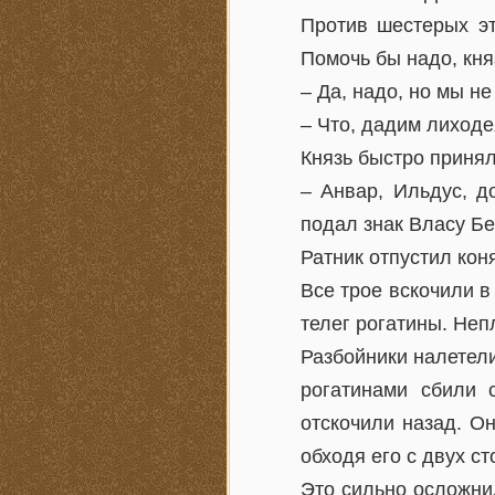
Против шестерых эт
Помочь бы надо, кня
– Да, надо, но мы н
– Что, дадим лиход
Князь быстро принял
– Анвар, Ильдус, д
подал знак Власу Бе
Ратник отпустил кон
Все трое вскочили в
телег рогатины. Неп
Разбойники налетели
рогатинами сбили 
отскочили назад. Он
обходя его с двух ст
Это сильно осложни