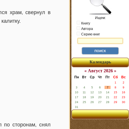
лся храм, свернул в
Ищем:
 калитку.
Книгу
Автора
Серию книг
Календарь
« Август 2026 »
Пн
Вт
Ср
Чт
Пт
Сб
Вс
1
2
3
4
5
6
7
8
9
10
11
12
13
14
15
16
17
18
19
20
21
22
23
24
25
26
27
28
29
30
31
л по сторонам, снял