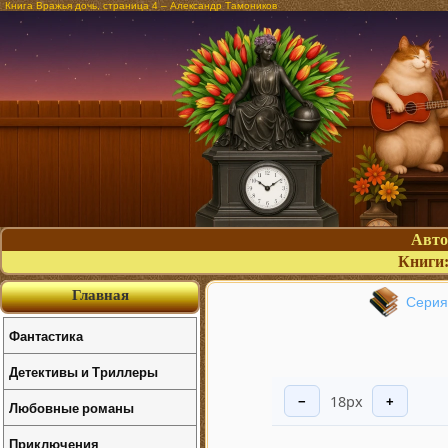
Книга Вражья дочь, страница 4 – Александр Тамоников
Авт
Книги
Главная
Серия
Фантастика
Детективы и Триллеры
18px
−
+
Любовные романы
Приключения