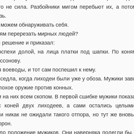
о не сила. Разбойники мигом перебьют их, а потом
зь.
е можем обнаруживать себя.
еям перерезать мирных людей?
 решение и приказал:
оспехи долой, на лица платки под шапки. По коня
ссонову.
я воеводы, и тот сам поспешил к нему.
 седла, когда лиходеи были уже у обоза. Мужики зав
лохое оружие против конных.
 на них всем скопом. В первой сшибке мужики пока
с коней двух лиходеев, а сами остались целыми
и никак не ожидали такого отпора, но тут же внов
орон.
ло положение мужиков. Они наверняка полегли бы, 