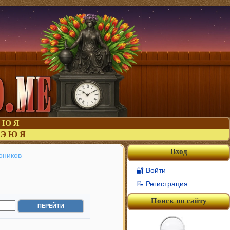
Ю
Я
Э
Ю
Я
Вход
оников
🔐 Войти
📝 Регистрация
Поиск по сайту