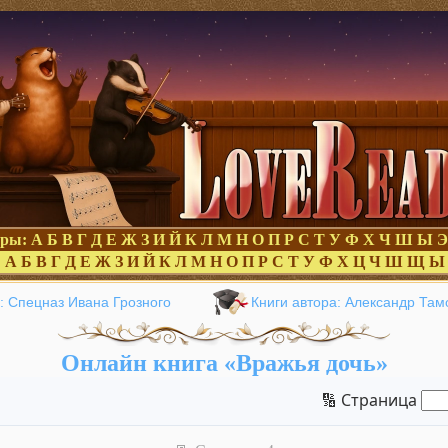
оры:
А
Б
В
Г
Д
Е
Ж
З
И
Й
К
Л
М
Н
О
П
Р
С
Т
У
Ф
Х
Ч
Ш
Ы
Э
:
А
Б
В
Г
Д
Е
Ж
З
И
Й
К
Л
М
Н
О
П
Р
С
Т
У
Ф
Х
Ц
Ч
Ш
Щ
Ы
: Спецназ Ивана Грозного
Книги автора: Александр Там
Онлайн книга «Вражья дочь»
🔢 Страница