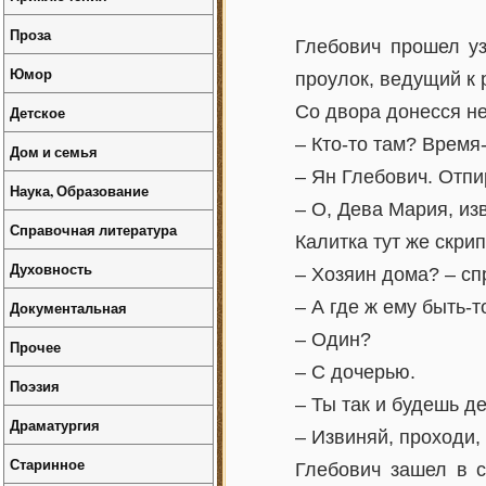
Проза
Глебович прошел уз
Юмор
проулок, ведущий к 
Со двора донесся н
Детское
– Кто-то там? Время
Дом и семья
– Ян Глебович. Отпи
Наука, Образование
– О, Дева Мария, из
Справочная литература
Калитка тут же скри
Духовность
– Хозяин дома? – сп
– А где ж ему быть-т
Документальная
– Один?
Прочее
– С дочерью.
Поэзия
– Ты так и будешь д
Драматургия
– Извиняй, проходи,
Старинное
Глебович зашел в с