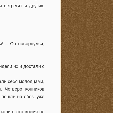
 встретят и других.
м! – Он повернулся,
идели их и достали с
зали себя молодцами,
. Четверо конников
ь пошли на обоз, уже
коли в это время не