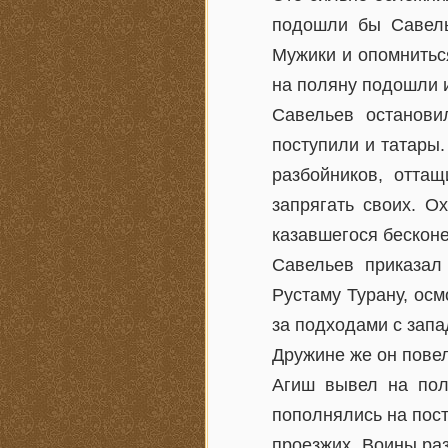
подошли бы Савель
Мужики и опомниться
на поляну подошли 
Савельев останови
поступили и татары.
разбойников, отта
запрягать своих. О
казавшегося бескон
Савельев приказал
Рустаму Турану, осм
за подходами с запа
Дружине же он повел
Агиш вывел на пол
пополнялись на пос
проезжих. Воины ра