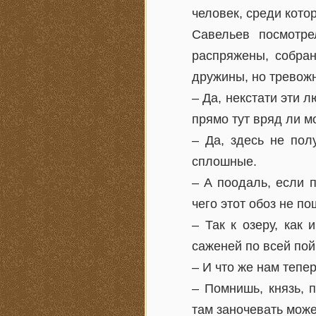
человек, среди кото
Савельев посмотре
распряжены, собран
дружины, но тревож
– Да, некстати эти 
прямо тут вряд ли мо
– Да, здесь не пол
сплошные.
– А поодаль, если п
чего этот обоз не по
– Так к озеру, как 
саженей по всей пой
– И что же нам тепе
– Помнишь, князь, 
там заночевать мож