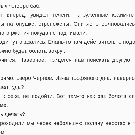
рых четверо баб.
л вперед, увидел телеги, нагруженные каким-т
ы на опушке, стреножены. Они явно волновались
ного ржания покуда не поднимали.
люди тут оказались. Елань-то нам действительно под
жно будет, болота вокруг.
учится. Наверное, придется нам поискать другую т
рямо, озеро Черное. Из-за торфяного дна, наверно
шел туда?
и к реке, не подойти. Вот там-то как раз болота 
ме.
рь делать?
проходили мы через небольшую поляну верстах в 
ем.