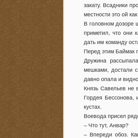
закату. Всадники пр
местности это ой ка
В головном дозоре 
приметил, что они 
дать им команду оста
Перед этим Баймак п
Дружина рассыпала
мешками, достали с
давно опала и видн
Князь Савельев не 
Гордея Бессонова, 
кустах.
Воевода присел ряд
– Что тут, Анвар?
– Впереди обоз. Ка