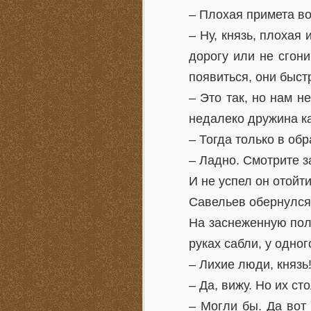
– Плохая примета в
– Ну, князь, плохая 
дорогу или не сгони
появиться, они быст
– Это так, но нам н
недалеко дружина ка
– Тогда только в обр
– Ладно. Смотрите з
И не успел он отойт
Савельев обернулся
На заснеженную пол
руках сабли, у одног
– Лихие люди, князь
– Да, вижу. Но их ст
– Могли бы. Да вот 