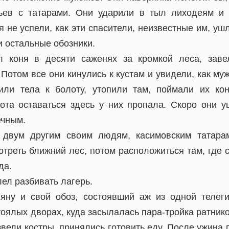
ев с татарами. Они ударили в тыл лиходеям и 
 не успели, как эти спасители, неизвестные им, ушл
и остальные обозники.
л коня в десяти саженях за кромкой леса, заве
 Потом все они кинулись к кустам и увидели, как м
щили тела к болоту, утопили там, поймали их ко
хота оставаться здесь у них пропала. Скоро они у
ечным.
 двум другим своим людям, касимовским татар
отреть ближний лес, потом расположиться там, где с
да.
ел разбивать лагерь.
яну и свой обоз, состоявший аж из одной телег
тоялых дворах, куда засылалась пара-тройка ратник
звели костры, принялись готовить еду. После ужина