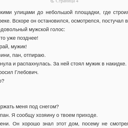
📃 Cтраница 4
кими улицами до небольшой площадки, где строи
реке. Вскоре он остановился, осмотрелся, постучал в
едовольный мужской голос:
-то уже позднее!
рай, мужик!
вини, пан, отпираю.
пнула и распахнулась. За ней стоял мужик в накидке.
росил Глебович.
о?
ержать меня под снегом?
 пан. Я сообщу хозяину о твоем приходе.
ени. Он хорошо знал этот дом, посему не смотре