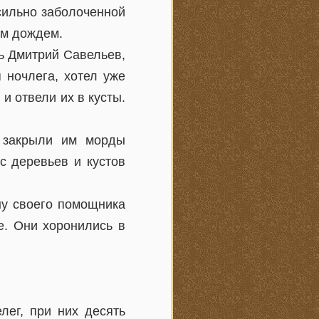
 сильно заболоченной
ым дождем.
ь Дмитрий Савельев,
 ночлега, хотел уже
 и отвели их в кусты.
, закрыли им морды
с деревьев и кустов
ну своего помощника
е. Они хоронились в
лег, при них десять