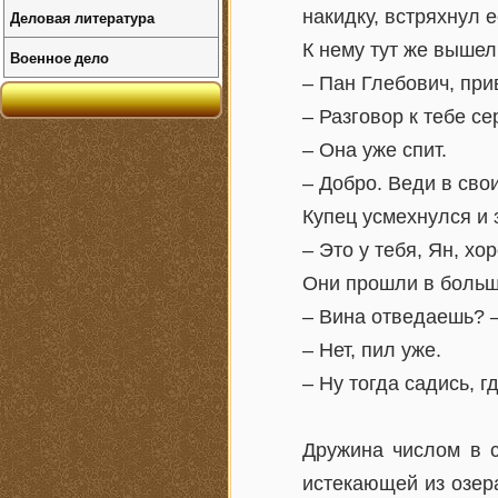
накидку, встряхнул е
Деловая литература
К нему тут же вышел
Военное дело
– Пан Глебович, при
– Разговор к тебе с
– Она уже спит.
– Добро. Веди в сво
Купец усмехнулся и 
– Это у тебя, Ян, х
Они прошли в больш
– Вина отведаешь? 
– Нет, пил уже.
– Ну тогда садись, г
Дружина числом в с
истекающей из озер