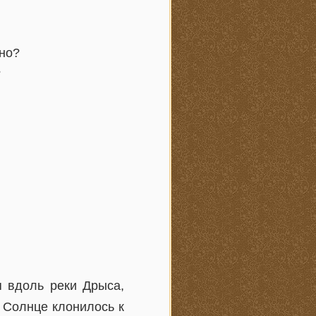
дно?
?
я вдоль реки Дрыса,
 Солнце клонилось к