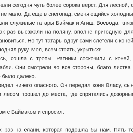
ошли сегодня чуть более сорока верст. Для лесной,
к не мало. Да еще в снегопад, сменяющийся холодн
шли служилые татары Баймак и Агиш. Воевода, княз
как раз выезжали на поляну, вполне пригодную для
новиться. Но тут татары вдруг сами слетели с коней
однял руку. Мол, всем стоять, укрыться!
сь, сошла с тропы. Ратники соскочили с коней
абли. Они смотрели во все стороны, благо листва 
о было далеко.
видел ничего опасного. Он передал коня Власу, сы
и лесом прошел до места, где спрятались дозорны
ом с Баймаком и спросил:
к раз на елани, которая подошла бы нам. Пять те