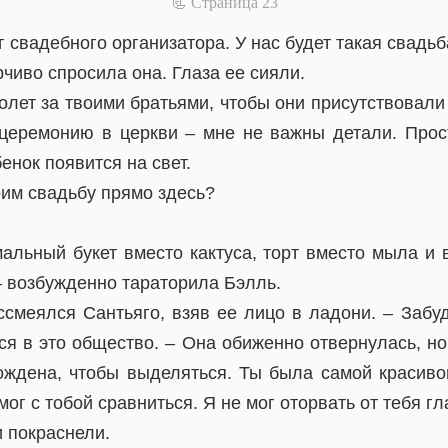
📃 Cтраница 23
г свадебного организатора. У нас будет такая свадьб
чиво спросила она. Глаза ее сияли.
лет за твоими братьями, чтобы они присутствовали
церемонию в церкви – мне не важны детали. Про
енок появится на свет.
роим свадьбу прямо здесь?
альный букет вместо кактуса, торт вместо мыла и 
– возбужденно тараторила Бэлль.
ссмеялся Сантьяго, взяв ее лицо в ладони. – Забуд
ся в это общество. – Она обиженно отвернулась, но
ождена, чтобы выделяться. Ты была самой красив
мог с тобой сравниться. Я не мог оторвать от тебя гл
 покраснели.