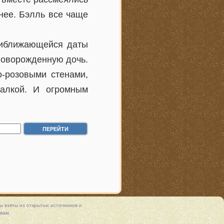
нее. Бэлль все чаще
приближающейся даты
 новорожденную дочь.
о-розовыми стенами,
чалкой. И огромным
 взяты из открытых источников и
вам.