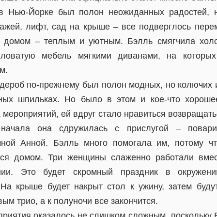
 Нью-Йорке был полон неожиданных радостей, 
тажей, лифт, сад на крыше – все подверглось пере
 домом – теплым и уютным. Бэлль смягчила хол
гловатую мебель мягкими диванами, на которы
м.
рдероб по-прежнему был полон модных, но колючих 
ных шпильках. Но было в этом и кое-что хороше
х мероприятий, ей вдруг стало нравиться возвращать
 начала она сдружилась с прислугой – повар
чной Анной. Бэлль много помогала им, потому чт
ься домом. Три женщины слаженно работали вмес
нии. Это будет скромный праздник в окружени
На крыше будет накрыт стол к ужину, затем буду
м трио, а к полуночи все закончится.
риятия оказалось не слишком сложным, поскольку 