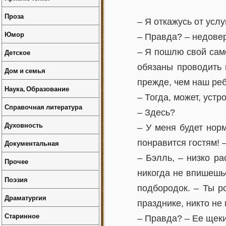
Проза
– Я откажусь от услу
Юмор
– Правда? – недовер
– Я пошлю свой само
Детское
обязаны проводить 
Дом и семья
прежде, чем наш реб
Наука, Образование
– Тогда, может, уст
Справочная литература
– Здесь?
Духовность
– У меня будет норм
понравится гостям! 
Документальная
– Бэлль, – низко ра
Прочее
никогда не впишешь
Поэзия
подбородок. – Ты р
Драматургия
празднике, никто не 
Старинное
– Правда? – Ее щеки