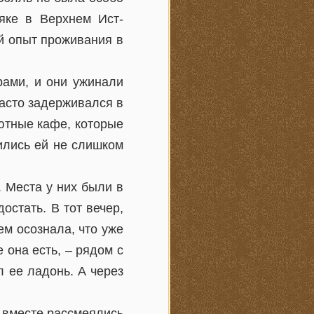
яке в Верхнем Ист-
й опыт проживания в
рами, и они ужинали
асто задерживался в
ютные кафе, которые
ились ей не слишком
 Места у них были в
остать. В тот вечер,
ем осознала, что уже
е она есть, – рядом с
л ее ладонь. А через
и вместе рассмеялись