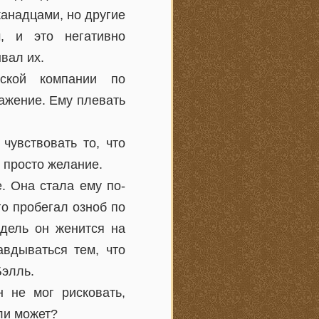
канадцами, но другие
, и это негативно
вал их.
дской компании по
ажение. Ему плевать
чувствовать то, что
 просто желание.
. Она стала ему по-
о пробегал озноб по
едель он женится на
авдываться тем, что
Бэлль.
 не мог рисковать,
ли может?