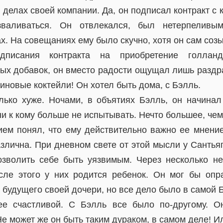
делах своей компании. Да, он подписал контракт с 
зваливаться. Он отвлекался, был нетерпеливым
х. На совещаниях ему было скучно, хотя он сам созы
дписания контракта на приобретение голлан
ых добавок, он вместо радости ощущал лишь раздр
иновые коктейли! Он хотел быть дома, с Бэлль.
лько хуже. Ночами, в объятиях Бэлль, он начинал 
ни к кому больше не испытывать. Нечто большее, чем
ием понял, что ему действительно важно ее мнение
злична. При дневном свете от этой мысли у Сантьяг
озволить себе быть уязвимым. Через несколько н
сле этого у них родится ребенок. Он мог бы опр
 будущего своей дочери, но все дело было в самой 
ее счастливой. С Бэлль все было по-другому. Он
е может же он быть таким дураком, в самом деле! И