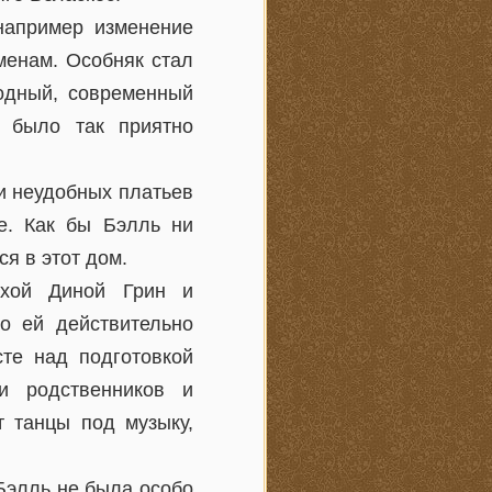
например изменение
менам. Особняк стал
одный, современный
х было так приятно
и неудобных платьев
е. Как бы Бэлль ни
ся в этот дом.
ихой Диной Грин и
о ей действительно
те над подготовкой
и родственников и
т танцы под музыку,
Бэлль не была особо