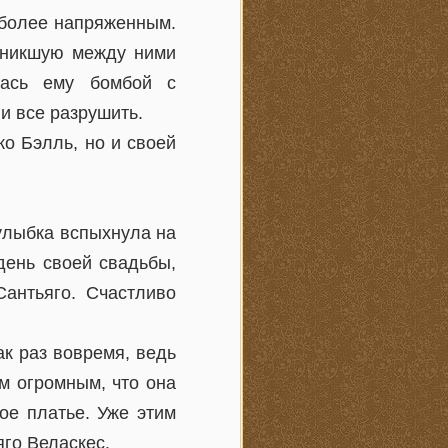
 более напряженным.
зникшую между ними
алась ему бомбой с
и все разрушить.
ко Бэлль, но и своей
улыбка вспыхнула на
день своей свадьбы,
антьяго. Счастливо
ак раз вовремя, ведь
м огромным, что она
ое платье. Уже этим
го Веласкес.