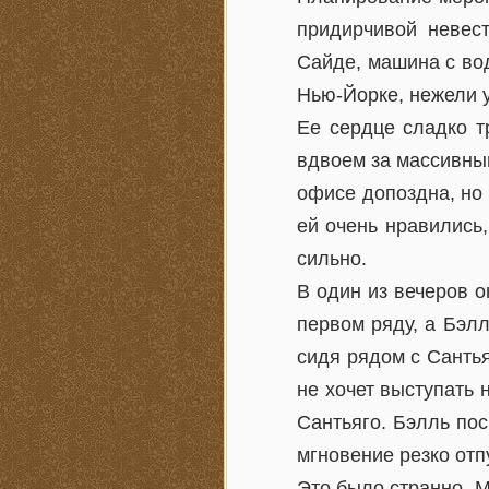
придирчивой невес
Сайде, машина с во
Нью-Йорке, нежели 
Ее сердце сладко т
вдвоем за массивны
офисе допоздна, но
ей очень нравились
сильно.
В один из вечеров 
первом ряду, а Бэлл
сидя рядом с Сантья
не хочет выступать н
Сантьяго. Бэлль пос
мгновение резко отп
Это было странно. М