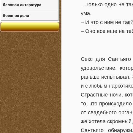
– Только одно не та
Деловая литература
ума.
Военное дело
– И что с ним не та
– Оно все еще на те
Секс для Сантьяго
удовольствие, кото
раньше испытывал. Эт
и с любым наркотико
Страстные ночи, ко
то, что происходило
от свадебного орган
же хотела скромный,
Сантьяго обнаруж