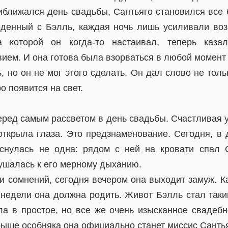
риближался день свадьбы, Сантьяго становился все
еденный с Бэлль, каждая ночь лишь усиливали во
а которой он когда-то настаивал, теперь каз
ем. И она готова была взорваться в любой момент 
, но он не мог этого сделать. Он дал слово не толь
о появится на свет.
еред самым рассветом в день свадьбы. Счастливая 
 открыла глаза. Это предзнаменование. Сегодня, в 
снулась не одна: рядом с ней на кровати спал С
лушалась к его мерному дыханию.
и сомнений, сегодня вечером она выходит замуж. К
 недели она должна родить. Живот Бэлль стал таки
ла в простое, но все же очень изысканное свадебн
рыше особняка она официально станет миссис Сантья