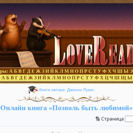
оры:
А
Б
В
Г
Д
Е
Ж
З
И
Й
К
Л
М
Н
О
П
Р
С
Т
У
Ф
Х
Ч
Ш
Ы
Э
:
А
Б
В
Г
Д
Е
Ж
З
И
Й
К
Л
М
Н
О
П
Р
С
Т
У
Ф
Х
Ц
Ч
Ш
Щ
Ы
Книги автора: Дженни Лукас
Онлайн книга «Позволь быть любимой»
🔢 Страница