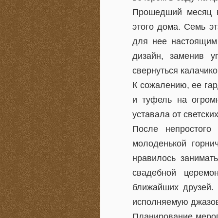
Прошедший месяц в
этого дома. Семь э
для нее настоящим
дизайн, заменив у
свернуться калачико
К сожалению, ее га
и туфель на огром
уставала от светски
После непростого
молоденькой горни
нравилось занимат
свадебной церемо
ближайших друзей. 
исполняемую джазовы
Планирование мероп