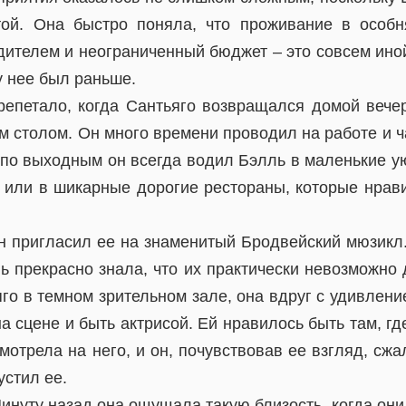
той. Она быстро поняла, что проживание в особн
дителем и неограниченный бюджет – это совсем ино
у нее был раньше.
репетало, когда Сантьяго возвращался домой вече
м столом. Он много времени проводил на работе и ч
 по выходным он всегда водил Бэлль в маленькие у
, или в шикарные дорогие рестораны, которые нрав
он пригласил ее на знаменитый Бродвейский мюзикл.
ь прекрасно знала, что их практически невозможно д
го в темном зрительном зале, она вдруг с удивлени
а сцене и быть актрисой. Ей нравилось быть там, гд
мотрела на него, и он, почувствовав ее взгляд, сжа
устил ее.
инуту назад она ощущала такую близость, когда он