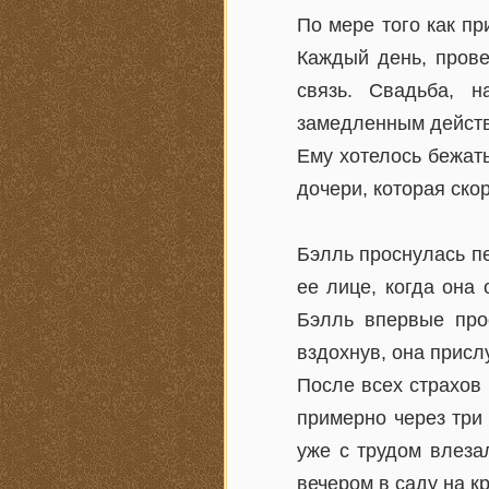
По мере того как п
Каждый день, пров
связь. Свадьба, н
замедленным действи
Ему хотелось бежать
дочери, которая скор
Бэлль проснулась п
ее лице, когда она
Бэлль впервые про
вздохнув, она прис
После всех страхов 
примерно через три
уже с трудом влеза
вечером в саду на к