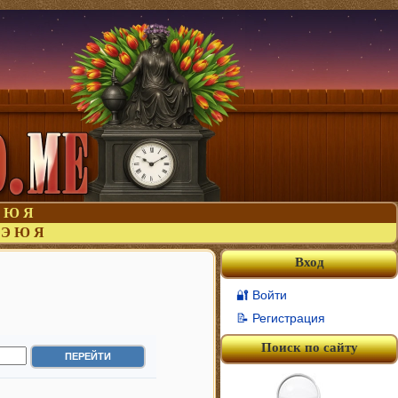
Ю
Я
Э
Ю
Я
Вход
🔐 Войти
📝 Регистрация
Поиск по сайту