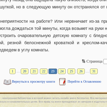
 шуткой, но в следующую минуту он отстранялся от 
 неприятности на работе? Или нервничает из-за 
огла дождаться той минуты, когда возьмет на руки
строить очаровательную детскую комнату с бледн
ой, резной белоснежной кроваткой и креслом-ка
дведем в углу комнаты.
🔢 Страница
1
…
20
21
22
23
24
25
26
…
31
Вернуться к просмотру книги
Перейти к Оглавлению
 - электронная библиотека в которой можно
читать онлайн книги
бесплатно. Все материалы
льно в ознакомительных целях. Все права на книги принадлежат их авторам и издательст