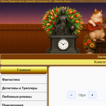
Книга Позволь быть любимой, страница 23 – Дженни Лукас
Авт
Книги
Главная
Фантастика
Детективы и Триллеры
18px
−
+
Любовные романы
Приключения