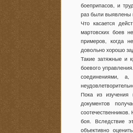
боеприпасов, и тру
раз были выявлены 
Что касается дейс
мартовских боев н
примеров, когда н
довольно хорошо зад
Такие затяжные и 
боевого управления
соединениями, а
неудовлетворительн
Пока из изучения 
документов получ
соотечественников.
боя. Вследствие э
объективно оценит