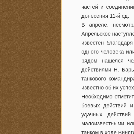
частей и соединени
донесения 11-й сд.
В апреле, несмотр
Апрельское наступл
известен благодаря
одного человека ил
рядом нашелся че
действиями Н. Бары
танкового командир
известно об их успе
Необходимо отметит
боевых действий и
удачных действий
малоизвестными ил
танком в ходе Виняг