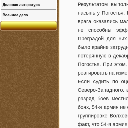
Результатом выпол
Деловая литература
насыпь у Погостья. 
Военное дело
врага оказались ма
не способны эффе
Преградой для них
было крайне затрудн
потерянную в декаб
Погостья. При этом
реагировать на изм
Если судить по оц
Северо-Западного, 
разряд боев местно
боях, 54-я армия не
группировке Волхов
факт, что 54-я арми