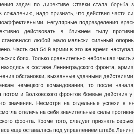
нения задач по Директиве Ставки стала борьба 
К сожалению, надо признать, что действия части с
лоэффективными. Регулярные подразделения Крас
ктивно действовать в ближнем тылу противник
 становился любой мало-мальски сильный опорны
ено. Часть сил 54-й армии в это же время наступа
рьских боях. Только сравнительно небольшая часть 
, находясь в составе Ленинградского фронта, армия
енения обстановки, вызванные удачными действиями 
енкам немецкого командования, то после начала
а потом и Волховского фронтов боевые действия у
го значения. Несмотря на отдельные успехи в я
 смогла отвлечь на себя значительные силы противн
ского фронта. Кроме того, следует признать серье
я все еще оставалась под управлением штаба Ленин