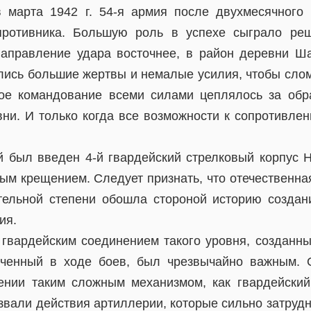
 марта 1942 г. 54-я армия после двухмесячного
противника. Большую роль в успехе сыграло ре
аправление удара восточнее, в район деревни Ш
лись большие жертвы и немалые усилия, чтобы сло
кое командование всеми силами цеплялось за обр
вни. И только когда все возможности к сопротивле
 был введен 4-й гвардейский стрелковый корпус Н.
вым крещением. Следует признать, что отечественна
тельной степени обошла стороной историю созда
ия.
гвардейским соединением такого уровня, созданн
ученный в ходе боев, был чрезвычайно важным.
ении таким сложным механизмом, как гвардейский
звали действия артиллерии, которые сильно затрудн