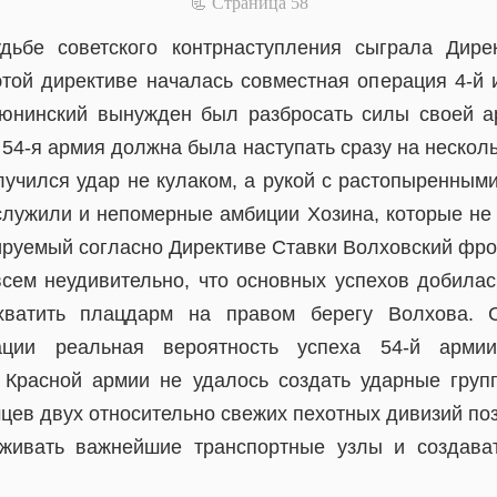
📃 Cтраница 58
дьбе советского контрнаступления сыграла Дире
этой директиве началась совместная операция 4-й и
юнинский вынужден был разбросать силы своей а
54-я армия должна была наступать сразу на нескол
олучился удар не кулаком, а рукой с растопыренным
служили и непомерные амбиции Хозина, которые не
руемый согласно Директиве Ставки Волховский фро
всем неудивительно, что основных успехов добилась
ахватить плацдарм на правом берегу Волхова. 
ации реальная вероятность успеха 54-й арми
 Красной армии не удалось создать ударные груп
мцев двух относительно свежих пехотных дивизий по
живать важнейшие транспортные узлы и создав