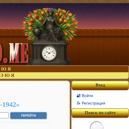
Ю
Я
Э
Ю
Я
Вход
🔐 Войти
-1942»
📝 Регистрация
Поиск по сайту