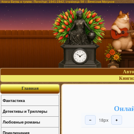
Книга Битва в тупике. Погостье. 1941-1942, страница 58 – Вячеслав Мосунов
Авт
Книги
Главная
Фантастика
Онлай
Детективы и Триллеры
18px
−
+
Любовные романы
Приключения