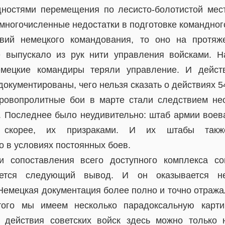
дностями перемещения по лесисто-болотистой мес
многочисленные недостатки в подготовке командного
твий немецкого командования, то оно на протяж
е выпускало из рук нити управления войсками. Н
емецкие командиры теряли управление. И дейст
окументированы, чего нельзя сказать о действиях 5
кровопролитные бои в марте стали следствием не
. Последнее было неудивительно: штаб армии вое
, скорее, их призраками. И их штабы такж
о в условиях постоянных боев.
и сопоставления всего доступного комплекса со
ается следующий вывод. И он оказывается 
 Немецкая документация более полно и точно отража
того мы имеем несколько парадоксальную карт
ь действия советских войск здесь можно только 