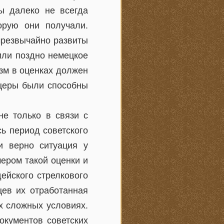
ты далеко не всегда
орую они получали.
чрезвычайно развиты
или поздно немецкое
зм в оценках должен
церы были способны
не только в связи с
сь период советского
 и верно ситуация у
мером такой оценки и
ейского стрелкового
цев их отработанная
х сложных условиях.
окументов советских