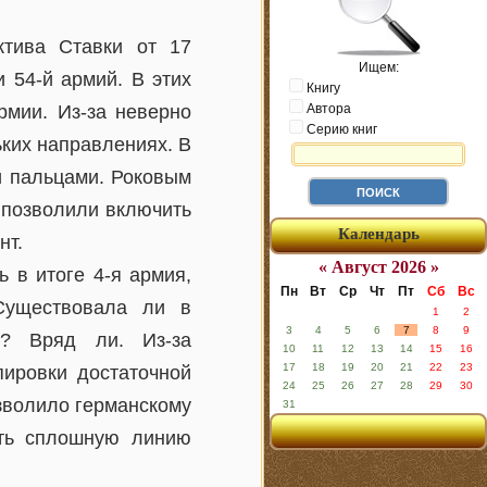
ктива Ставки от 17
Ищем:
 54-й армий. В этих
Книгу
рмии. Из-за неверно
Автора
Серию книг
ьких направлениях. В
и пальцами. Роковым
 позволили включить
Календарь
нт.
« Август 2026 »
 в итоге 4-я армия,
Пн
Вт
Ср
Чт
Пт
Сб
Вс
Существовала ли в
1
2
3
4
5
6
7
8
9
и? Вряд ли. Из-за
10
11
12
13
14
15
16
17
18
19
20
21
22
23
пировки достаточной
24
25
26
27
28
29
30
зволило германскому
31
ать сплошную линию