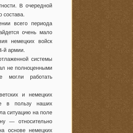
тности. В очередной
 состава.
ении всего периода
айдется очень мало
вия немецких войск
4-й армии.
отлаженной системы
вал не полноценными
е могли работать
ветских и немецких
не в пользу наших
ла ситуацию на поле
ину — относительно
на основе немецких