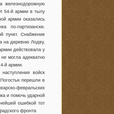
за железнодорожную
ил 54-й армии в тылу
ной армии оказались
а по-партизански.
й пункт. Снабжение
ла на деревню Лодву,
армии действовала у
 не могла адекватно
4-й армии.
 наступления войск
 Погостья перешли в
нварско-февральских
ика и помочь ударной
знейшей ошибкой тот
градского фронта