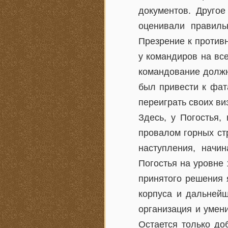
документов. Другое
оценивали правиль
Презрение к против
у командиров на вс
командование должн
был привести к фа
переиграть своих ви
Здесь, у Погостья,
провалом горных стр
наступления, начин
Погостья на уровне 
принятого решения 
корпуса и дальнейш
организация и умен
Остается только до