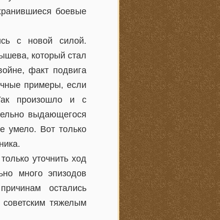
охранившиеся боевые
ись с новой силой.
ышева, который стал
войне, факт подвига
ичные примеры, если
Так произошло и с
ительно выдающегося
е умело. Вот только
ника.
только уточнить ход
ьно много эпизодов
причинам остались
 советским тяжелым