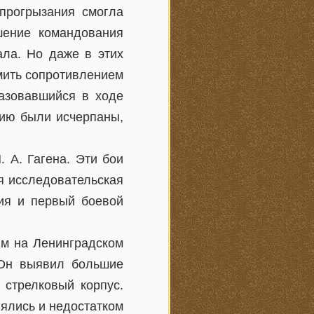
 прогрызания смогла
шение командования
ала. Но даже в этих
мить сопротивлением
азовавшийся в ходе
нию были исчерпаны,
 А. Гагена. Эти бои
я исследовательская
ния и первый боевой
ым на Ленинградском
 Он выявил большие
 стрелковый корпус.
ялись и недостатком