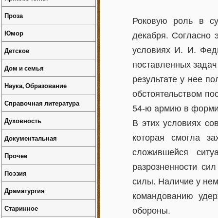
Проза
Роковую роль в су
Юмор
декабря. Согласно 
условиях И. И. Фед
Детское
поставленных задач 
Дом и семья
результате у нее п
Наука, Образование
обстоятельством по
Справочная литература
54-ю армию в форми
Духовность
В этих условиях со
которая смогла з
Документальная
сложившейся ситу
Прочее
разрозненности сил
Поэзия
силы. Наличие у не
Драматургия
командованию удер
Старинное
обороны.