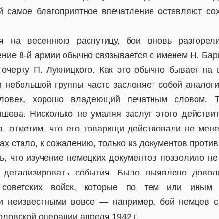
й самое благоприятное впечатление оставляют с
я на весеннюю распутицу, бои вновь разгорел
ение 8-й армии обычно связывается с именем Н. Бар
 очерку П. Лукницкого. Как это обычно бывает на 
и небольшой группы часто заслоняет собой аналог
ловек, хорошо владеющий печатным словом. 
шева. Нисколько не умаляя заслуг этого действ
а, отметим, что его товарищи действовали не мене
хах стало, к сожалению, только из документов против
ь, что изучение немецких документов позволило не 
 детализировать события. Было выявлено довол
 советских войск, которые по тем или иным 
и неизвестными вовсе — например, бой немцев с
оловской операции апреля 1942 г.