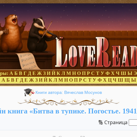
оры:
А
Б
В
Г
Д
Е
Ж
З
И
Й
К
Л
М
Н
О
П
Р
С
Т
У
Ф
Х
Ч
Ш
Ы
Э
:
А
Б
В
Г
Д
Е
Ж
З
И
Й
К
Л
М
Н
О
П
Р
С
Т
У
Ф
Х
Ц
Ч
Ш
Щ
Ы
Книги автора: Вячеслав Мосунов
н книга «Битва в тупике. Погостье. 1941
🔢 Страница