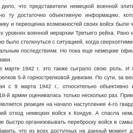
 дело, что представители немецкой военной эли
но ту достаточно объективную информацию, кот
нику и переоценка возможностей своих войск были 
ех уровнях военной иерархии Третьего рейха. Рано 
о было столкнуться с ситуацией, когда сверхоптими
тальным последствиям. Но пока еще немецкие офи
зави.
 в марте 1942 г. это также сыграло свою роль. И 
елков 5-й горнострелковой дивизии. По сути, за ве
ая с 9 марта 1942 г., относительно объективно
18-й армии оценивалась только несколько раз. При
является реакция на начало наступления 4-го гвард
ий отход немецких войск к Кондуе. А спасла нем
ие быстро организовывать переброску войск в самы
бавить, что из всех доступных на данный момент д