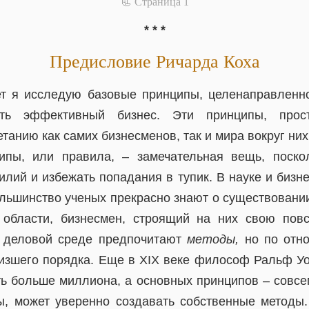
📃 Cтраница 1
* * *
Предисловие Ричарда Коха
т я исследую базовые принципы, целенаправленн
ть эффективный бизнес. Эти принципы, прос
танию как самих бизнесменов, так и мира вокруг них
ипы, или правила, – замечательная вещь, поско
илий и избежать попадания в тупик. В науке и биз
ольшинство ученых прекрасно знают о существован
 области, бизнесмен, строящий на них свою повс
в деловой среде предпочитают
методы,
но по отн
изшего порядка. Еще в XIX веке философ Ральф У
ь больше миллиона, а основных принципов – совсем
, может уверенно создавать собственные методы. 