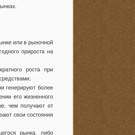
ынках.
ынке или в рыночной
годного прироста на
кратного роста при
средствами;
ни генерируют более
ении его жизненного
ше, чем получают от
вают свои состояния
щегося рынка, либо