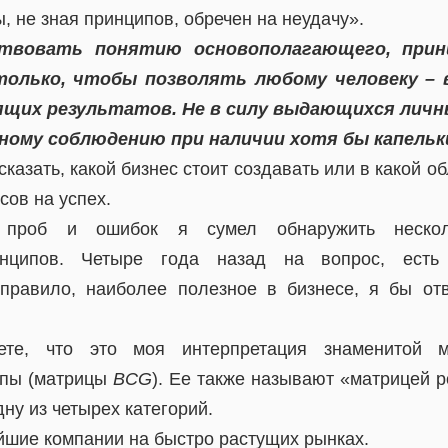
, не зная принципов, обречен на неудачу».
твовать понятию основополагающего, прин
олько, чтобы позволять любому человеку – в
щих результатов. Не в силу выдающихся личны
ному соблюдению при наличии хотя бы капельк
казать, какой бизнес стоит создавать или в какой об
сов на успех.
 проб и ошибок я сумел обнаружить несколь
инципов. Четыре года назад на вопрос, есть
правило, наиболее полезное в бизнесе, я бы отв
ете, что это моя интерпретация знаменитой м
ппы (матрицы
BCG
). Ее также называют «матрицей 
дну из четырех категорий.
йшие компании на быстро растущих рынках.