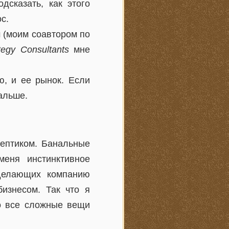
дсказать, как этого
с.
 (моим соавтором по
egy Consultants
мне
, и ее рынок. Если
дальше.
кептиком. Банальные
еня инстинктивное
 делающих компанию
изнесом. Так что я
то все сложные вещи