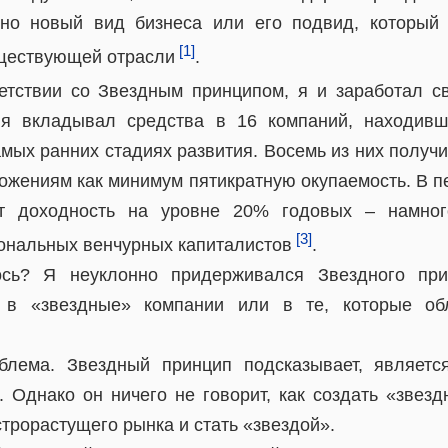
но новый вид бизнеса или его подвид, который 
[1]
уществующей отрасли
.
етствии со Звездным принципом, я и заработал с
я вкладывал средства в 16 компаний, находив
амых ранних стадиях развития. Восемь из них получ
ожениям как минимум пятикратную окупаемость. В п
ет доходность на уровне 20% годовых – намно
[3]
ональных венчурных капиталистов
.
ось? Я неуклонно придерживался Звездного при
о в «звездные» компании или в те, которые об
блема. Звездный принцип подсказывает, являет
. Однако он ничего не говорит, как создать «звезд
трорастущего рынка и стать «звездой».