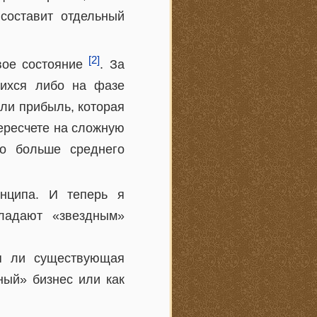
составит отдельный
[2]
вое состояние
. За
шихся либо на фазе
или прибыль, которая
ересчете на сложную
го больше среднего
нципа. И теперь я
ладают «звездным»
ся ли существующая
ный» бизнес или как