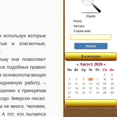
Ищем:
Книгу
Автора
Серию книг
о используя которые
тые и элегантные,
.
Календарь
льку они позволяют
« Август 2026 »
несе подобных правил
Пн
Вт
Ср
Чт
Пт
Сб
Вс
ии основополагающих
1
2
3
4
5
6
7
8
9
едневную работу, –
10
11
12
13
14
15
16
17
18
19
20
21
22
23
ошению к принципам
24
25
26
27
28
29
30
31
олдо Эмерсон писал:
 не много. Человек,
А тот, кто пытается