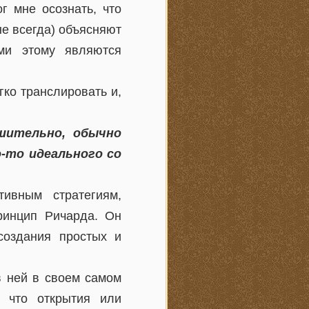
г мне осознать, что
не всегда) объясняют
ми этому являются
ко транслировать и,
шительно, обычно
о-то идеального со
ивным стратегиям,
ринцип Ричарда. Он
 создания простых и
в ней в своем самом
 что открытия или