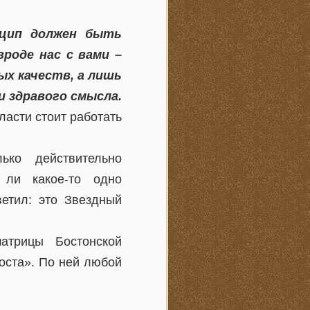
цип должен быть
роде нас с вами –
х качеств, а лишь
и здравого смысла.
ласти стоит работать
ко действительно
 ли какое-то одно
етил: это Звездный
атрицы Бостонской
роста». По ней любой