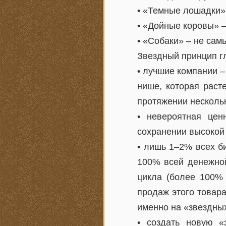
• «Темные лошадки»
• «Дойные коровы» 
• «Собаки» – не сам
Звездный принцип г
• лучшие компании 
нише, которая раст
протяжении нескольк
• невероятная цен
сохранении высокой
• лишь 1–2% всех б
100% всей денежной
цикла (более 100% 
продаж этого товар
именно на «звездны
• создать новую «