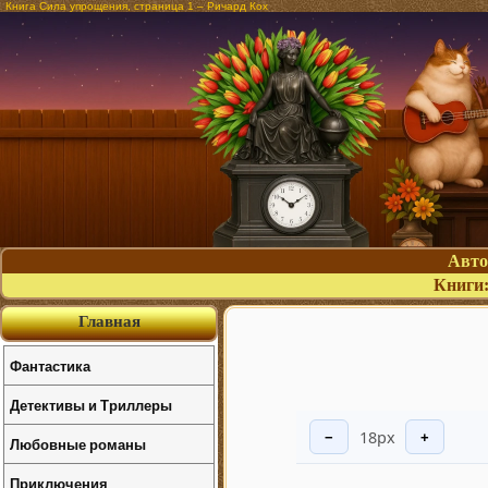
Книга Сила упрощения, страница 1 – Ричард Кох
Авт
Книги
Главная
Фантастика
Детективы и Триллеры
18px
−
+
Любовные романы
Приключения