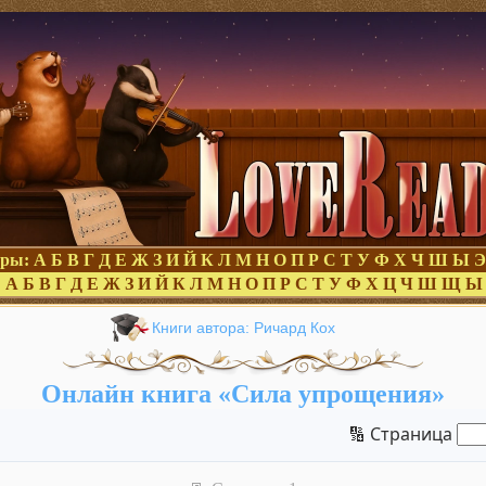
оры:
А
Б
В
Г
Д
Е
Ж
З
И
Й
К
Л
М
Н
О
П
Р
С
Т
У
Ф
Х
Ч
Ш
Ы
Э
:
А
Б
В
Г
Д
Е
Ж
З
И
Й
К
Л
М
Н
О
П
Р
С
Т
У
Ф
Х
Ц
Ч
Ш
Щ
Ы
Книги автора: Ричард Кох
Онлайн книга «Сила упрощения»
🔢 Страница