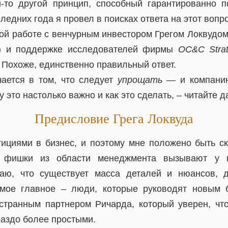
й-то другой принцип, способный гарантированно по
ледних года я провел в поисках ответа на этот вопро
ой работе с венчурным инвестором Грегом Локвудом
») и поддержке исследователей фирмы
OC&C Strat
. Похоже, единственно правильный ответ.
чается в том, что следует
упрощать —
и компанию
у это настолько важно и как это сделать, – читайте 
Предисловие Грега Локвуда
ициями в бизнес, и поэтому мне положено быть с
 фишки из области менеджмента вызывают у м
таю, что существует масса деталей и нюансов,
амое главное – люди, которые руководят новым б
странным партнером Ричарда, который уверен, ч
раздо более простыми.