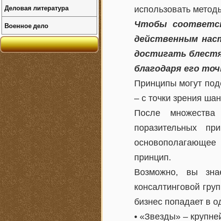
Деловая литература
использовать методы
Чтобы соответс
Военное дело
действенным наст
достигать блестя
благодаря его точ
Принципы могут подс
– с точки зрения шан
После множества
поразительных пр
основополагающее 
принцип.
Возможно, вы зна
консалтинговой гру
бизнес попадает в о
• «Звезды» – крупне