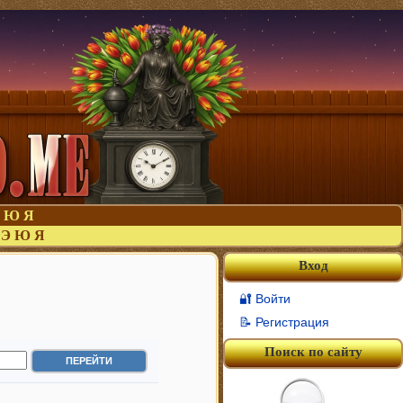
Ю
Я
Э
Ю
Я
Вход
🔐 Войти
📝 Регистрация
Поиск по сайту