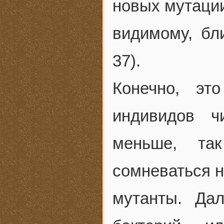
новых мутации
видимому, бл
37).
Конечно, эт
индивидов ч
меньше, та
сомневаться н
мутанты. Да