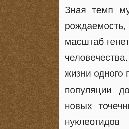
Зная темп му
рождаемость
масштаб генет
человечества
жизни одного 
популяции д
новых точеч
нуклеотидов