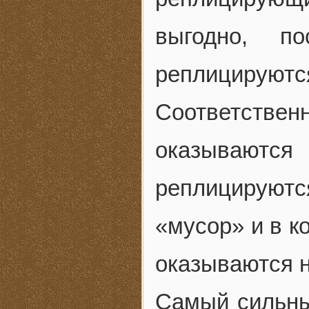
выгодно, по
реплицируютс
Соответствен
оказывают
реплицируют
«мусор» и в к
оказываются 
Самый сильны