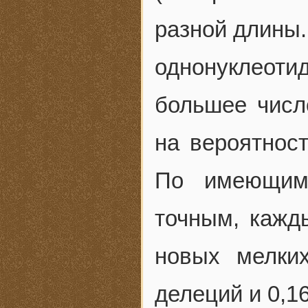
разной длины.
однонуклеот
большее число
на вероятнос
По имеющим
точным, кажд
новых мелки
делеций и 0,1