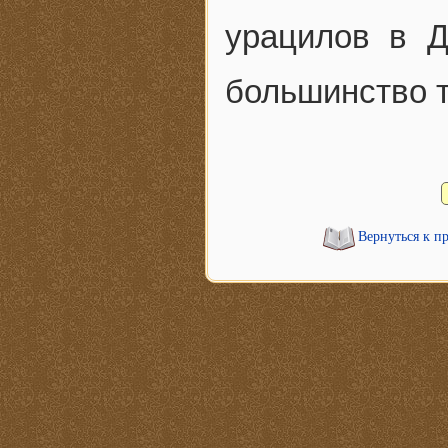
урацилов в 
большинство т
Вернуться к п