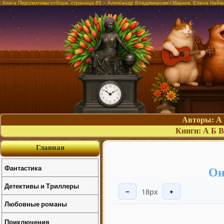
Книга Перспективы отбора, страница 65 – Александр Владимирович Марков, Елена Найм
Авторы:
А
Книги:
А
Б
В
Главная
Фантастика
Он
Детективы и Триллеры
18px
−
+
Любовные романы
Приключения