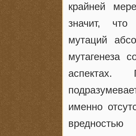
крайней мер
значит, что
мутаций абс
мутагенеза с
аспектах. 
подразумева
именно отсут
вредностью