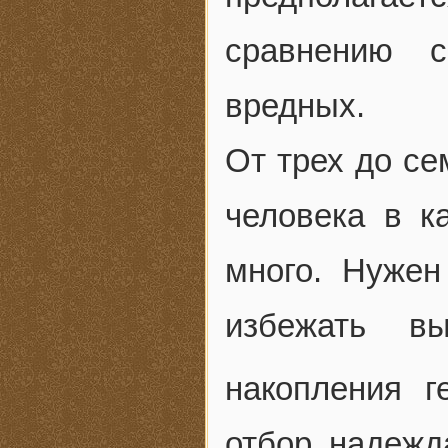
сравнению с
вредных.
От трех до се
человека в 
много. Нуже
избежать вы
накопления ге
отбор надежд