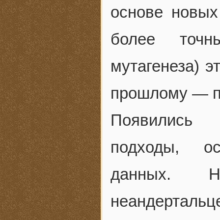
основе новых
более точн
мутагенеза) э
прошлому — по
Появились 
подходы, ос
данных. Н
неандертальце