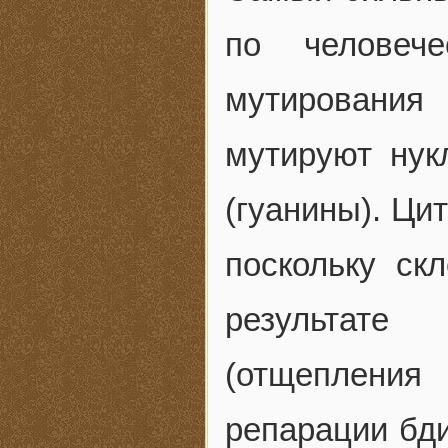
по человече
мутирования
мутируют ну
(гуанины). Ци
поскольку ск
результате
(отщепления
репарации бди