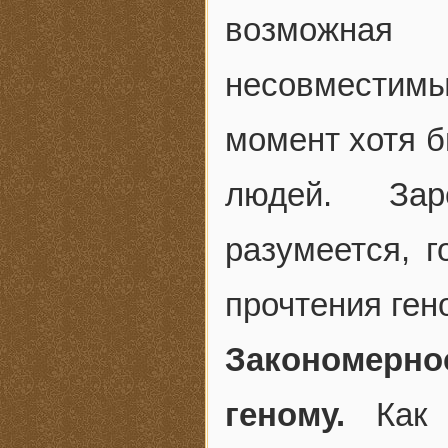
возможная
несовместим
момент хотя б
людей. Заре
разумеется, г
прочтения ген
Закономерн
геному.
Как и