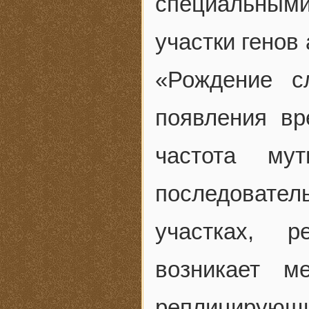
специальны
участки генов
«Рождение с
появления вр
частота му
последовате
участках, р
возникает м
реплицирующ