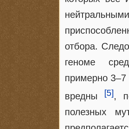
нейтральн
приспособлен
отбора. Следо
геноме сред
примерно 3–7 
[5]
вредны
, п
полезных му
предполагае