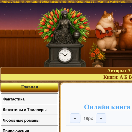
Книга Сказания Фелидии. Воины павшего феникса, страница 65 – Марина Маркелова
Авторы:
А
Книги:
А
Б
В
Главная
Фантастика
Онлайн книга
Детективы и Триллеры
18px
−
+
Любовные романы
Приключения