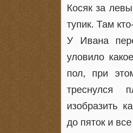
Косяк за левы
тупик. Там кто
У Ивана пер
уловило како
пол, при это
треснулся 
изобразить к
до пяток и вс