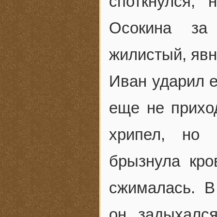
споткнулся, 
Осокина за
жилистый, явн
Иван ударил е
еще не прихо
хрипел, но 
брызнула кро
сжималась. В
он задыхалс