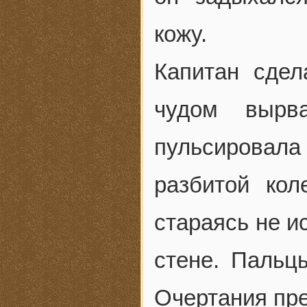
кожу.
Капитан сдел
чудом вырв
пульсировал
разбитой кол
стараясь не и
стене. Пальц
Очертания пр