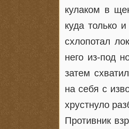
кулаком в щек
куда только и
схлопотал ло
него из-под н
затем схватил
на себя с изв
хрустнуло раз
Противник взр