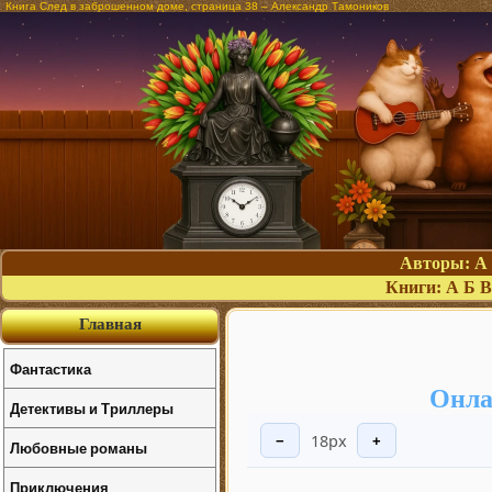
Книга След в заброшенном доме, страница 38 – Александр Тамоников
Авторы:
А
Книги:
А
Б
В
Главная
Фантастика
Онла
Детективы и Триллеры
18px
−
+
Любовные романы
Приключения