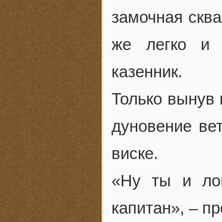
замочная сква
же легко и 
казенник.
Только вынув 
дуновение ве
виске.
«Ну ты и ло
капитан», – пр