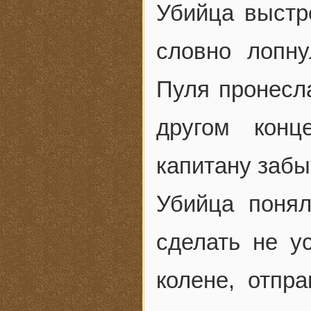
Убийца выстре
словно лопну
Пуля пронесла
другом конц
капитану забы
Убийца понял
сделать не у
колене, отпр