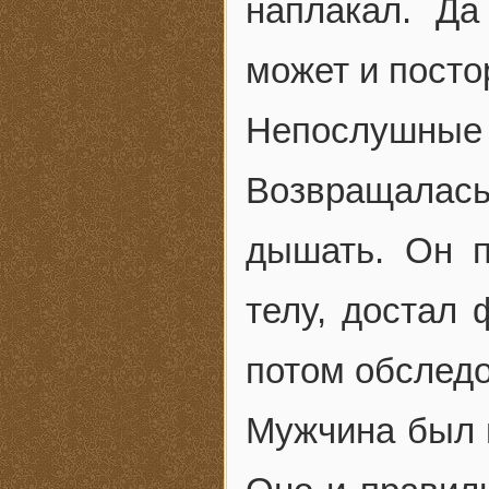
наплакал. Да
может и посто
Непослушны
Возвращалас
дышать. Он п
телу, достал 
потом обследо
Мужчина был м