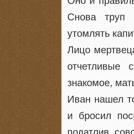
Оно и правиль
Снова труп 
утомлять кап
Лицо мертвеца
отчетливые 
знакомое, мать
Иван нашел то
и бросил пос
податлив, совс