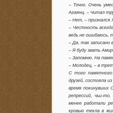
– Точно. Очень уме
Агаянц. – Читал тр
– Нет, – признался
– Честность всегда
ведь не ошибаюсь,
– Да, так записано 
– Я буду звать Ами
– Запомню. На памя
– Молодец, – в трет
С того памятного 
друзей, состояла из
время покинувших 
репрессий, чьи-то
менее работали ре
кровью текла в жил