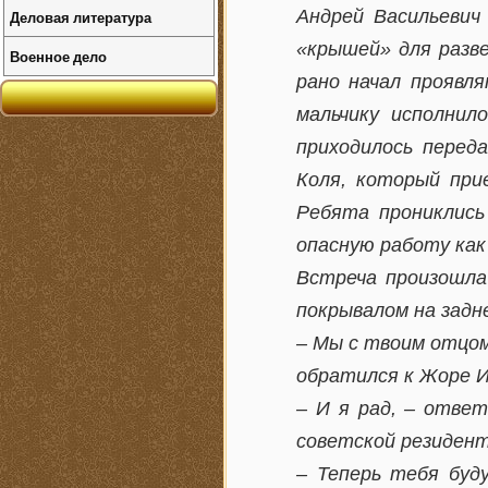
Андрей Васильевич
Деловая литература
«крышей» для разве
Военное дело
рано начал проявля
мальчику исполнил
приходилось перед
Коля, который при
Ребята прониклись 
опасную работу как 
Встреча произошла
покрывалом на задне
– Мы с твоим отцом
обратился к Жоре И
– И я рад, – ответ
советской резидент
– Теперь тебя буд