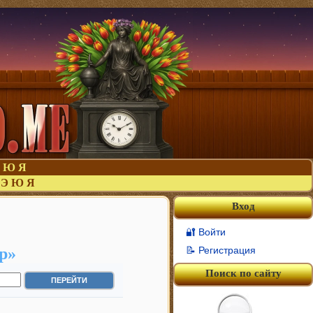
Ю
Я
Э
Ю
Я
Вход
🔐 Войти
р»
📝 Регистрация
Поиск по сайту