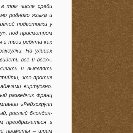
 в том числе среди
имо родного языка и
тивной подготовки у
ду», под присмотром
ы и твои ребята как
закоулки. На улицах
идеть все и всех».
живать и выявлять
 прийти, что против
адачами виртуозно.
ый разведчик Франц
мпании «Рейхсгрупп
ый, рослый блондин-
м преображаться в
бые приметы – шрам