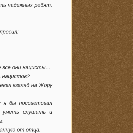
сть надежных ребят.
просил:
не все они нацисты…
ь нацистов?
евел взгляд на Жору
у я бы посоветовал
н уметь слушать и
м.
шанную от отца.