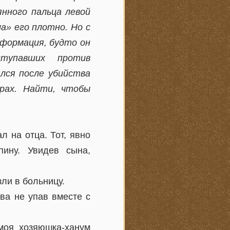
янного пальца левой
ла» его плотно. Но с
нформация, будто он
ступавших против
лся после убийства
рах. Найти, чтобы
л на отца. Тот, явно
пину. Увидев сына,
зли в больницу.
два не упав вместе с
моя хозяюшка-ханум