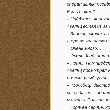
оперативный псевдо
Есть такие?
– Найдутся, конечно
Агаянц встал из-за
– Знаешь, сколько 
Жора пожал плечами
– Очень много…
– Около двадцати ты
– Понял. Нам предс
Агаянц посмотрел н
и мягко улыбнулся.
– Молодец, быстро
никогда не спеши
молчать. Больше зап
– Горячее сердце, х