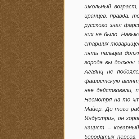
школьный возраст,
иранцев, правда, т
русского знал фарс
них не было. Навык
старших товарищей 
пять пальцев должн
города вы должны 
Агаянц не побоял
фашистскую агентур
нее действовали, 
Несмотря на то чт
Майер. До того ра
Индустри», он хоро
нацист – коварный
бородатых персов,