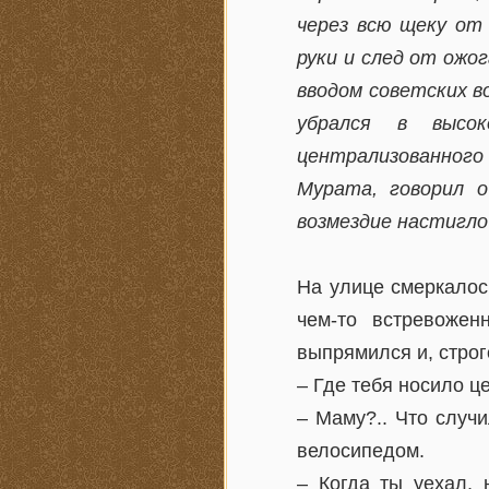
через всю щеку от 
руки и след от ожог
вводом советских в
убрался в высок
централизованного
Мурата, говорил 
возмездие настигло
На улице смеркалось
чем-то встревожен
выпрямился и, строг
– Где тебя носило ц
– Маму?.. Что случи
велосипедом.
– Когда ты уехал,