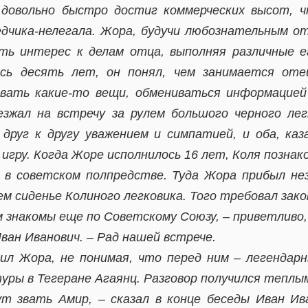
 довольно быстро достиг коммерческих высот, 
дчика-нелегала. Жора, будучи любознательным о
ть интерес к делам отца, выполняя различные е
ось десять лет, он понял, чем занимается от
авать какие-то вещи, обмениваться информацией
езжал на встречу за рулем большого черного лег
друг к другу уважением и симпатией, и оба, каз
игру. Когда Жоре исполнилось 16 лет, Коля познак
 в советском полпредстве. Туда Жора прибыл не
м сиденье Колиного легковика. Того требовал зако
 знакомы еще по Советскому Союзу, – приветливо, к
ван Иванович. – Рад нашей встрече.
ил Жора, не понимая, что перед ним – легендарн
уры в Тегеране Агаянц. Разговор получился теплы
ут звать Амир, – сказал в конце беседы Иван Ив