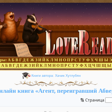
оры:
А
Б
В
Г
Д
Е
Ж
З
И
Й
К
Л
М
Н
О
П
Р
С
Т
У
Ф
Х
Ч
Ш
Ы
Э
:
А
Б
В
Г
Д
Е
Ж
З
И
Й
К
Л
М
Н
О
П
Р
С
Т
У
Ф
Х
Ц
Ч
Ш
Щ
Ы
Книги автора: Хачик Хутлубян
нлайн книга «Агент, переигравший Абве
🔢 Страница