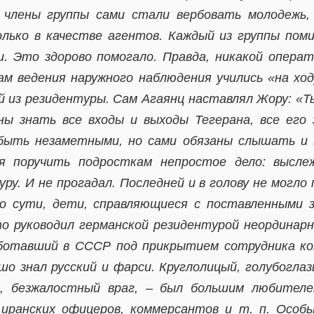
 члены группы сами стали вербовать молодежь,
олько в качестве агентов. Каждый из группы пом
и. Это здорово помогало. Правда, никакой опера
ам ведения наружного наблюдения учились «на хо
из резидентуры. Сам Агаянц наставлял Жору: «Т
ы знать все входы и выходы Тегерана, все его 
быть незаметными, но сами обязаны слышать и в
ся поручить подросткам непростое дело: высле
у. И не прогадал. Последней и в голову не могло
по сути, дети, справляющиеся с поставленными з
о руководил германской резидентурой неординарн
ботавший в СССР под прикрытием сотрудника ко
шо знал русский и фарси. Круглолицый, голубоглаз
, безжалостный враг,
–
был большим любителе
 иранских офицеров, коммерсантов и т. п. Осо