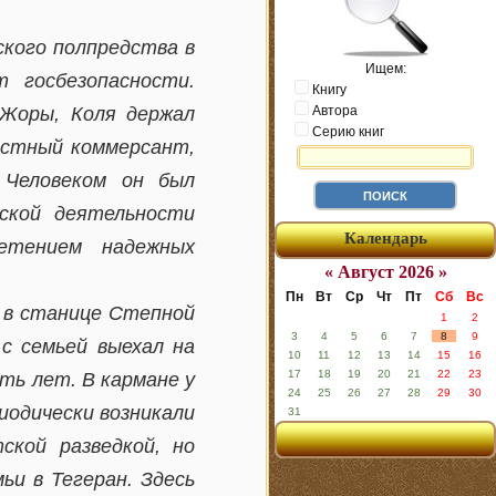
ского полпредства в
Ищем:
 госбезопасности.
Книгу
 Жоры, Коля держал
Автора
Серию книг
естный коммерсант,
 Человеком он был
еской деятельности
Календарь
ретением надежных
« Август 2026 »
Пн
Вт
Ср
Чт
Пт
Сб
Вс
а в станице Степной
1
2
3
4
5
6
7
8
9
с семьей выехал на
10
11
12
13
14
15
16
17
18
19
20
21
22
23
ть лет. В кармане у
24
25
26
27
28
29
30
иодически возникали
31
ской разведкой, но
ьи в Тегеран. Здесь