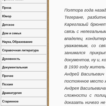
Проза
Полтора года назад
Юмор
Тегеране, разбит
Кареглазый брюнет
Детское
связь с нелегальн
Дом и семья
владелец кондите
Наука, Образование
уважаемым, со свя
Справочная литература
занимался прикры
Духовность
документов, ну и, к
В 1930 году житель
Документальная
Андрей Васильевич
Прочее
постоянное место ж
Поэзия
Андрея Васильевича
Драматургия
сложности с полиц
Старинное
доказать ничего не