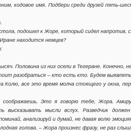
ним, кодовое имя. Подбери среди друзей пять-ше
.
 стола, подошел к Жоре, который сидел напротив, с
в Иране находится немцев?
:
сяч. Половина из них осели в Тегеране. Конечно, 
тоит разобраться – кто есть кто. Будем выявлят
а Колю, все это время молча стоящего у окна, пер
 соображаешь. Это я говорю тебе, Жора. Амир
ть высказывать мысли вслух. Разведчик долже
оминай, анализируй и думай, не давая волю эмоция
олодная голова. – Жора произнес фразу, не раз слы