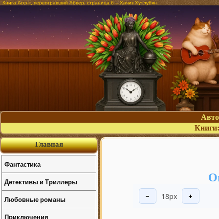
Книга Агент, переигравший Абвер, страница 6 – Хачик Хутлубян
Авт
Книги
Главная
Фантастика
О
Детективы и Триллеры
18px
−
+
Любовные романы
Приключения