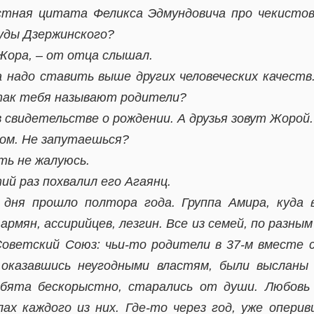
стная цитата Феликса Эдмундовича про чекистов
уды Дзержинского?
 Жора, – от отца слышал.
 надо ставить выше других человеческих качеств.
 так тебя называют родители?
в свидетельстве о рождении. А друзья зовут Жорой.
ром. Не запутаешься?
ть не жалуюсь.
ий раз похвалил его Агаянц.
дня прошло полтора года. Группа Амира, куда
 армян, ассирийцев, лезгин. Все из семей, по разным
Советский Союз: чьи-то родители в 37-м вместе 
, оказавшись неугодными властям, были высланы
бята бескорыстно, старались от души. Любовь
ах каждого из них. Где-то через год, уже опери