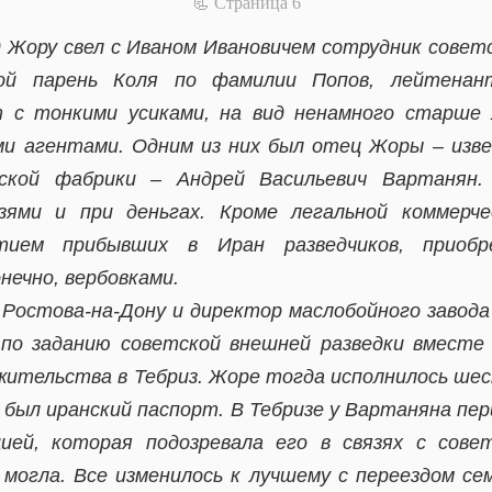
📃 Cтраница 6
 Жору свел с Иваном Ивановичем сотрудник совет
ной парень Коля по фамилии Попов, лейтенант
 с тонкими усиками, на вид ненамного старше
ыми агентами. Одним из них был отец Жоры – изв
рской фабрики – Андрей Васильевич Вартанян.
зями и при деньгах. Кроме легальной коммерч
тием прибывших в Иран разведчиков, приоб
онечно, вербовками.
 Ростова-на-Дону и директор маслобойного завод
 по заданию советской внешней разведки вместе 
ительства в Тебриз. Жоре тогда исполнилось шес
 был иранский паспорт. В Тебризе у Вартаняна пер
ией, которая подозревала его в связях с совет
 могла. Все изменилось к лучшему с переездом сем