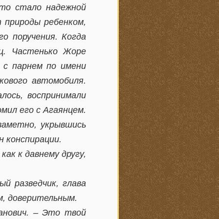
что стало надежной
т природы ребенком,
го поручения. Когда
ец. Частенько Жоре
 с парнем по имени
кового автомобиля.
алось, воспринимали
омил его с Агаянцем.
заметно, укрывшись
н конспирации.
ак к давнему другу,
ый разведчик, глава
м, доверительным.
анович. – Это твой