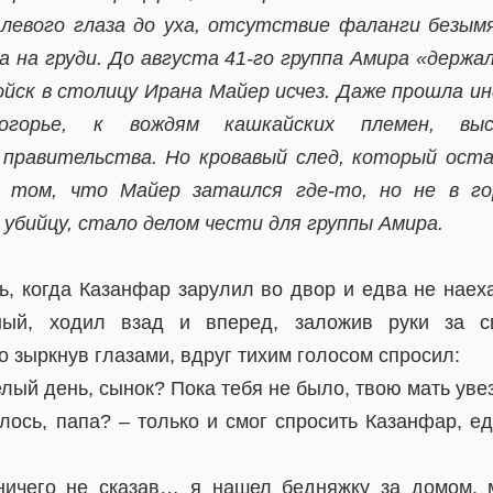
левого глаза до уха, отсутствие фаланги безым
а на груди. До августа 41-го группа Амира «держа
ойск в столицу Ирана Майер исчез. Даже прошла и
огорье, к вождям кашкайских племен, вы
 правительства. Но кровавый след, который оста
о том, что Майер затаился где-то, но не в го
 убийцу, стало делом чести для группы Амира.
, когда Казанфар зарулил во двор и едва не наеха
ный, ходил взад и вперед, заложив руки за с
о зыркнув глазами, вдруг тихим голосом спросил:
елый день, сынок? Пока тебя не было, твою мать уве
лось, папа? – только и смог спросить Казанфар, е
 ничего не сказав… я нашел бедняжку за домом, 