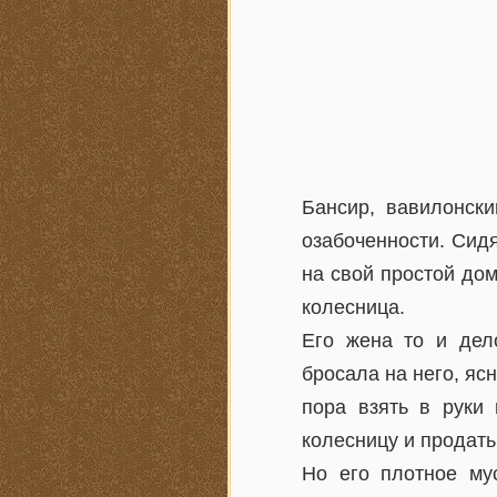
Бансир, вавилонски
озабоченности. Сидя
на свой простой дом
колесница.
Его жена то и дел
бросала на него, яс
пора взять в руки 
колесницу и продать 
Но его плотное му