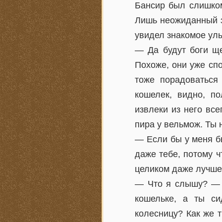
Бансир был слишком
Лишь неожиданный з
увидел знакомое ул
— Да будут боги ще
Похоже, они уже сп
тоже порадоваться 
кошелек, видно, по
извлеки из него вс
пира у вельмож. Ты н
— Если бы у меня б
даже тебе, потому ч
целиком даже лучше
— Что я слышу? — в
кошельке, а ты си
колесницу? Как же 