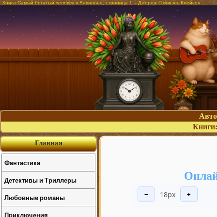
Книга Самый богатый человек в Вавилоне, страница 1 – Джордж Сэмюэль Клейсон
Авт
Книги
Главная
Фантастика
Онлай
Детективы и Триллеры
18px
−
+
Любовные романы
Приключения