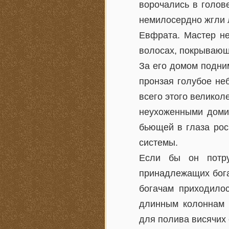
ворочались в голове
немилосердно жгли 
Евфрата. Мастер не
волосах, покрывающи
За его домом подни
пронзая голубое не
всего этого великол
неухоженными домиш
бьющей в глаза рос
системы.
Если бы он потру
принадлежащих бога
богачам приходило
длинным колоннам 
для полива висячих 