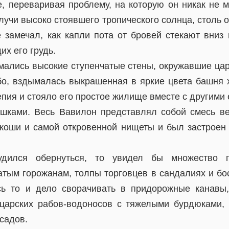
, переваривая проблему, на которую он никак не м
лучи высоко стоявшего тропического солнца, столь 
 замечал, как капли пота от бровей стекают вниз 
х его грудь.
мались высокие ступенчатые стены, окружавшие цар
бо, вздымалась выкрашенная в яркие цвета башня 
епия и стояло его простое жилище вместе с другими
ками. Весь Вавилон представлял собой смесь ве
коши и самой откровенной нищеты и был застроен 
дился обернуться, то увидел бы множество г
тым горожанам, толпы торговцев в сандалиях и бо
сь то и дело сворачивать в придорожные канавы,
царских рабов-водоносов с тяжелыми бурдюками, 
садов.