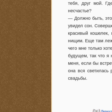
тебя, друг мой. Гд
несчастье?
— Должно быть, это
увидел сон. Соверше
красивый кошелек, 
нищим. Еще там леж
чего мне только хо
будущем, так что я
меня, если бы встре
она вся светилась 
свадьбы.
Вернут