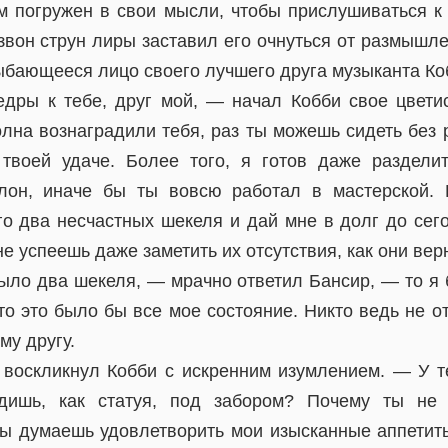
 погружен в свои мысли, чтобы прислушиваться к 
вон струн лиры заставил его очнуться от размышле
ыбающееся лицо своего лучшего друга музыканта Ко
дры к тебе, друг мой, — начал Кобби свое цвети
олна вознаградили тебя, раз ты можешь сидеть без 
твоей удаче. Более того, я готов даже раздели
лон, иначе бы ты вовсю работал в мастерской. 
его два несчастных шекеля и дай мне в долг до сег
е успеешь даже заметить их отсутствия, как они верн
ыло два шекеля, — мрачно ответил Бансир, — то я б
то это было бы все мое состояние. Никто ведь не о
му другу.
оскликнул Кобби с искренним изумлением. — У т
дишь, как статуя, под забором? Почему ты не
ты думаешь удовлетворить мои изысканные аппетит