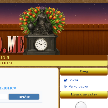
Ю
Я
Э
Ю
Я
Вход
🔐 Войти
илоне»
📝 Регистрация
Поиск по сайту