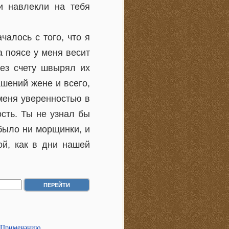
ги навлекли на тебя
алось с того, что я
а поясе у меня весит
без счету швырял их
шений жене и всего,
меня уверенностью в
сть. Ты не узнал бы
 было ни морщинки, и
ой, как в дни нашей
 Примечанию