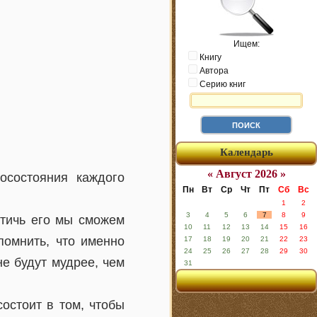
Ищем:
Книгу
Автора
Серию книг
Календарь
« Август 2026 »
осостояния каждого
Пн
Вт
Ср
Чт
Пт
Сб
Вс
1
2
3
4
5
6
7
8
9
стичь его мы сможем
10
11
12
13
14
15
16
помнить, что именно
17
18
19
20
21
22
23
24
25
26
27
28
29
30
е будут мудрее, чем
31
остоит в том, чтобы