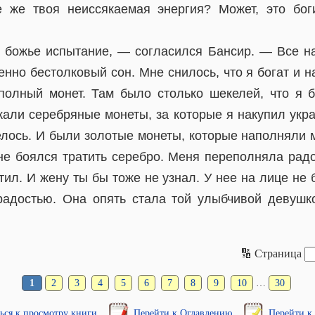
е же твоя неиссякаемая энергия? Может, это бо
 божье испытание, — согласился Бансир. — Все нач
нно бестолковый сон. Мне снилось, что я богат и н
полный монет. Там было столько шекелей, что я 
али серебряные монеты, за которые я накупил укра
телось. И были золотые монеты, которые наполняли 
 не боялся тратить серебро. Меня переполняла радо
тил. И жену ты бы тоже не узнал. У нее на лице не
радостью. Она опять стала той улыбчивой девушк
🔢 Страница
1
2
3
4
5
6
7
8
9
10
…
30
ься к просмотру книги
Перейти к Оглавлению
Перейти к