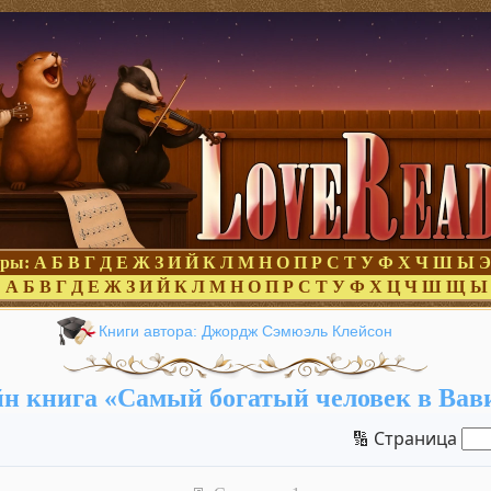
оры:
А
Б
В
Г
Д
Е
Ж
З
И
Й
К
Л
М
Н
О
П
Р
С
Т
У
Ф
Х
Ч
Ш
Ы
Э
:
А
Б
В
Г
Д
Е
Ж
З
И
Й
К
Л
М
Н
О
П
Р
С
Т
У
Ф
Х
Ц
Ч
Ш
Щ
Ы
Книги автора: Джордж Сэмюэль Клейсон
н книга «Самый богатый человек в Вав
🔢 Страница