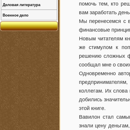
помочь тем, кто ре
Деловая литература
вам заработать день
Военное дело
Мы перенесемся с в
финансовые принцип
Новым читателям кн
же стимулом к поп
решению сложных фи
сообщал мне о своих
Одновременно автор
предпринимателям,
коллегам. Их слова 
добились значительн
этой книге.
Вавилон стал самы
знали цену деньгам