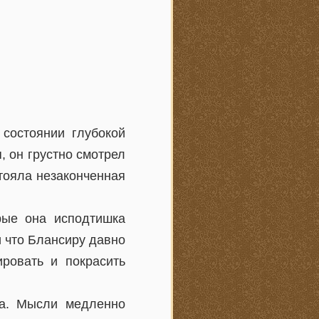
 состоянии глубокой
, он грустно смотрел
стояла незаконченная
рые она исподтишка
и что Блансиру давно
ировать и покрасить
та. Мысли медленно