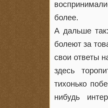
воспринимал
более.
А дальше так
болеют за тов
свои ответы н
здесь тороп
тихонько поб
нибудь инте