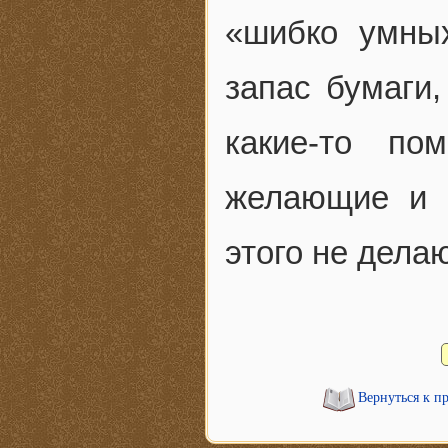
«шибко умны
запас бумаги
какие-то по
желающие и п
этого не дела
Вернуться к п