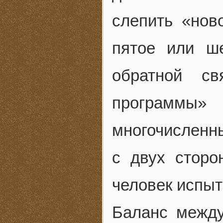
слепить «нов
пятое или ш
обратной с
программы»
многочисленн
с двух сторон
человек испыт
Баланс между