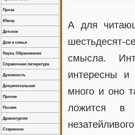
Проза
Юмор
А для читающ
Детское
шестьдесят-с
Дом и семья
Наука, Образование
смысла. Ин
Справочная литература
интересны и 
Духовность
Документальная
много и оно т
Прочее
ложится в п
Поэзия
Драматургия
незатейливого
Старинное