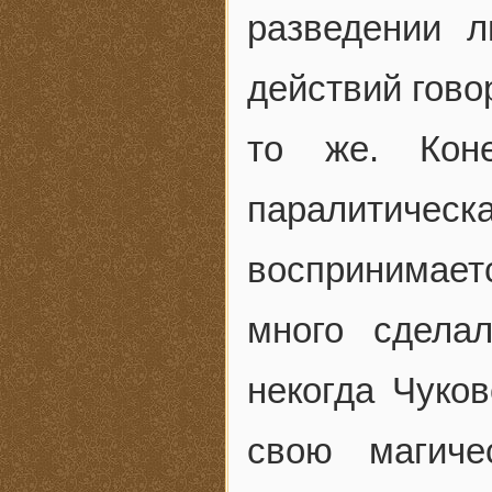
разведении л
действий гово
то же. Коне
паралитич
воспринимает
много сдела
некогда Чуко
свою магиче