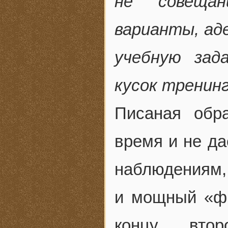
не совещан
варианты, ад
учебную зад
кусок тренинг
Писаная обр
время и не да
наблюдениям, 
и мощный «фи
концу втор