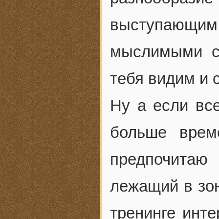
выступающ
мыслимыми с
тебя видим и
Ну а если все
больше врем
предпочита
лежащий в зо
тренинге инте