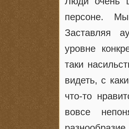
Люди очень 
персоне. Мы
Заставляя а
уровне конкр
таки насильст
видеть, с как
что-то нравит
вовсе непо
разнообразие 