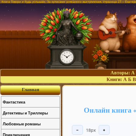
Книга Говори и будь услышан. За кулисами успешного выступления, страница 27 – Екате
Авторы:
А
Книги:
А
Б
В
Главная
Фантастика
Онлайн книга «
Детективы и Триллеры
Любовные романы
18px
−
+
Приключения