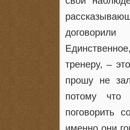
свои наблюде
рассказывающ
договорил
Единственн
тренеру, – эт
прошу не зал
потому что 
поговорить 
именно они го