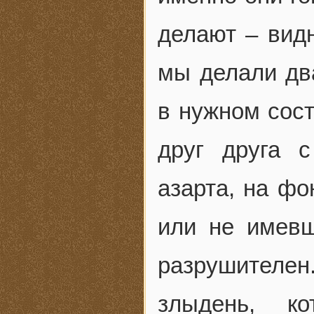
делают – видн
мы делали два
в нужном сост
друг друга 
азарта, на фо
или не имевш
разрушителен
злыдень, ко