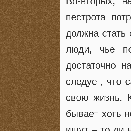
Во-вторых, н
пестрота пот
должна стать 
люди, чье п
достаточно н
следует, что 
свою жизнь. К
бывает хоть н
ищут – то ли 