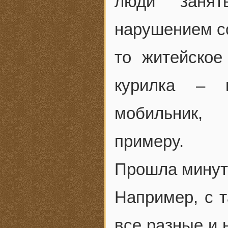
люди заня
нарушением со
то житейское
курилка – 
мобильник,
примеру.
Прошла минута
Например, с т
все разные и 