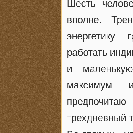
Шесть челове
вполне. Тре
энергетику 
работать инди
и маленьку
максимум и
предпочитаю
трехдневный т