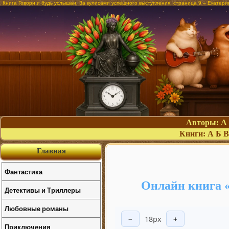
Книга Говори и будь услышан. За кулисами успешного выступления, страница 9 – Екатер
Авторы:
А
Книги:
А
Б
В
Главная
Фантастика
Онлайн книга «
Детективы и Триллеры
Любовные романы
18px
−
+
Приключения