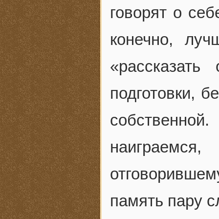
говорят о себ
конечно, лу
«рассказать
подготовки, б
собственно
наиграемся
отговорившем
память пару с