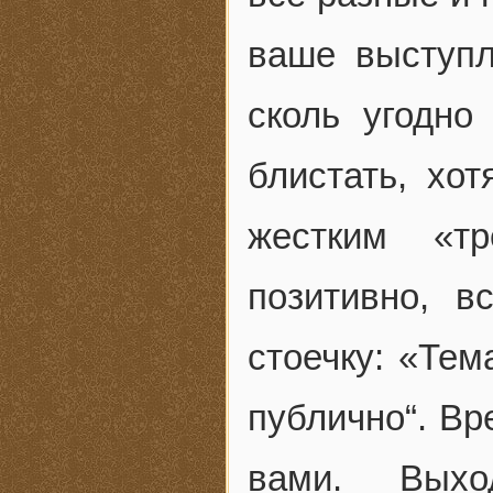
ваше выступл
сколь угодно
блистать, хо
жестким «тр
позитивно, 
стоечку: «Тем
публично“. Вр
вами. Выхо