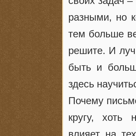
своих задач –
разными, но к
тем больше ве
решите. И луч
быть и больш
здесь научить
Почему письме
кругу, хоть 
влияет на тех