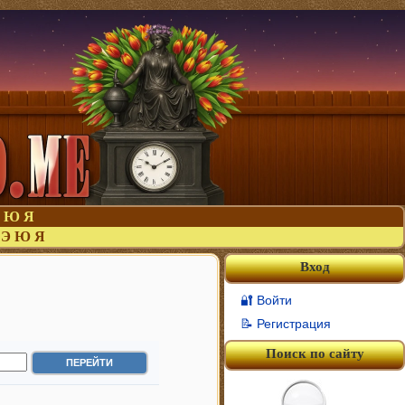
Ю
Я
Э
Ю
Я
Вход
🔐 Войти
📝 Регистрация
Поиск по сайту