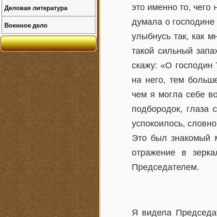
это именно то, чего
Деловая литература
думала о господине 
Военное дело
улыбнусь так, как м
такой сильный запа
скажу: «О господин
на него, тем больш
чем я могла себе во
подбородок, глаза 
успокоилось, словно
Это был знакомый м
отражение в зерка
Председателем.
Я видела Председат