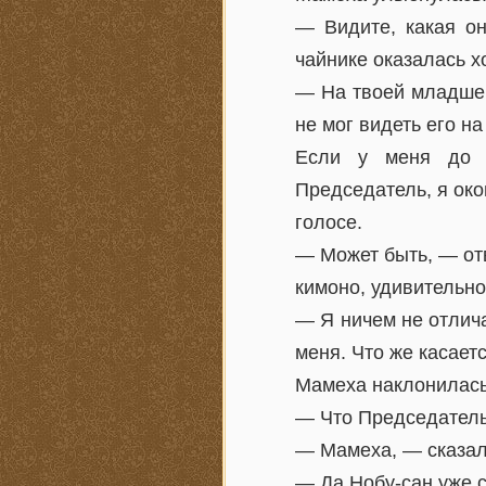
— Видите, какая о
чайнике оказалась х
— На твоей младшей
не мог видеть его н
Если у меня до э
Председатель, я око
голосе.
— Может быть, — от
кимоно, удивительно
— Я ничем не отлич
меня. Что же касаетс
Мамеха наклонилась
— Что Председатель 
— Мамеха, — сказал
— Да Нобу-сан уже с