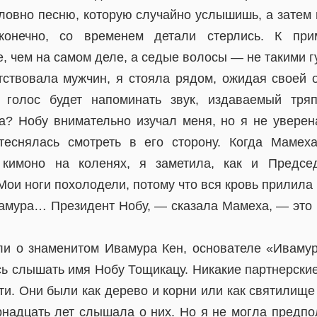
словно песню, которую случайно услышишь, а затем
 конечно, со временем детали стерлись. К при
, чем на самом деле, а седые волосы — не такими 
ствовала мужчин, я стояла рядом, ожидая своей 
 голос будет напоминать звук, издаваемый тря
а? Нобу внимательно изучал меня, но я не уверен
теснялась смотреть в его сторону. Когда Мамех
 кимоно на коленях, я заметила, как и Предсе
Мои ноги похолодели, потому что вся кровь прилила 
мура… Президент Нобу, — сказала Мамеха, — это
и о знаменитом Ивамура Кен, основателе «Ивамур
ь слышать имя Нобу Тощикацу. Никакие партнерски
эти. Они были как дерево и корни или как святилище
рнадцать лет слышала о них. Но я не могла предпо