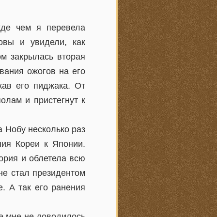
жде чем я перевела
овы и увидели, как
ом закрылась вторая
вания ожогов на его
кав его пиджака. От
олам и пристегнут к
а Нобу несколько раз
ния Кореи к Японии.
тория и облетела всю
не стал президентом
е. А так его ранения
де мне не доводилось