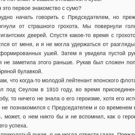
 это первое знакомство с сумо?
удно начать говорить с Председателем, но пре
огнули от страшного грохота. Мы повернули гол
гигантских дверей. Спустя какое-то время с грохот
улся от меня, и я не могла удержаться от разгляды
формированных ушей. Затем я увидела пустой ру
я не заметила этого раньше. Рукав был сложен поп
бряной булавкой.
ам, что когда-то молодой лейтенант японского флот
л под Сеулом в 1910 году, во время присоедине
обу, то ничего не знала о его героизме, хотя его ис
 не познакомился с Председателем и со временем 
 может, о нем никто бы и не вспомнил, как о геро
го успеха.
приколотый рукав, я не могла отвести глаза. Преж