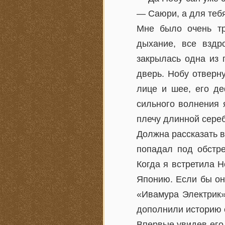
— Саюри, а для тебя
Мне было очень тр
дыхание, все вздр
закрылась одна из 
дверь. Нобу отверн
лице и шее, его де
сильного волнения 
плечу длинной сере
Должна рассказать в
попадал под обстре
Когда я встретила Н
Японию. Если бы он
«Ивамура Электрик»,
дополнили историю е
Впервые увидев его 