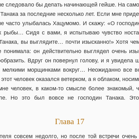
 не следовало бы делать начинающей гейше. На сам
Танака за последние несколько лет. Если мне приде
не часто улыбалась Хацумомо. И скажу: «О господи
х рыбы… Сидя с вами, я испытываю чувство носта
 Танака, вы выглядите… почти изысканно!» Хотя че
е понимала: он действительно выглядел очень изы
образить. Вдруг он повернул голову, и я увидела 
с мелкими морщинками вокруг… Неожиданно все в
 этот человек оказался ветерком, а я облаком, носим
не человек, в каком-то смысле более знакомый, 
ле. Но это был вовсе не господин Танака. Это
Глава 17
еля совсем недолго, но после той встречи очень