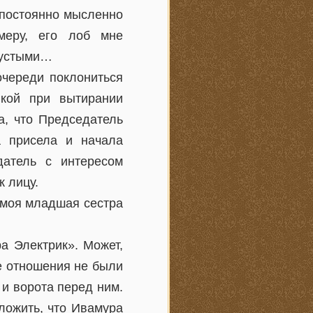
 постоянно мысленно
меру, его лоб мне
густыми…
очереди поклониться
пкой при вытирании
а, что Председатель
а присела и начала
датель с интересом
к лицу.
 моя младшая сестра
а Электрик». Может,
е отношения не были
 и ворота перед ним.
ложить, что Ивамура