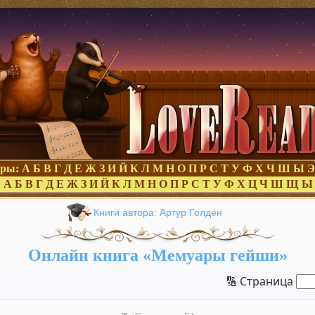
оры:
А
Б
В
Г
Д
Е
Ж
З
И
Й
К
Л
М
Н
О
П
Р
С
Т
У
Ф
Х
Ч
Ш
Ы
Э
:
А
Б
В
Г
Д
Е
Ж
З
И
Й
К
Л
М
Н
О
П
Р
С
Т
У
Ф
Х
Ц
Ч
Ш
Щ
Ы
Книги автора: Артур Голден
Онлайн книга «Мемуары гейши»
🔢 Страница