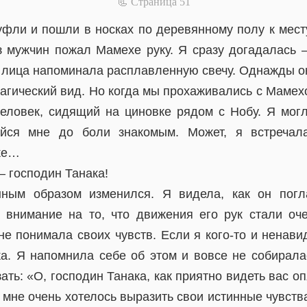
📃 Cтраница 51
уфли и пошли в носках по деревянному полу к месту
з мужчин пожал Мамехе руку. Я сразу догадалась 
о лица напоминала расплавленную свечу. Однажды он
рагический вид. Но когда мы прохаживались с Мамех
еловек, сидящий на циновке рядом с Нобу. Я могл
ийся мне до боли знакомым. Может, я встреча
ке…
— господин Танака!
нным образом изменился. Я видела, как он пог
 внимание на то, что движения его рук стали о
не понимала своих чувств. Если я кого-то и ненави
ка. Я напомнила себе об этом и вовсе не собирала
ать: «О, господин Танака, как приятно видеть вас о
 мне очень хотелось выразить свои истинные чувства,