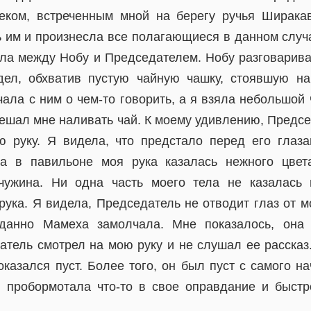
еком, встреченным мной на берегу ручья Ширака
ь им и произнесла все полагающиеся в данном случ
ла между Нобу и Председателем. Нобу разговарива
дел, обхватив пустую чайную чашку, стоявшую на
ала с ним о чем-то говорить, а я взяла небольшой
мешал мне наливать чай. К моему удивлению, Предс
 руку. Я видела, что предстало перед его глаза
та в павильоне моя рука казалась нежного цвет
мчужина. Ни одна часть моего тела не казалась 
 рука. Я видела, Председатель не отводит глаз от м
данно Мамеха замолчала. Мне показалось, она 
атель смотрел на мою руку и не слушал ее рассказ.
казался пуст. Более того, он был пуст с самого на
Я пробормотала что-то в свое оправдание и быстр
.