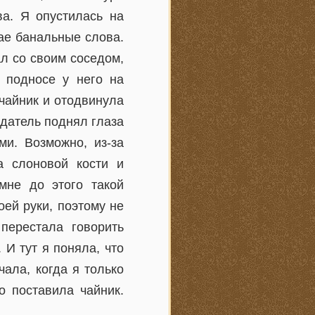
ва. Я опустилась на
ае банальные слова.
л со своим соседом,
 подносе у него на
 чайник и отодвинула
едатель поднял глаза
ми. Возможно, из-за
а слоновой кости и
мне до этого такой
оей руки, поэтому не
перестала говорить
 И тут я поняла, что
чала, когда я только
о поставила чайник.