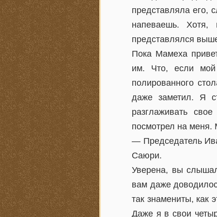
представляла его, 
напеваешь. Хотя,
представлялся выше
Пока Мамеха привет
им. Что, если мой
полированного стол
даже заметил. Я с
разглаживать свое
посмотрел на меня. 
— Председатель Ива
Саюри.
Уверена, вы слышал
вам даже доводилос
так знамениты, как 
Даже я в свои четы