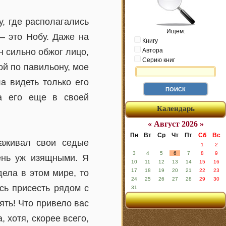
, где располагались
Ищем:
— это Нобу. Даже на
Книгу
 сильно обжог лицо,
Автора
Серию книг
ой по павильону, мое
а видеть только его
ла его еще в своей
Календарь
« Август 2026 »
Пн
Вт
Ср
Чт
Пт
Сб
Вс
лаживал свои седые
1
2
3
4
5
6
7
8
9
чень уж изящными. Я
10
11
12
13
14
15
16
17
18
19
20
21
22
23
дела в этом мире, то
24
25
26
27
28
29
30
сь присесть рядом с
31
пять! Что привело вас
 хотя, скорее всего,