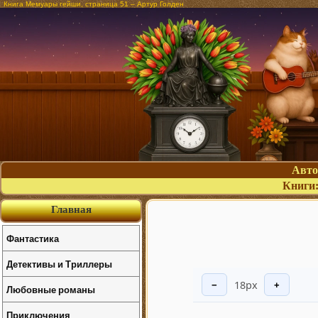
Книга Мемуары гейши, страница 51 – Артур Голден
Авт
Книги
Главная
Фантастика
Детективы и Триллеры
18px
−
+
Любовные романы
Приключения