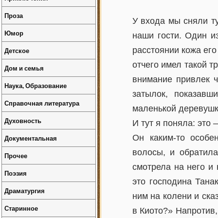
Проза
У входа мы сняли т
Юмор
наши гости. Один и
расстоянии кожа ег
Детское
отчего имел такой т
Дом и семья
внимание привлек ч
Наука, Образование
затылок, показавш
Справочная литература
маленькой деревуш
Духовность
И тут я поняла: это 
Он каким-то особе
Документальная
волосы, и обратила
Прочее
смотрела на него и 
Поэзия
это господина Тана
Драматургия
ним на колени и сказ
Старинное
в Киото?» Напротив,