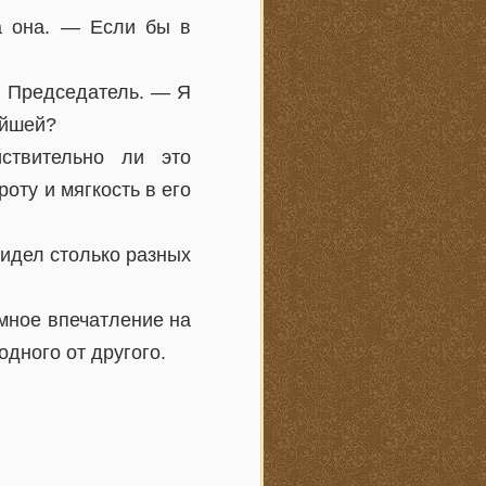
а она. — Если бы в
л Председатель. — Я
ейшей?
ствительно ли это
оту и мягкость в его
идел столько разных
мное впечатление на
одного от другого.