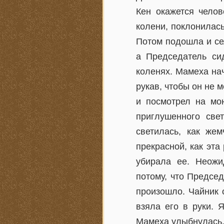
Кен окажется челов
колени, поклонилас
Потом подошла и се
а Председатель си
коленях. Мамеха нач
рукав, чтобы он не 
и посмотрел на мою
приглушенного све
светилась, как же
прекрасной, как эта
убирала ее. Неожи
потому, что Председ
произошло. Чайник о
взяла его в руки. 
Мамеха улыбнулась