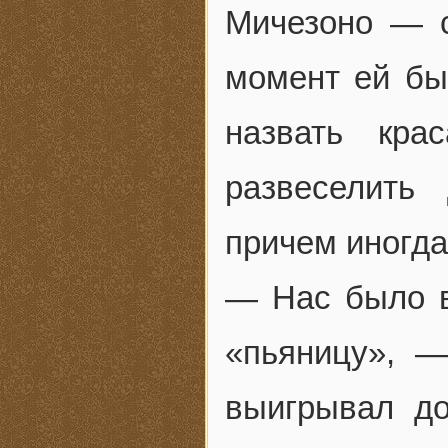
Мичезоно — с
момент ей бы
назвать кра
развеселить
причем иногда
— Нас было вс
«пьяницу», 
выигрывал до