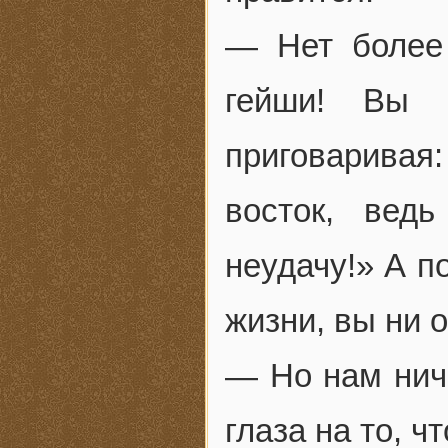
— Нет более
гейши! Вы 
приговаривая
восток, вед
неудачу!» А п
жизни, вы ни 
— Но нам ниче
глаза на то, 