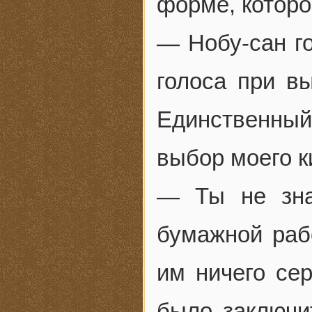
форме, которо
— Нобу-сан го
голоса при вы
Единственны
выбор моего к
— Ты не зна
бумажной раб
им ничего се
было заключи