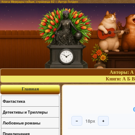
Книга Мемуары гейши, страница 82 – Артур Голден
Авторы:
А
Книги:
А
Б
В
Главная
Фантастика
Детективы и Триллеры
18px
−
+
Любовные романы
Приключения