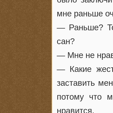
мне раньше о
— Раньше? То
сан?
— Мне не нрав
— Какие жест
заставить мен
потому что м
нравится.