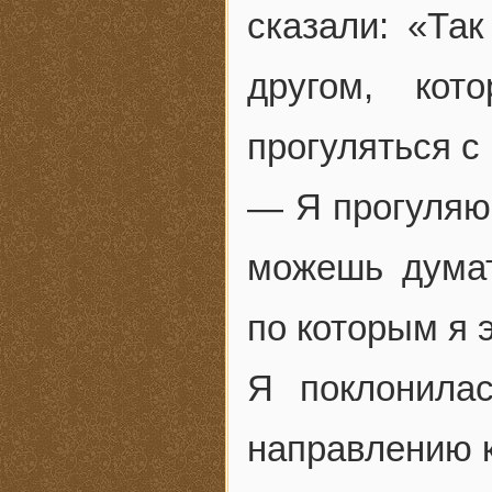
сказали: «Та
другом, кот
прогуляться с
— Я прогуляюс
можешь думат
по которым я 
Я поклонила
направлению к