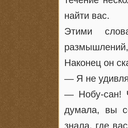
найти вас.
Этими сло
размышлений
Наконец он ск
— Я не удивл
— Нобу-сан! 
думала, вы 
знала, где ва