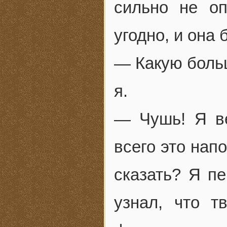
сильно не о
угодно, и она 
— Какую боль
я.
— Чушь! Я в
всего это нап
сказать? Я пе
узнал, что 