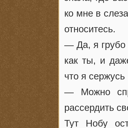
ко мне в слеза
относитесь.
— Да, я грубо
как ты, и даж
что я сержусь 
— Можно спр
рассердить св
Тут Нобу ос