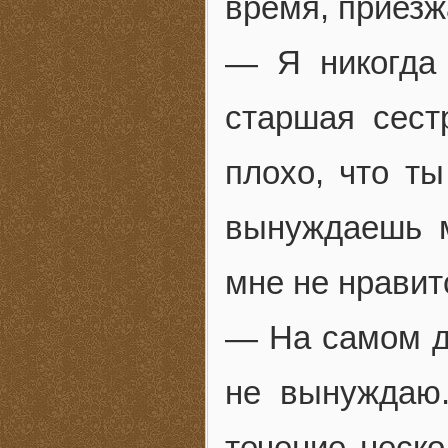
время, приезж
— Я никогда 
старшая сест
плохо, что т
вынуждаешь м
мне не нравит
— На самом де
не вынуждаю.
течение неско