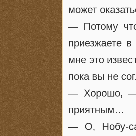
может оказать
— Потому что
приезжаете в 
мне это извест
пока вы не со
— Хорошо, —
приятным…
— О, Нобу-с