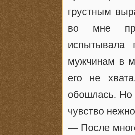
грустным выр
во мне про
испытывала 
мужчинам в м
его не хват
обошлась. Но 
чувство нежно
— После мног