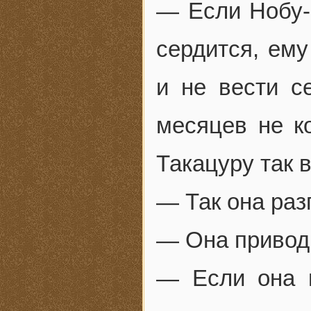
— Если Нобу-с
сердится, ем
и не вести се
месяцев не к
Такацуру так 
— Так она раз
— Она привод
— Если она 