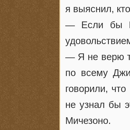
я выяснил, кто
— Если бы Н
удовольствием
— Я не верю 
по всему Джи
говорили, что
не узнал бы э
Мичезоно.