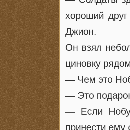
хороший друг
Джион.
Он взял небол
циновку рядом
— Чем это Но
— Это подарок
— Если Нобу
принести ему 