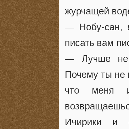
журчащей воде
— Нобу-сан, 
писать вам пи
— Лучше не 
Почему ты не 
что меня и
возвращаешьс
Ичирики и 