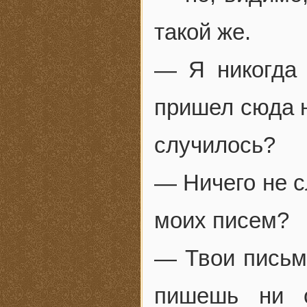
такой же.
— Я никогда
пришел сюда н
случилось?
— Ничего не с
моих писем?
— Твои письма
пишешь ни о