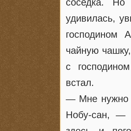
соседка. Но
удивилась, ув
господином 
чайную чашку,
с господино
встал.
— Мне нужно к
Нобу-сан, —
здесь и пог