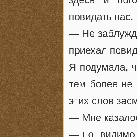
повидать нас.
— Не заблужд
приехал повид
Я подумала, ч
тем более не
этих слов зас
— Мне казалос
— но, видимо,