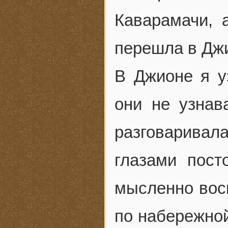
Каварамачи, 
перешла в Дж
В Джионе я уз
они не узнав
разговарива
глазами пост
мысленно вос
по набережной