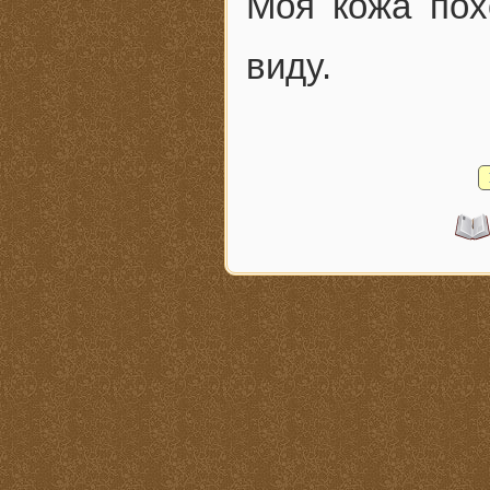
Моя кожа пох
виду.