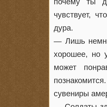
почему ты д
чувствует, чт
дура.
— Лишь немно
хорошее, но 
может понра
познакомитс
сувениры аме
— Солдаты зде