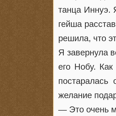
танца Иннуэ. 
гейша расста
решила, что э
Я завернула в
его Нобу. Как
постаралась 
желание подар
— Это очень м