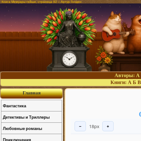
Книга Мемуары гейши, страница 92 – Артур Голден
Авторы:
А
Книги:
А
Б
В
Главная
Фантастика
Детективы и Триллеры
18px
−
+
Любовные романы
Приключения