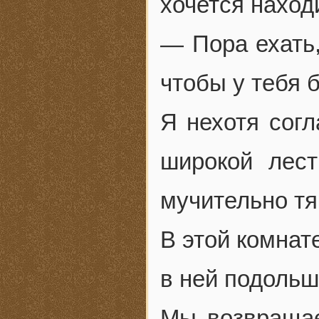
хочется наход
— Пора ехать,
чтобы у тебя 
Я нехотя согл
широкой лес
мучительно тя
В этой комнат
в ней подольш
Мы возвращае