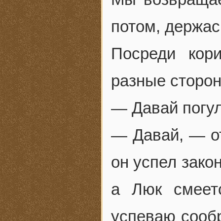
потом, держас
Посреди кор
разные сторон
— Давай погул
— Давай, — от
он успел зако
а Люк смеет
успеваю сообр