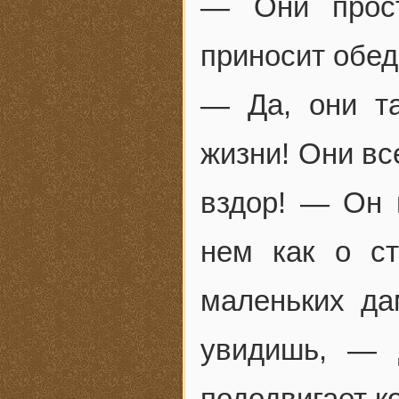
— Они прост
приносит обед
— Да, они т
жизни! Они вс
вздор! — Он 
нем как о с
маленьких да
увидишь, — 
пододвигает ко