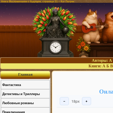
Книга Воспоминания о будущем, страница 21 – Кэт Патрик
Авторы:
А
Книги:
А
Б
В
Главная
Фантастика
Онла
Детективы и Триллеры
18px
−
+
Любовные романы
Приключения