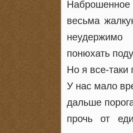
Наброшенно
весьма жалку
неудержимо
понюхать под
Но я все-таки
У нас мало вр
дальше порога
прочь от ед