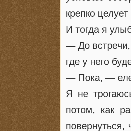
крепко целует
И тогда я улы
— До встречи,
где у него бу
— Пока, — ел
Я не трогаюс
потом, как р
повернуться, 