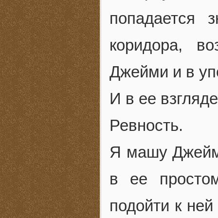
попадается 
коридора, во
Джейми и в уп
И в ее взгляд
Ревность.
Я машу Джейми
в ее простом
подойти к ней