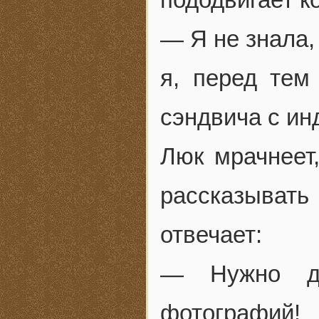
— Я не знала,
я, перед тем
сэндвича с ин
Люк мрачнеет
рассказыват
отвечает:
— Нужно де
фотографий!