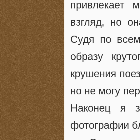
привлекает 
взгляд, но он
Судя по всем
образу крут
крушения поез
но не могу пер
Наконец я з
фотографии б