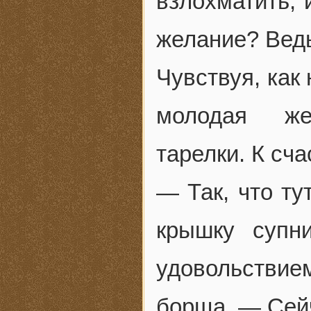
взлохматить, 
желание? Вед
Чувствуя, как
молодая же
тарелки. К сча
— Так, что ту
крышку супн
удовольстви
борща. — Сей