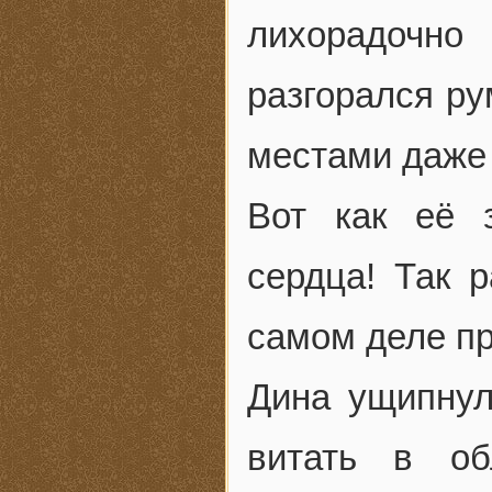
лихорадочн
разгорался ру
местами даже 
Вот как её 
сердца! Так 
самом деле пр
Дина ущипнул
витать в об