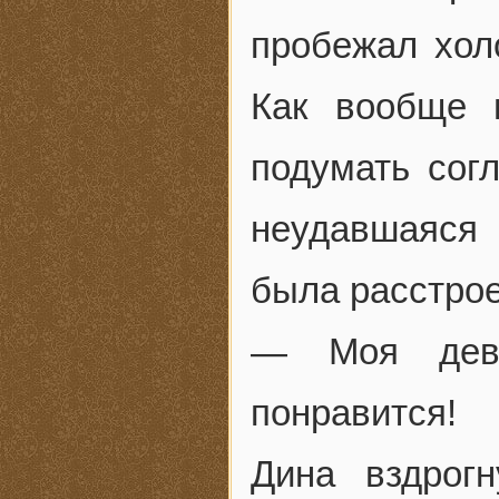
пробежал хол
Как вообще 
подумать сог
неудавшаяся 
была расстрое
— Моя дево
понравится!
Дина вздрог