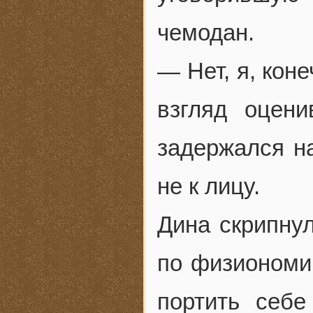
чемодан.
— Нет, я, кон
взгляд оцен
задержался н
не к лицу.
Дина скрипнул
по физиономии
портить себе