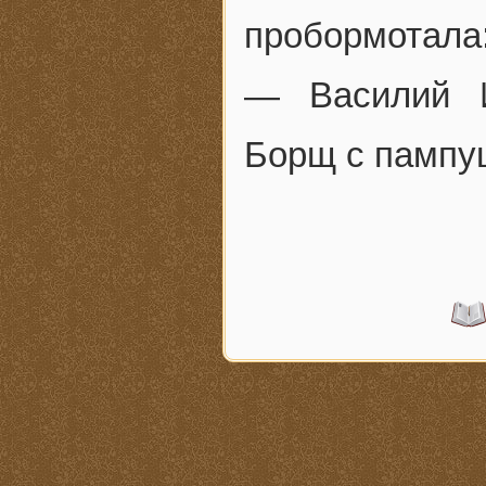
пробормотала
— Василий И
Борщ с пампуш