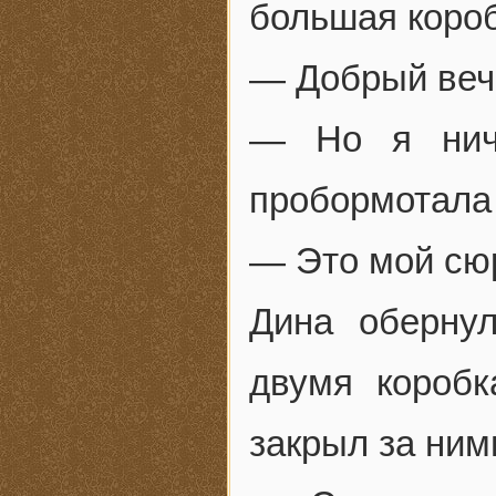
большая короб
— Добрый вече
— Но я ниче
пробормотала
— Это мой сюр
Дина оберну
двумя коробк
закрыл за ним