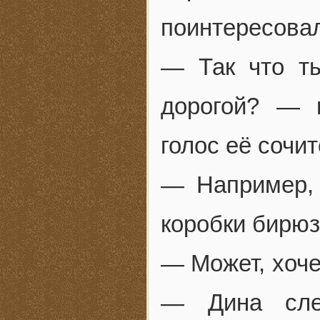
поинтересова
— Так что ты
дорогой? — 
голос её сочи
— Например,
коробки бирюз
— Может, хоче
— Дина сле