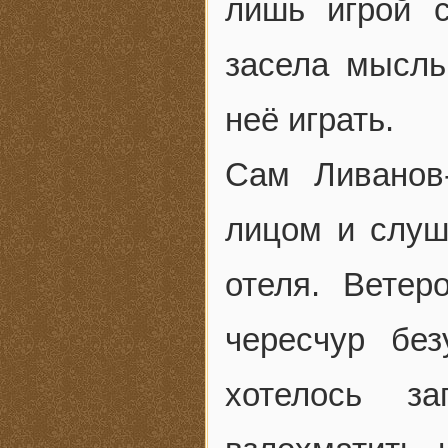
лишь игрой с
засела мысль
неё играть.
Сам Ливанов
лицом и слуш
отеля. Ветер
чересчур бе
хотелось з