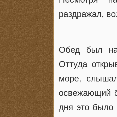
раздражал, в
Обед был на
Оттуда откры
море, слышал
освежающий б
дня это было 