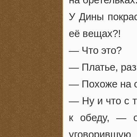
У Дины покрас
её вещах?!
— Что это?
— Платье, раз
— Похоже на 
— Ну и что с 
к обеду, — о
уговорившую