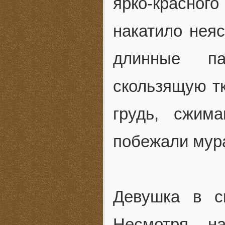
ярко-красного
накатило неяс
длинные п
скользящую т
грудь, сжим
побежали мура
Девушка в с
Несмотря н