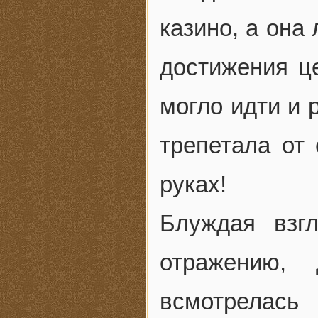
казино, а она
достижения це
могло идти и 
трепетала от 
руках!
Блуждая взг
отражению, 
всмотрелас