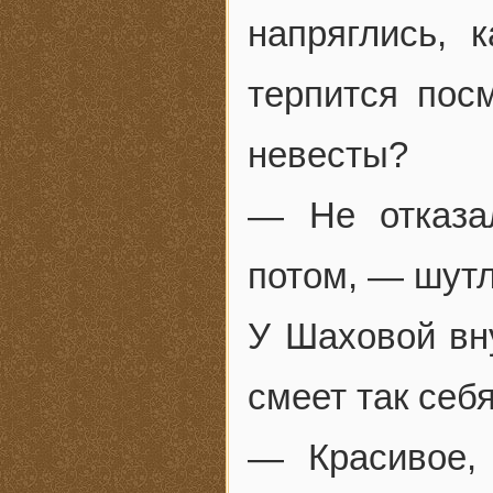
напряглись, 
терпится пос
невесты?
— Не отказа
потом, — шутл
У Шаховой вну
смеет так себ
— Красивое, 