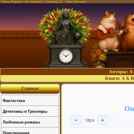
Книга А может, это любовь?, страница 11 – Ирис Ленская
Авторы:
А
Книги:
А
Б
В
Главная
Фантастика
Он
Детективы и Триллеры
18px
−
+
Любовные романы
Приключения