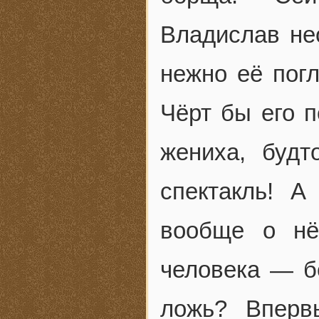
Владислав не
нежно её пог
Чёрт бы его п
жениха, буд
спектакль! 
вообще о нё
человека — б
ложь? Вперв