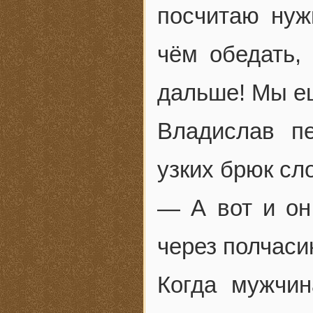
посчитаю нуж
чём обедать, 
дальше! Мы е
Владислав п
узких брюк сл
— А вот и он
через полчаси
Когда мужчин