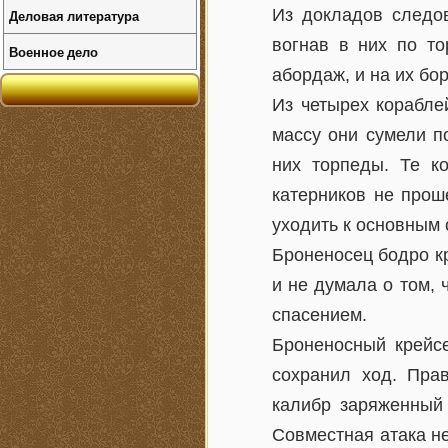
Из докладов следов
Деловая литература
вогнав в них по то
Военное дело
абордаж, и на их бо
Из четырех корабле
массу они сумели п
них торпеды. Те к
катерников не прош
уходить к основным 
Броненосец бодро кр
и не думала о том, 
спасением.
Броненосный крейсе
сохранил ход. Прав
калибр заряженный 
Совместная атака не