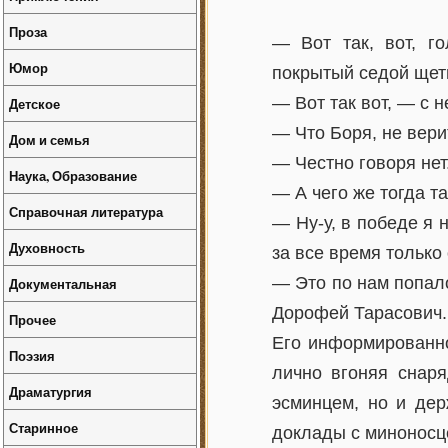
Проза
— Вот так, вот, г
Юмор
покрытый седой щет
— Вот так вот, — с
Детское
— Что Боря, не вер
Дом и семья
— Честно говоря нет
Наука, Образование
— А чего же тогда т
Справочная литература
— Ну-у, в победе я н
Духовность
за все время только
— Это по нам попало
Документальная
Дорофей Тарасович.
Прочее
Его информированно
Поэзия
лично вгоняя снар
Драматургия
эсминцем, но и дер
Старинное
доклады с миноносце