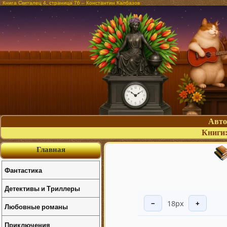
Книга Скиталец 4, страница 76 – Константин Калбазов
Авт
Книги
Главная
Фантастика
Детективы и Триллеры
18px
−
+
Любовные романы
Приключения