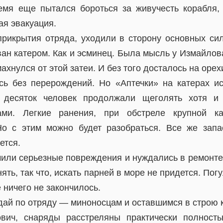
емя еще пытался бороться за живучесть корабля,
ая эвакуация.
прикрытия отряда, уходили в сторону основных си
ан катером. Как и эсминец. Была мысль у Измайлов
ахнулся от этой затеи. И без того досталось на орех
ь без перерождений. Но «Аптечки» на катерах и
, десяток человек продолжали щеголять хотя и
ами. Легкие ранения, при обстреле крупной к
Но с этим можно будет разобраться. Все же запа
ется.
чили серьезные повреждения и нуждались в ремонте.
ять, так что, искать парней в море не придется. По
 ничего не закончилось.
ай по отряду — миноносцам и оставшимся в строю к
ич, снаряды расстреляны практически полност