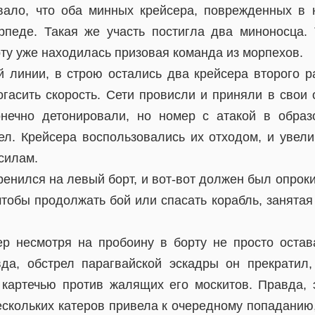
ало, что оба минных крейсера, поврежденных в 
рпеде. Такая же участь постигла два миноносца.
рту уже находилась призовая команда из морпехов.
й линии, в строю остались два крейсера второго 
огасить скорость. Сети провисли и приняли в свои
онечно детонировали, но номер с атакой в обра
ел. Крейсера воспользовались их отходом, и увели
силам.
енился на левый борт, и вот-вот должен был опрок
чтобы продолжать бой или спасать корабль, занята
р несмотря на пробоину в борту не просто остав
да, обстрел парагвайской эскадры он прекратил
картечью против жалящих его москитов. Правда, 
скольких катеров привела к очередному попаданию, 