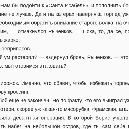
 Нам бы подойти к «Санта Исабель», и пополнить б
ие не лучше. Да и на катерах наверняка торпед уже
еобходимым обратить внимание старого волка, на о
им, — отмахнулся Рыченков. — Пока, то, да се, п
ь жарко.
 боеприпасов.
ой ум растерял? — вздернул бровь, Рыченков. — что
то, мы готовимся атаковать?
ирожок. Именно, что сбавит, чтобы избежать торпед
ву кроссинг.
, бой еще не закончен. Но по факту, кто его выиграл 
отери, скорее уж какая-то мясорубка. Фрамская, ага.
яла десантная операция. В которой Борис участв
ть набег на небольшой остров, где ты сам себе 