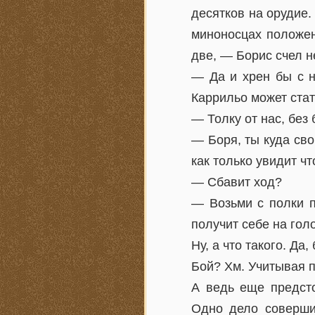
десятков на орудие.
миноносцах положен
две, — Борис счел н
— Да и хрен бы с н
Каррильо может стат
— Толку от нас, без
— Боря, ты куда св
как только увидит ч
— Сбавит ход?
— Возьми с полки п
получит себе на голо
Ну, а что такого. Да
Бой? Хм. Учитывая п
А ведь еще предсто
Одно дело соверши