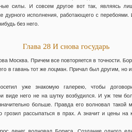
нные силы. И совсем другое вот так, являясь ли
же дурного исполнения, работающего с перебоями.
нибудь без него.
Глава 28 И снова государь
ова Москва. Причем все повторяется в точности. Бо
его в гавань тот же лоцман. Причал был другим, но и
осетил уже знакомую галерею, чтобы договори
и виде него не на шутку возбудился. И уж тем боле
 значительно больше. Правда его волновал такой м
о грозил рассыпаться в прах. А значит и цены на 
прос денег волновал Бориса. Создание одного ед