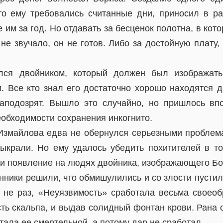
о ему требовались считанные дни, приносил в р
 им за год. Но отдавать за бесценок полотна, в кот
не звучало, он не готов. Либо за достойную плату,
лся двойником, который должен был изображать
и. Все кто знал его достаточно хорошо находятся д
аподозрят. Вышло это случайно, но пришлось вп
еобходимости сохранения инкогнито.
Измайлова едва не обернулся серьезными проблем
выкрали. Но ему удалось убедить похитителей в то
е и появление на людях двойника, изображающего Бо
ники решили, что обмишулились и со злости пустили
 не раз, «Неуязвимость» сработала весьма своео
сть скальпа, и выдав солидный фонтан крови. Рана 
тала ее смертельной, а потому дар не сработал.