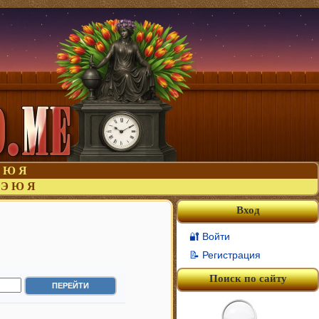
Ю
Я
Э
Ю
Я
Вход
🔐 Войти
📝 Регистрация
Поиск по сайту