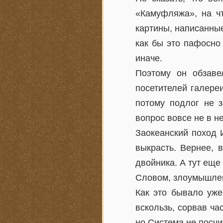
«Камуфляжа», на чт
картины, написанные
как бы это пафосно 
иначе.
Поэтому он обзаве
посетителей галере
потому подлог не з
вопрос вовсе не в н
Заокеанский поход 
выкрасть. Вернее, 
двойника. А тут ещ
Словом, злоумышлен
Как это бывало уже
вскользь, сорвав ча
но Система не посчи