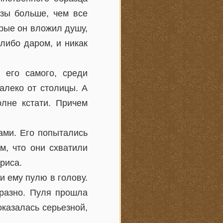
азы больше, чем все
орые он вложил душу,
 либо даром, и никак
 его самого, среди
алеко от столицы. А
олне кстати. Причем
ами. Его попытались
м, что они схватили
риса.
 ему пулю в голову.
бразно. Пуля прошла
оказалась серьезной,