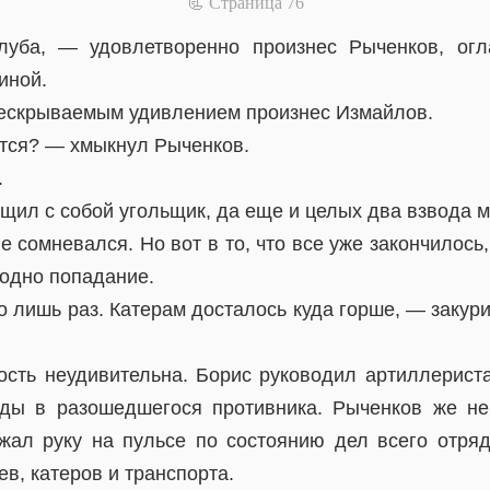
📃 Cтраница 76
олуба, — удовлетворенно произнес Рыченков, огл
иной.
 нескрываемым удивлением произнес Измайлов.
ится? — хмыкнул Рыченков.
.
ащил с собой угольщик, да еще и целых два взвода 
е сомневался. Но вот в то, что все уже закончилось,
 одно попадание.
 лишь раз. Катерам досталось куда горше, — закури
сть неудивительна. Борис руководил артиллериста
яды в разошедшегося противника. Рыченков же не
жал руку на пульсе по состоянию дел всего отряд
в, катеров и транспорта.