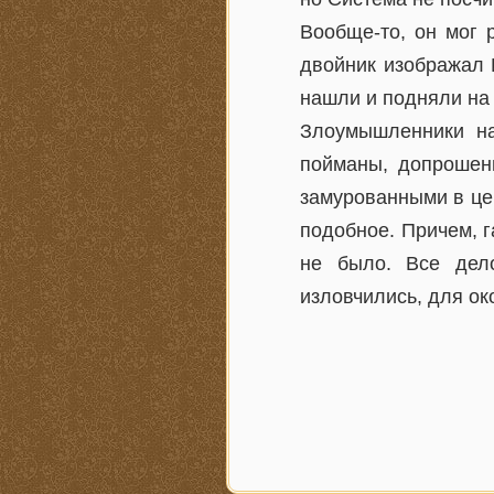
Вообще-то, он мог 
двойник изображал 
нашли и подняли на
Злоумышленники на
пойманы, допрошены
замурованными в цем
подобное. Причем, г
не было. Все дел
изловчились, для ок