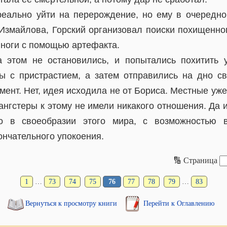
реально уйти на перерождение, но ему в очередно
Измайлова, Горский организовал поиски похищенного
 ноги с помощью артефакта.
 этом не остановились, и попытались похитить 
 с пристрастием, а затем отправились на дно с
ент. Нет, идея исходила не от Бориса. Местные уж
ангстеры к этому не имели никакого отношения. Да и
о в своеобразии этого мира, с возможностью в
ончательного упокоения.
🔢 Страница
1
…
73
74
75
76
77
78
79
…
83
Вернуться к просмотру книги
Перейти к Оглавлению