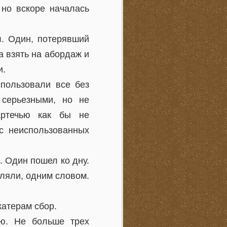
 но вскоре началась
л. Один, потерявший
а взять на абордаж и
и.
спользовали все без
 серьезными, но не
артечью как бы не
с неиспользованных
 Один пошел ко дну.
гуляли, одним словом.
атерам сбор.
ью. Не больше трех