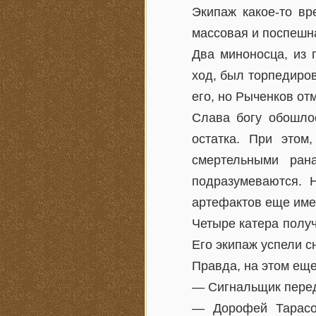
Экипаж какое-то вр
массовая и поспешн
Два миноносца, из 
ход, был торпедиров
его, но Рыченков отм
Слава богу обошлос
остатка. При этом
смертельными ран
подразумеваются. 
артефактов еще име
Четыре катера полу
Его экипаж успели сн
Правда, на этом еще
— Сигнальщик перед
— Дорофей Тарасов