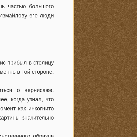
шь частью большого
 Измайлову его люди
рис прибыл в столицу
менно в той стороне,
ться о вернисаже.
е, когда узнал, что
омент как инкогнито
картины значительно
инственного образца