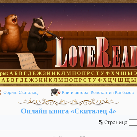
оры:
А
Б
В
Г
Д
Е
Ж
З
И
Й
К
Л
М
Н
О
П
Р
С
Т
У
Ф
Х
Ч
Ш
Ы
Э
:
А
Б
В
Г
Д
Е
Ж
З
И
Й
К
Л
М
Н
О
П
Р
С
Т
У
Ф
Х
Ц
Ч
Ш
Щ
Ы
Серия: Скиталец
Книги автора: Константин Калбазов
Онлайн книга «Скиталец 4»
🔢 Страница