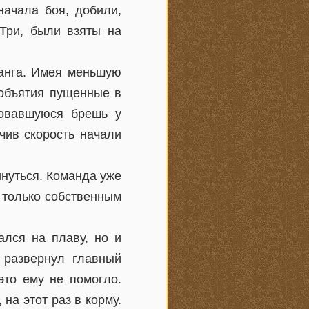
начала боя, добили,
 Три, были взяты на
ранга. Имея меньшую
 объятия пущенные в
зовавшуюся брешь у
чив скорость начали
инуться. Команда уже
я только собственным
ался на плаву, но и
, развернул главный
это ему не помогло.
на этот раз в корму.