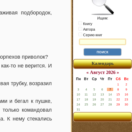
аживая подбородок,
Ищем:
Книгу
Автора
Серию книг
морпехов приволок?
Календарь
 как-то не верится. И
« Август 2026 »
Пн
Вт
Ср
Чт
Пт
Сб
Вс
вая трубку, возразил
1
2
3
4
5
6
7
8
9
10
11
12
13
14
15
16
17
18
19
20
21
22
23
ми и бегал к пушке,
24
25
26
27
28
29
30
 только командовал
31
а. К нему стекались