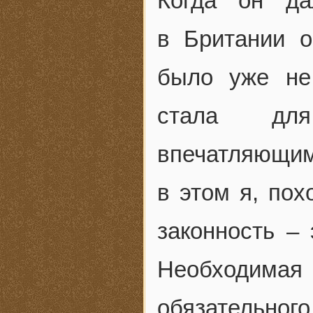
Когда он да
в Британии 
было уже не 
стала для 
впечатляющи
в этом я, пох
законность – 
Необходима
обязательно