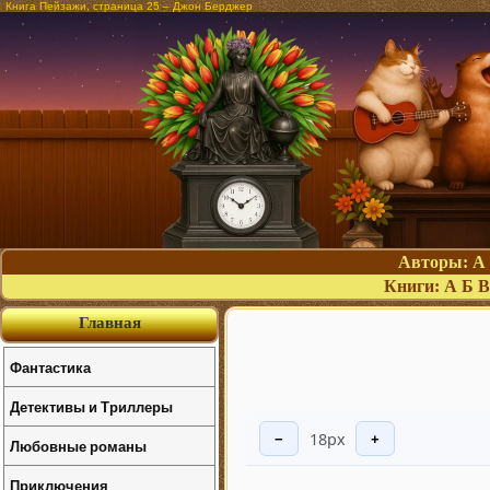
Книга Пейзажи, страница 25 – Джон Берджер
Авторы:
А
Книги:
А
Б
В
Главная
Фантастика
Детективы и Триллеры
18px
−
+
Любовные романы
Приключения