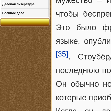
мужество – и
Деловая литература
чтобы беспре
Военное дело
Это было фр
языке, опубл
[35]
. Стоубё
последнюю пое
Он обычно но
которые приоб