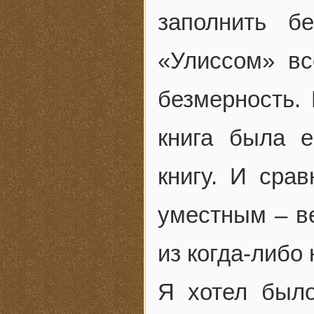
заполнить б
«Улиссом» вс
безмерность. 
книга была е
книгу. И сра
уместным – ве
из когда-либо
Я хотел было