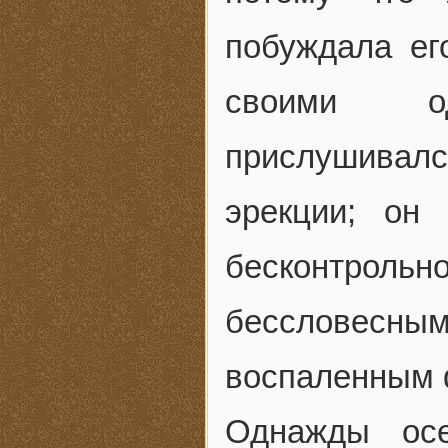
побуждала ег
своими о
прислушивалс
эрекции; он
бесконтрольно
бессловесны
воспаленным 
Однажды осе