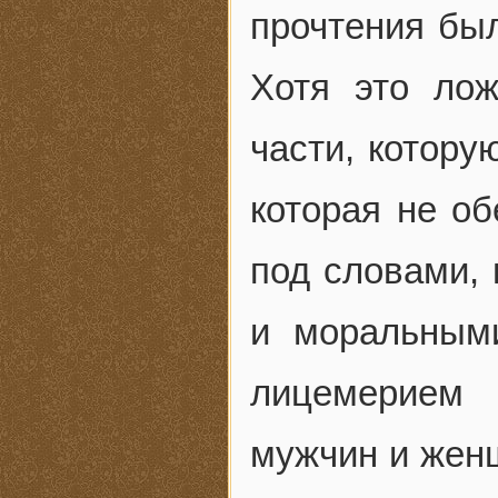
прочтения был
Хотя это ло
части, котору
которая не об
под словами, 
и моральным
лицемерием 
мужчин и женщ