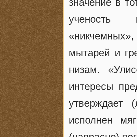
значение в то
ученость 
«никчемных», 
мытарей и гр
низам. «Ули
интересы пре
утверждает (
исполнен мяг
(напрасно) по