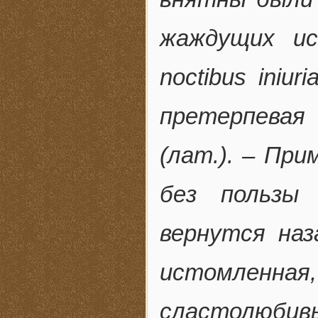
жаждущих ис
noctibus iniur
претерпева
(лат.)
. –
Прим
без пользы
вернутся наз
истомленна
сластолюбивы