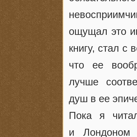
невосприимч
ощущал это ин
книгу, стал с
что ее вооб
лучше соотве
душ в ее эпич
Пока я чита
и Лондоном 