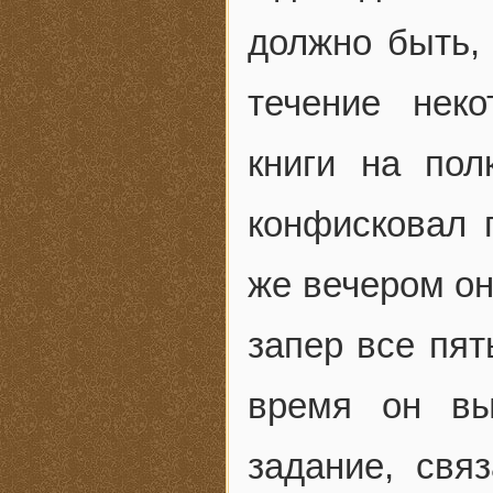
должно быть,
течение нек
книги на пол
конфисковал 
же вечером он
запер все пят
время он вы
задание, свя