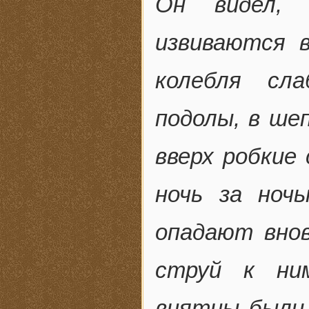
Он видел, 
извиваются 
колебля сла
подолы, в ше
вверх робкие
ночь за ноч
опадают внов
струй к ни
внятны были 