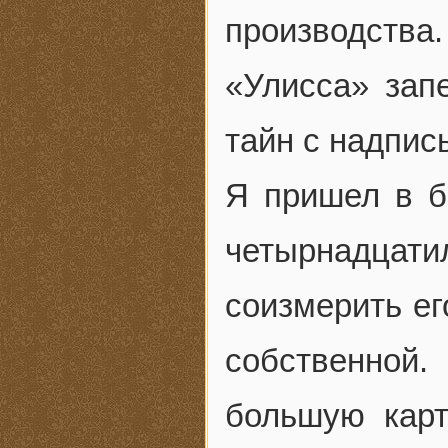
производства
«Улисса» зап
тайн с надпис
Я пришел в б
четырнадцат
соизмерить ег
собственной
большую карт