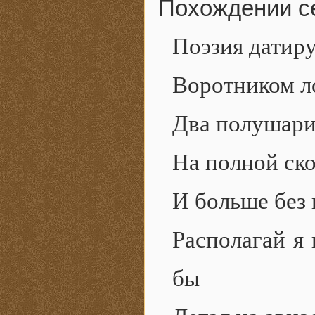
Похождении с
Поэзия датир
Воротником л
Два полушария
На полной ск
И больше без
Располагай я 
бы