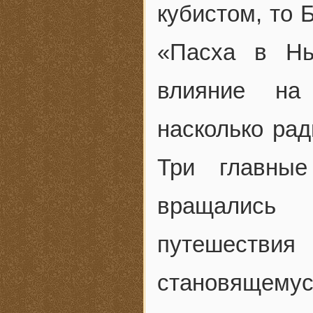
кубистом, то 
«Пасха в Нь
влияние на 
насколько рад
Три главны
вращались 
путешестви
становящему