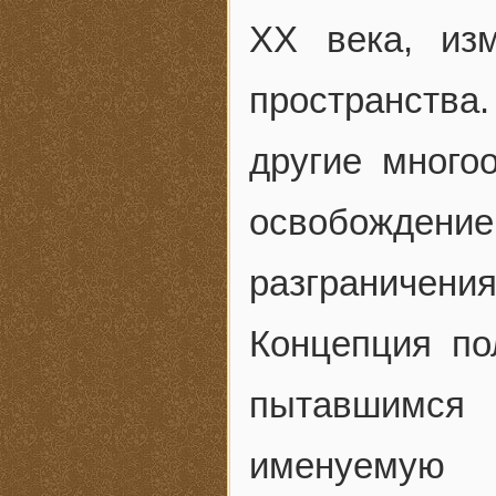
ХХ века, из
пространств
другие много
освобожден
разграничения
Концепция по
пытавшимся
именуемую 