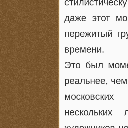
стилистическ
даже этот мо
пережитый гр
времени.
Это был моме
реальнее, че
московских
нескольких
художников не