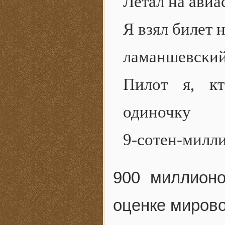
Летал на авиа
Я взял билет 
ламаншевский
Пилот я, кт
одиночку
9-сотен-милл
900 миллионо
оценке мирово