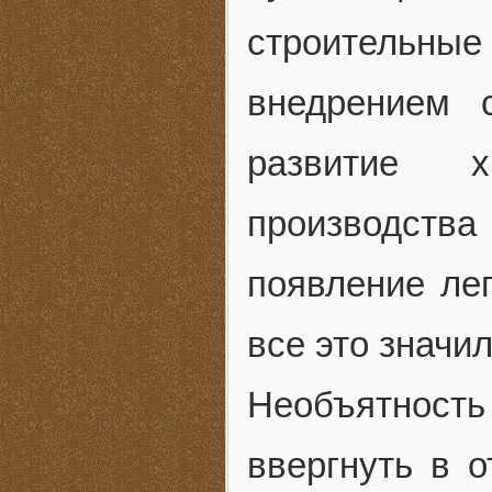
строительн
внедрением 
развитие х
производст
появление лег
все это значи
Необъятнос
ввергнуть в о