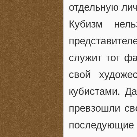
отдельную лич
Кубизм нель
представите
служит тот фа
свой художе
кубистами. Да
превзошли сво
последующие р