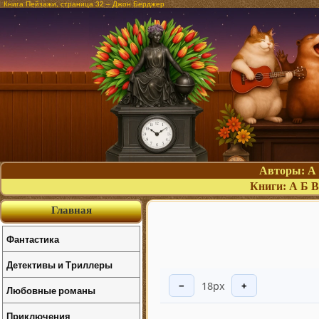
Книга Пейзажи, страница 32 – Джон Берджер
Авторы:
А
Книги:
А
Б
В
Главная
Фантастика
Детективы и Триллеры
18px
−
+
Любовные романы
Приключения