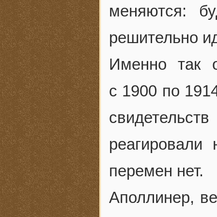
меняются: б
решительно ид
Именно так 
с 1900 по 191
свидетельст
реагировали 
перемен нет.
Аполлинер, в