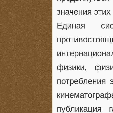
значения этих
Единая сис
противост
интернацион
физики, физ
потребления э
кинематограф
публикация 