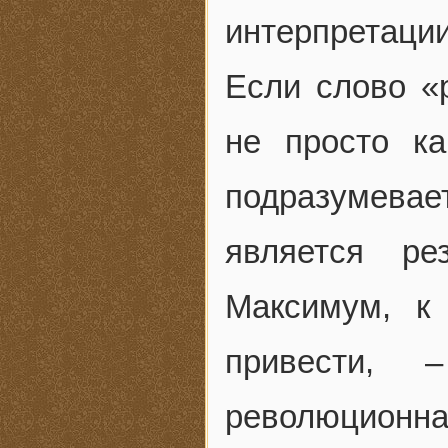
интерпретации
Если слово «
не просто ка
подразумева
является ре
Максимум, к
привести, 
революцион