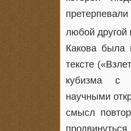
претерпевали 
любой другой 
Какова была 
тексте («Взле
кубизма с э
научными откр
смысл повтор
продвинутьс