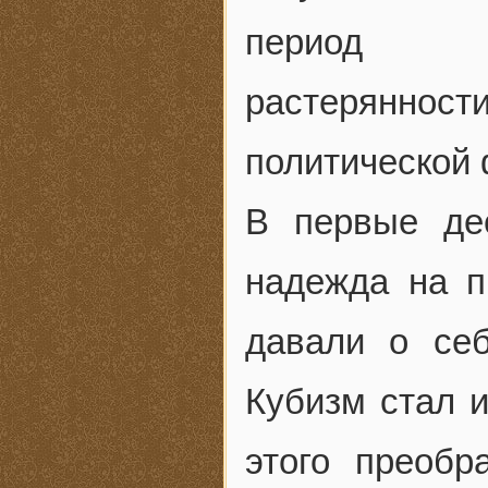
период ко
растерянно
политической 
В первые де
надежда на п
давали о се
Кубизм стал 
этого преобр