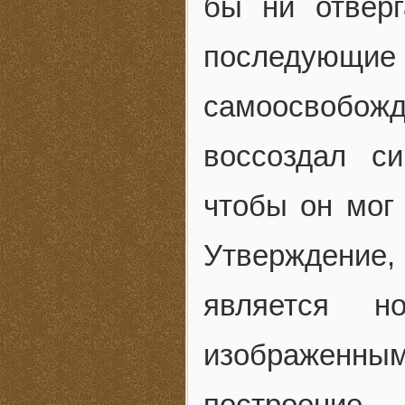
бы ни отверг
последующие
самоосвобо
воссоздал си
чтобы он мог
Утверждени
является н
изображенн
построение