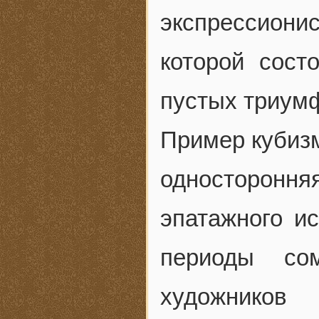
экспрессионис
которой сост
пустых триумф
Пример кубизм
односторон
эпатажного и
периоды со
художников 