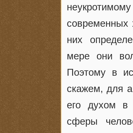
неукротимом
современных х
них определе
мере они во
Поэтому в ис
скажем, для а
его духом в
сферы челове