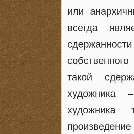
или анархич
всегда явл
сдержаннос
собственног
такой сдерж
художника 
художника 
произведение 