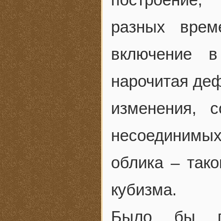
разных врем
включение в
нарочитая де
изменения, 
несоединимых
облика – так
кубизма.
Было бы гл