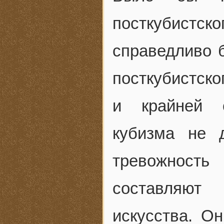
посткубист
справедливо б
посткубистско
и крайней с
кубизма не 
тревожност
составляют
искусства. О