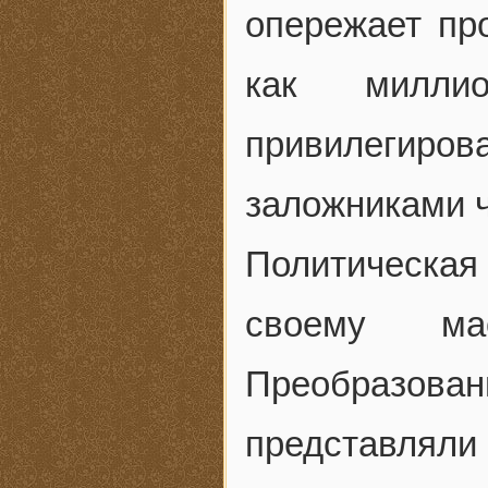
опережает про
как милли
привилегиро
заложниками ч
Политическа
своему мас
Преобразова
представлял