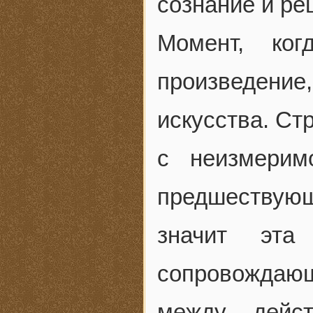
сознание и ре
Момент, ког
произведен
искусства. Ст
с неизмерим
предшествующ
значит эта
сопровождаю
между дейс