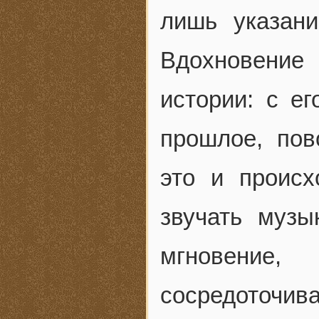
лишь указан
Вдохновение
истории: с 
прошлое, пов
это и происх
звучать музы
мгновени
сосредоточив