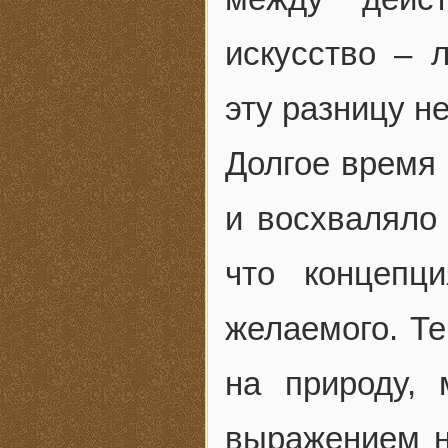
искусство – 
эту разницу н
Долгое время 
и восхваляло 
что концепц
желаемого. Те
на природу, 
выражением н