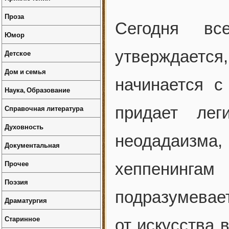
Проза
Сегодня вс
Юмор
утверждаетс
Детское
Дом и семья
начинается 
Наука, Образование
Справочная литература
придает лег
Духовность
неодадаизма
Документальная
Прочее
хеппенинга
Поэзия
подразумевает
Драматургия
Старинное
от искусства 