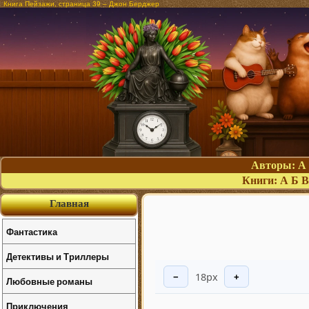
Книга Пейзажи, страница 39 – Джон Берджер
Авторы:
А
Книги:
А
Б
В
Главная
Фантастика
Детективы и Триллеры
18px
−
+
Любовные романы
Приключения