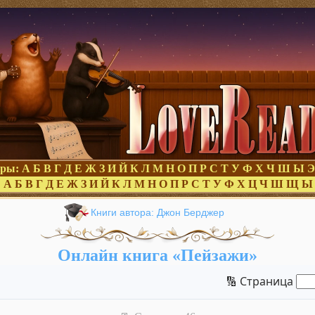
оры:
А
Б
В
Г
Д
Е
Ж
З
И
Й
К
Л
М
Н
О
П
Р
С
Т
У
Ф
Х
Ч
Ш
Ы
Э
:
А
Б
В
Г
Д
Е
Ж
З
И
Й
К
Л
М
Н
О
П
Р
С
Т
У
Ф
Х
Ц
Ч
Ш
Щ
Ы
Книги автора: Джон Берджер
Онлайн книга «Пейзажи»
🔢 Страница