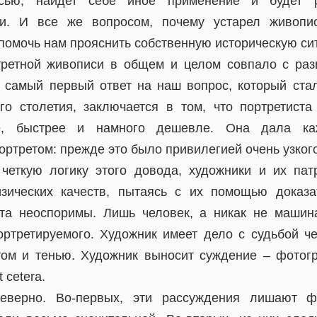
исью, найдет себе иное применение и будет р
и. И все же вопросом, почему устарел живопис
 помочь нам прояснить собственную историческую си
третной живописи в общем и целом совпало с раз
о самый первый ответ на наш вопрос, который ста
го столетия, заключается в том, что портретист
е, быстрее и намного дешевле. Она дала ка
ортретом: прежде это было привилегией очень узкого
 четкую логику этого довода, художники и их па
зических качеств, пытаясь с их помощью доказа
та неоспоримы. Лишь человек, а никак не машин
ортретируемого. Художник имеет дело с судьбой ч
том и тенью. Художник выносит суждение – фото
 cetera.
еверно. Во-первых, эти рассуждения лишают ф