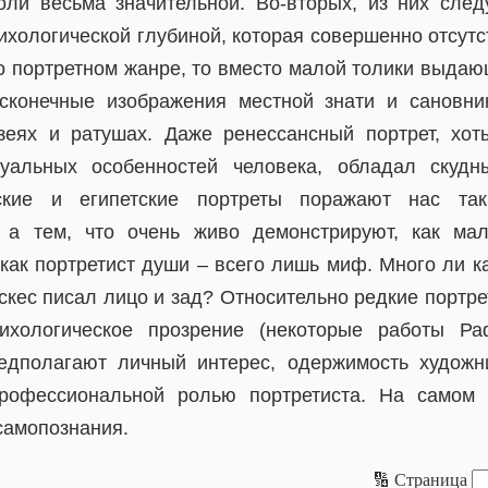
оли весьма значительной. Во-вторых, из них след
ихологической глубиной, которая совершенно отсутс
 о портретном жанре, то вместо малой толики выда
есконечные изображения местной знати и сановни
зеях и ратушах. Даже ренессансный портрет, хот
уальных особенностей человека, обладал скудн
ские и египетские портреты поражают нас та
, а тем, что очень живо демонстрируют, как ма
 как портретист души – всего лишь миф. Много ли к
скес писал лицо и зад? Относительно редкие портре
ихологическое прозрение (некоторые работы Ра
едполагают личный интерес, одержимость художн
рофессиональной ролью портретиста. На самом
самопознания.
🔢 Страница