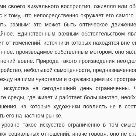
ами своего визуального восприятия, оживляя или об
 к тому, что непосредственно окружает его самого
ть разным: это может быть оптическое движение
йное. Единственным важным обстоятельством явл
т от изменений, источники которых находятся вне е
янное, производимое собственным мотором, оно явл
нений вовне. Природа такого произведения неотд
стройство, небольшой самоценности, предназначенно
 между нашими чувствами и окружающими их простра
о искусства на сегодняшний день ограниченны. 
те среды, где живет и работает большинство, необ
шения, на которые художники повлиять не в сос
ь его на частном рынке.
уровне такое искусство ограниченно в том смыс
ку социальных отношений: иначе говоря, оно не сп