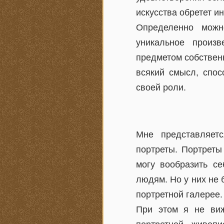
искусства обретет и
Определенно можн
уникальное произ
предметом собственн
всякий смысл, спос
своей роли.
Мне представляет
портреты. Портреты
могу вообразить с
людям. Но у них не
портретной галерее.
При этом я не виж