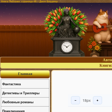
Книга Пейзажи, страница 46 – Джон Берджер
Авт
Книги
Главная
Фантастика
Детективы и Триллеры
18px
−
+
Любовные романы
Приключения