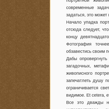
портретной живоп
современные задач
задаться, это может
Начало упадка пор
отсюда следует, чт
концу девятнадцато
Фотография точне
обзавестись своим п
Дабы опровергнуть
загадочных, метафи
живописного портре
запечатлеть душу п
ограничивается све
видимое. Et cetera, et
Все это дважды н