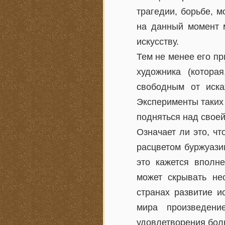
трагедии, борьбе, 
на данный момент м
искусству.
Тем не менее его пр
художника (котора
свободным от иска
Эксперименты таких
подняться над своей
Означает ли это, чт
расцветом буржуазии
это кажется вполн
может скрывать не
странах развитие и
мира произведени
удовлетворения боль