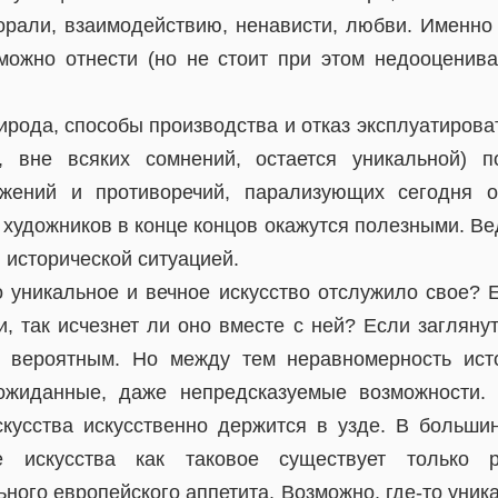
морали, взаимодействию, ненависти, любви. Именно 
ожно отнести (но не стоит при этом недооценива
ирода, способы производства и отказ эксплуатиров
я, вне всяких сомнений, остается уникальной) 
жений и противоречий, парализующих сегодня ос
 художников в конце концов окажутся полезными. Ве
 исторической ситуацией.
о уникальное и вечное искусство отслужило свое? 
, так исчезнет ли оно вместе с ней? Если загляну
е вероятным. Но между тем неравномерность исто
ожиданные, даже непредсказуемые возможности. 
скусства искусственно держится в узде. В большин
е искусства как таковое существует только 
ного европейского аппетита. Возможно, где-то уни