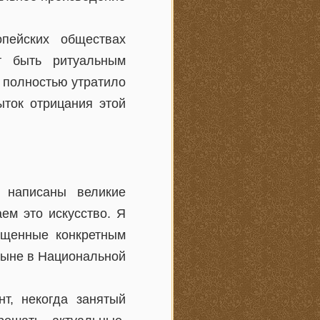
пейских обществах
т быть ритуальным
е полностью утратило
ыток отрицания этой
 написаны великие
ем это искусство. Я
ященные конкретным
ныне в Национальной
т, некогда занятый