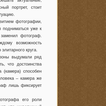
ешать актуальные,
ный портрет, стоит
туацию.
витием фотографии,
л подниматься уже к
а заменил фотограф.
ждому возможность
 элитарного круга.
троны выдумали ряд
ть, что достоинства
а (камера) способен
еловека – камера же
граф лишь фиксирует
отографа его роли