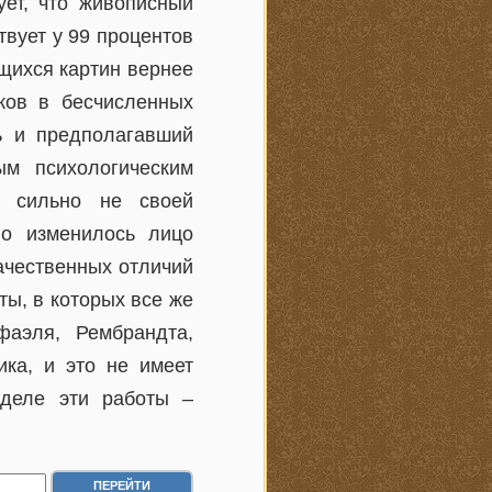
ует, что живописный
твует у 99 процентов
ющихся картин вернее
ков в бесчисленных
ь и предполагавший
ым психологическим
к сильно не своей
ло изменилось лицо
ачественных отличий
ты, в которых все же
фаэля, Рембрандта,
ика, и это не имеет
 деле эти работы –