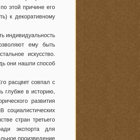
по этой причине его
ть) к декоративному
ать индивидуальность
позволяют ему быть
тальное искусство.
дь они нашли способ
Его расцвет совпал с
ть глубже в историю,
рического развития
В социалистических
стве стран третьего
ради экспорта для
кальное произведение