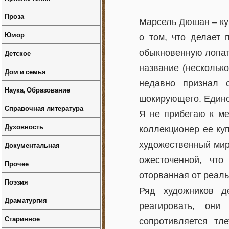
Проза
Марсель Дюшан – ку
Юмор
о том, что делает 
обыкновенную лопату
Детское
название (нескольк
Дом и семья
недавно признал с
Наука, Образование
шокирующего. Единс
Справочная литература
Я не прибегаю к ме
Духовность
коллекционер ее куп
художественный мир 
Документальная
ожесточенной, что
Прочее
оторванная от реаль
Поэзия
Ряд художников д
Драматургия
реагировать, они
Старинное
сопротивляется тл