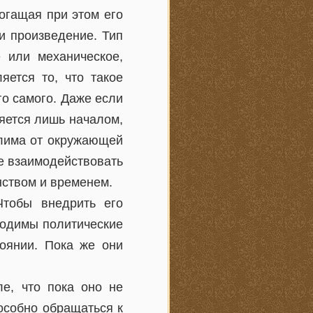
огащая при этом его
 и произведение. Тип
 или механическое,
яется то, что такое
го самого. Даже если
яется лишь началом,
елима от окружающей
е взаимодействовать
нством и временем.
Чтобы внедрить его
ходимы политические
тоянии. Пока же они
ле, что пока оно не
особно обращаться к