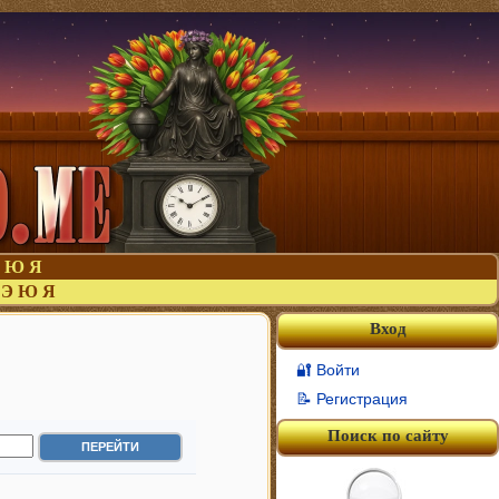
Ю
Я
Э
Ю
Я
Вход
🔐 Войти
📝 Регистрация
Поиск по сайту