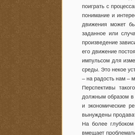
поиграть с процесс
понимание и интерес
движения может бы
заданное или случа
произведение зависи
его движение посто
импульсом для изме
среды. Это некое у
– на радость нам –
Перспективы таког
должным образом в 
и экономические ре
вынуждены продават
На более глубоком 
вмещает проблемати