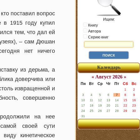
кто поставил вопрос
Ищем:
е в 1915 году купил
Книгу
ился тем, что дал ей
Автора
Серию книг
узеях), – сам Дюшан
сегодня нет ничего
Календарь
ставку из дерьма, а
« Август 2026 »
ублика доверчива или
Пн
Вт
Ср
Чт
Пт
Сб
Вс
 столь извращенной и
1
2
3
4
5
6
7
8
9
бность, совершенно
10
11
12
13
14
15
16
17
18
19
20
21
22
23
24
25
26
27
28
29
30
продолжили на нее
31
 самой своей сути
 виду кинетическое