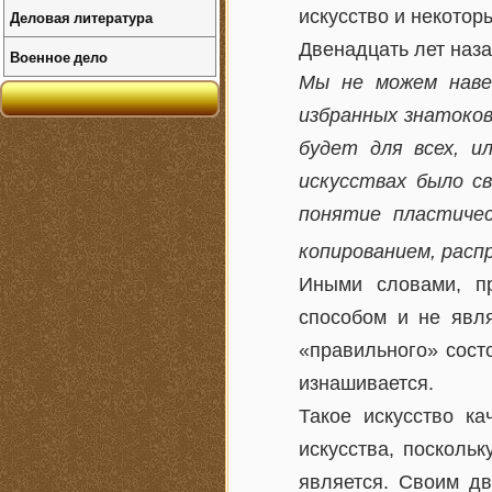
искусство и некотор
Деловая литература
Двенадцать лет наза
Военное дело
Мы не можем наве
избранных знатоко
будет для всех, и
искусствах было св
понятие пластичес
копированием, расп
Иными словами, п
способом и не явл
«правильного» сост
изнашивается.
Такое искусство к
искусства, поскольк
является. Своим дв