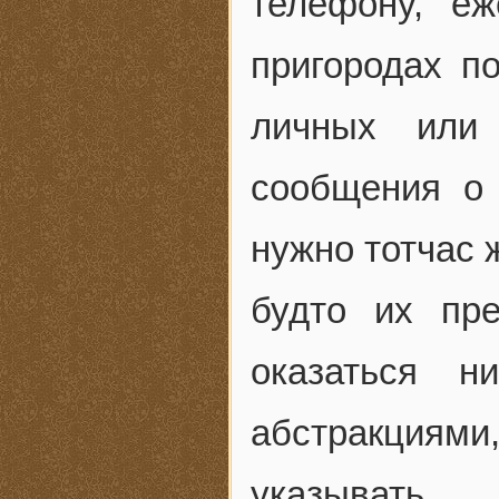
телефону, е
пригородах п
личных или 
сообщения о
нужно тотчас 
будто их пр
оказаться н
абстракциям
указыват