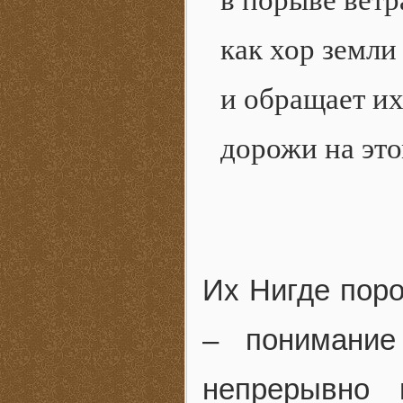
в порыве ветр
как хор земли
и обращает их
дорожи на это
Их Нигде пор
– понимание
непрерывно 