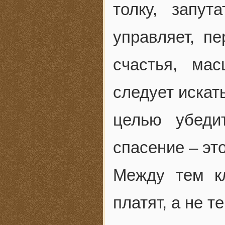
толку, запут
управляет, п
счастья, ма
следует искат
целью убеди
спасение – эт
Между тем к
платят, а не т