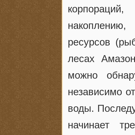
корпораций
накоплению,
ресурсов (ры
лесах Амазон
можно обнар
независимо от
воды. Послед
начинает тре