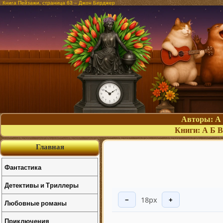
Книга Пейзажи, страница 63 – Джон Берджер
Авторы:
А
Книги:
А
Б
В
Главная
Фантастика
Детективы и Триллеры
18px
−
+
Любовные романы
Приключения