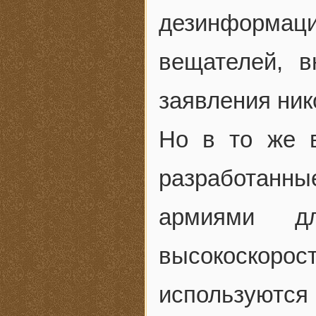
дезинформац
вещателей, 
заявления нико
Но в то же 
разработанн
армиями дл
высокоскоро
использую