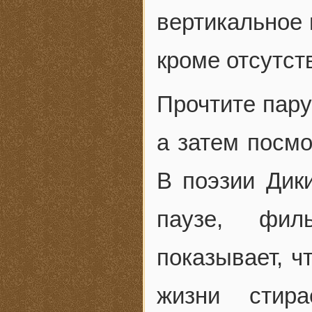
вертикальное 
кроме отсутст
Прочтите пару
а затем посм
В поэзии Дик
паузе, фил
показывает, ч
жизни стир