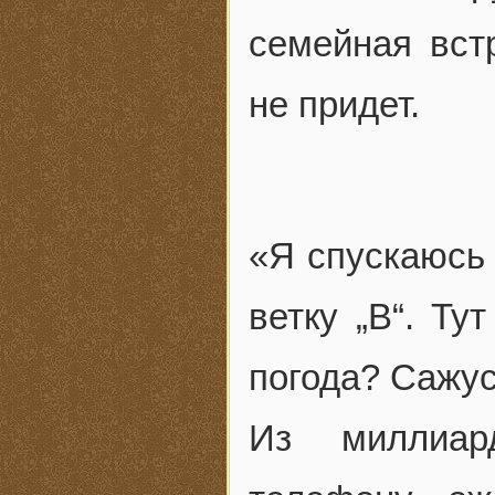
семейная вст
не придет.
«Я спускаюсь 
ветку „B“. Ту
погода? Сажус
Из миллиар