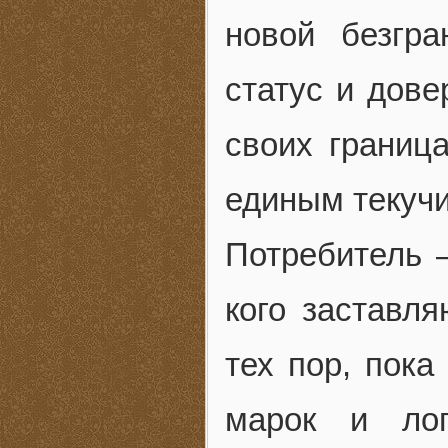
новой безгра
статус и дов
своих границ
единым текуч
Потребитель –
кого заставл
тех пор, пока
марок и лог