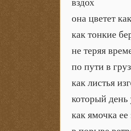
вздох
она цветет как
как тонкие бе
не теряя врем
по пути в гру
как листья из
который день 
как ямочка ее 