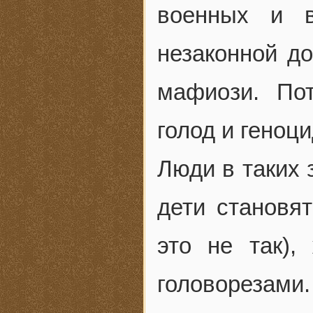
военных и в
незаконной д
мафиози. По
голод и геноци
Люди в таких 
дети становя
это не так)
головорезам