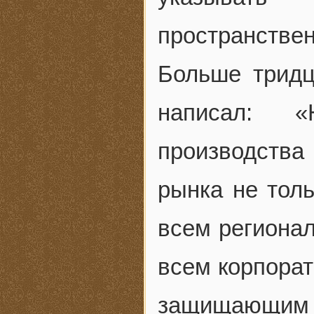
пространстве
Больше тридц
написал: «
производств
рынка не тол
всем региона
всем корпора
защищающим к