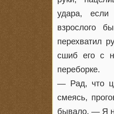
удара, если
взрослого б
перехватил р
сшиб его с н
переборке.
— Рад, что ц
смеясь, прого
бывало. — Я н