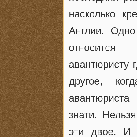
насколько кр
Англии. Одно
относится 
авантюристу г
другое, ког
авантюриста
знати. Нельз
эти двое. И