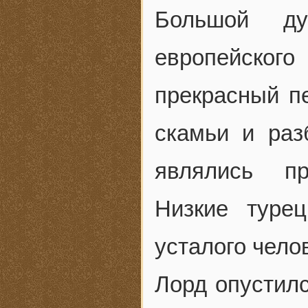
Большой ду
европейског
прекрасный п
скамьи и ра
являлись пр
Низкие туре
усталого чело
Лорд опустилс