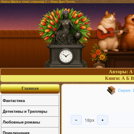
Книга Шелк и тени, страница 1 – Мэри Джо Патни
Авторы:
А
Книги:
А
Б
В
Главная
Серия: 
Фантастика
Детективы и Триллеры
18px
−
+
Любовные романы
Приключения