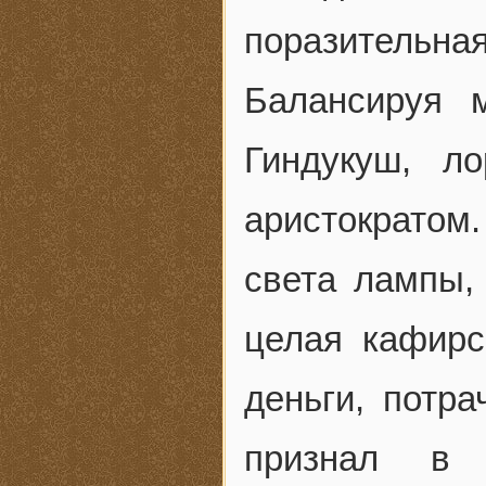
поразительная
Балансируя 
Гиндукуш, л
аристократом.
света лампы,
целая кафирс
деньги, потр
признал в 