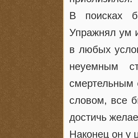
В поисках б
Упражнял ум и
в любых усло
неуемным с
смертельным 
словом, все б
достичь желае
Наконец он у 