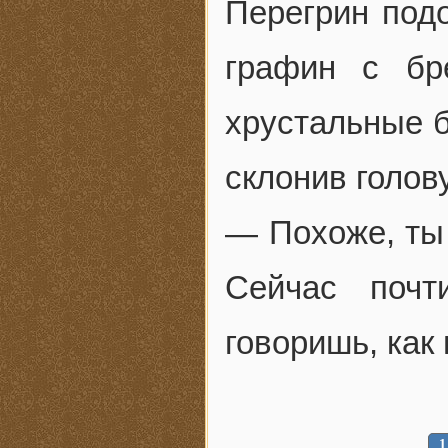
Перегрин под
графин с бр
хрустальные б
склонив голову
— Похоже, ты 
Сейчас почт
говоришь, как
1