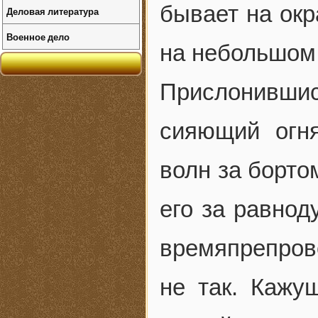
бывает на окр
Деловая литература
Военное дело
на небольшом 
Прислонившис
сияющий огн
волн за борто
его за равнод
времяпрепров
не так. Кажу