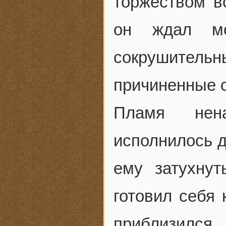
торжеством в
он ждал мо
сокрушительны
причиненные 
Пламя нен
исполнилось д
ему затухну
готовил себя 
приблизился.