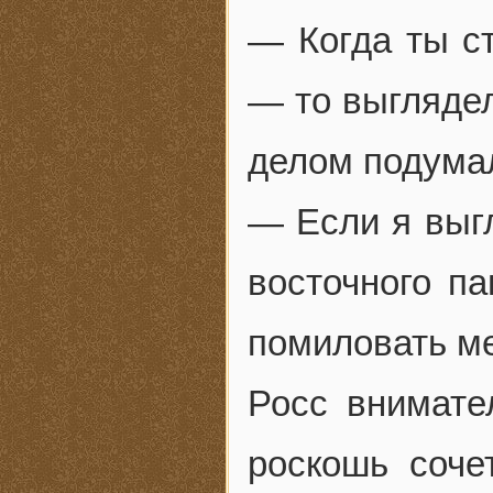
— Когда ты ст
— то выглядел
делом подумал
— Если я выгл
восточного па
помиловать ме
Росс внимате
роскошь соче