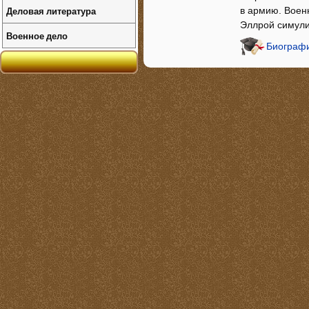
Деловая литература
в армию. Военн
Эллрой симули
Военное дело
Биографи