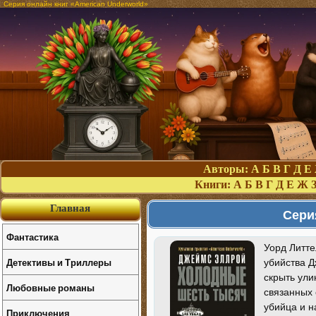
Серия онлайн книг «American Underworld»
Авторы:
А
Б
В
Г
Д
Е
Книги:
А
Б
В
Г
Д
Е
Ж
Главная
Серия
Фантастика
Уорд Литте
Детективы и Триллеры
убийства Д
скрыть ул
Любовные романы
связанных
убийца и н
Приключения