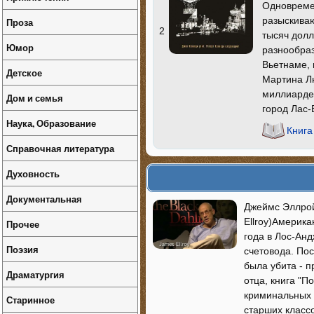
Одновремен
разыскиваю
Проза
2
тысяч долл
Юмор
разнообраз
Вьетнаме, 
Детское
Мартина Лю
миллиарде
Дом и семья
город Лас-
Наука, Образование
Книга
Справочная литература
Духовность
Документальная
Джеймс Эллрой 
Ellroy)Америк
Прочее
года в Лос-Ан
Поэзия
счетовода. Пос
была убита - 
Драматургия
отца, книга "П
криминальных 
Старинное
старших классо