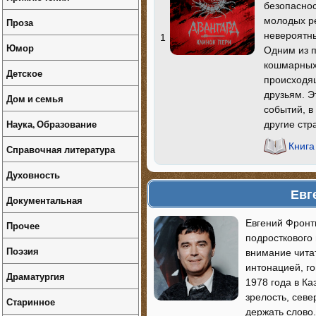
безопаснос
молодых р
Проза
невероятны
1
Юмор
Одним из п
кошмарных
Детское
происходя
друзьям. Э
Дом и семья
событий, 
Наука, Образование
другие стр
Книга
Справочная литература
Духовность
Евг
Документальная
Евгений Фронт
Прочее
подросткового 
Поэзия
внимание чита
интонацией, г
Драматургия
1978 года в Ка
зрелость, сев
Старинное
держать слово.