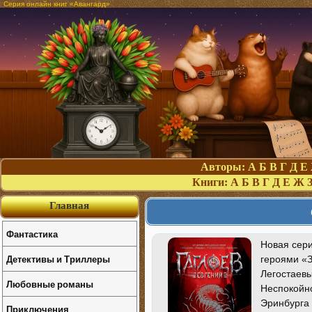
Серия онлайн книг «Авангард»
Авторы:
А
Б
В
Г
Д
Е
Книги:
А
Б
В
Г
Д
Е
Ж
Главная
Фантастика
Новая сери
Детективы и Триллеры
героями «
Легостаевы
Любовные романы
Неспокойно
Эринбурга 
Приключения