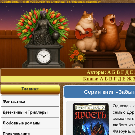
Серия онлайн книг «Забытые королевства: Год бешеных драконов»
Авторы:
А
Б
В
Г
Д
Е
Книги:
А
Б
В
Г
Д
Е
Ж
Главная
Серия книг «Забы
Фантастика
Однажды к
Детективы и Триллеры
семью Дорн
смыслом ег
Любовные романы
любого из 
Фаэруна, к
Приключения