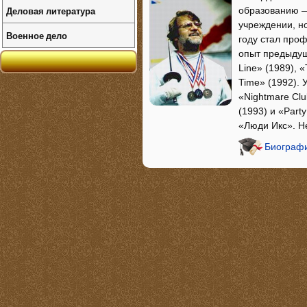
Деловая литература
образованию —
учреждении, но
Военное дело
году стал про
опыт предыдущ
Line» (1989), 
Time» (1992). 
«Nightmare Cl
(1993) и «Party
«Люди Икс». Н
Биографи