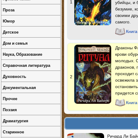
1
убийцы, и 
безумие, к
Проза
своими дру
Юмор
самого.
Детское
Книга
Дом и семья
Драконы Ф
Наука, Образование
крови обур
молодых. С
Справочная литература
драконов, 
проходит с
Духовность
2
освежила з
остановить,
Документальная
придется 
Прочее
Книга
Поэзия
Драматургия
Старинное
Ричард Ли Бай