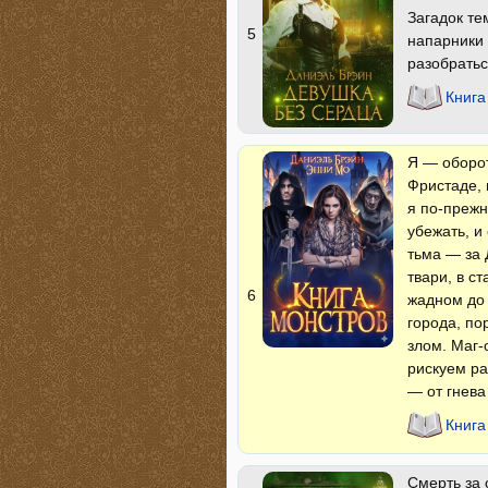
Загадок те
5
напарники 
разобратьс
Книга
Я — оборот
Фристаде, 
я по-прежн
убежать, и
тьма — за 
твари, в с
6
жадном до 
города, по
злом. Маг-
рискуем ра
— от гнева
Книга
Смерть за 