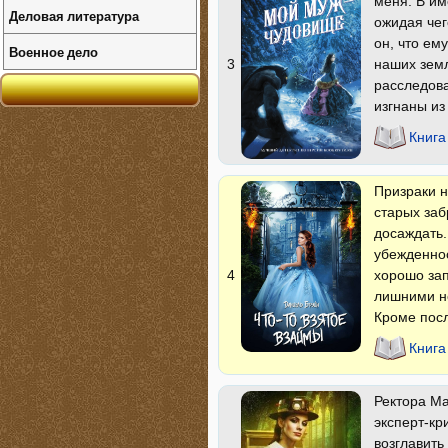
меня. В им
Деловая литература
ожидая чег
он, что ем
Военное дело
наших земл
3
расследова
изгнаны из
Книга
Призраки н
старых заб
досаждать.
убежденнос
хорошо зап
4
лишними не
Кроме пос
Книга
Ректора Ма
эксперт-кр
возглавить