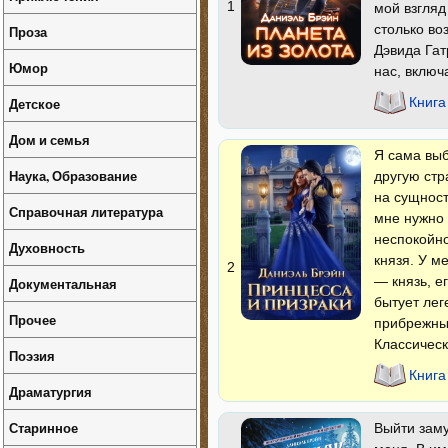
1
мой взгляд
столько во
Проза
Дэвида Гат
Юмор
нас, включ
Детское
Книга
Дом и семья
Я сама выб
Наука, Образование
другую стр
на сущност
Справочная литература
мне нужно 
неспокойн
Духовность
князя. У м
2
— князь, е
Документальная
бытует лег
Прочее
прибрежных
Классическ
Поэзия
Книга
Драматургия
Старинное
Выйти заму