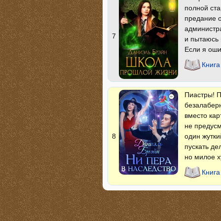
полной ст
предание о
администра
7
и пытаюсь 
Если я оши
Книга
Пиастры! П
безалаберн
вместо кар
не предусм
один жутки
8
пускать де
но милое 
Книга