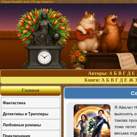
Серия онлайн книг «Я иду искать!»
Авторы:
А
Б
В
Г
Д
Е
Книги:
А
Б
В
Г
Д
Е
Ж
Главная
Се
Фантастика
Я Айелет Н
Детективы и Триллеры
выяснять о
такова про
Любовные романы
тоже летит
весьма под
Приключения