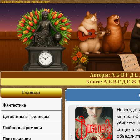
Серия онлайн книг «Визионер»
Авторы:
А
Б
В
Г
Д
Е
Книги:
А
Б
В
Г
Д
Е
Ж
Главная
Фантастика
Новогодняя
Детективы и Триллеры
мертвая С
убийство: 
Любовные романы
сыщик и бо
объединить
1
Приключения