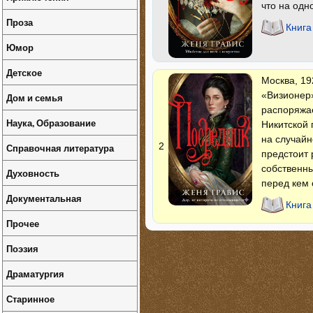
что на одн
Проза
Книга
Юмор
Детское
Москва, 19
«Визионер
Дом и семья
распоряжа
Наука, Образование
Никитской 
на случайн
2
Справочная литература
предстоит 
собственны
Духовность
перед кем
Документальная
Книга
Прочее
Поэзия
Драматургия
Старинное