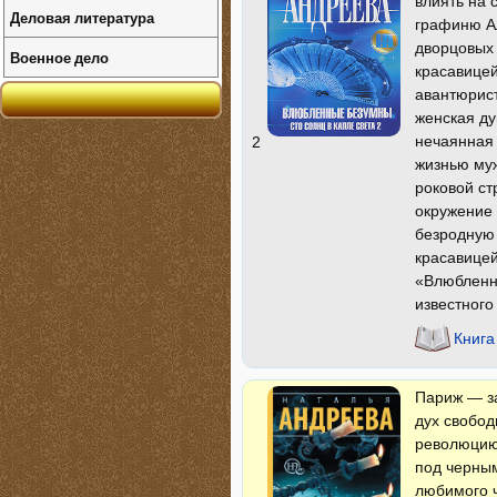
влиять на 
Деловая литература
графиню Ал
дворцовых 
Военное дело
красавицей
авантюрис
женская ду
нечаянная 
2
жизнью муж
роковой ст
окружение 
безродную 
красавицей
«Влюбленны
известного
Книг
Париж — за
дух свобод
революцию.
под черным
любимого ч