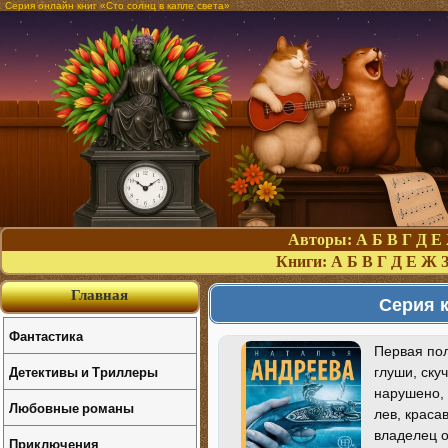
Серия онлайн книг «Сто солнц в капле света»
Авторы:
А
Б
В
Г
Д
Е
Книги:
А
Б
В
Г
Д
Е
Ж
Главная
Серия к
Фантастика
Первая пол
Детективы и Триллеры
глуши, ску
нарушено, 
Любовные романы
лев, краса
владелец о
Приключения