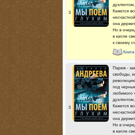
дуэлянтом,
Кажется вс
3
несчастной
она держит
Но в очере
в капле св
к своему с
Книга
Париж - за
свободы, к
революцию.
под черным
любимого ч
дуэлянтом,
Кажется вс
3
несчастной
она держит
Но в очере
в капле св