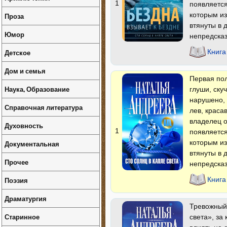
1
появляется
которым из
Проза
втянуты в
Юмор
непредсказ
Детское
Книга
Дом и семья
Первая пол
Наука, Образование
глуши, ску
нарушено, 
Справочная литература
лев, краса
владелец о
Духовность
1
появляется
которым из
Документальная
втянуты в
Прочее
непредск
Поэзия
Книга
Драматургия
Тревожный 
Старинное
света», за