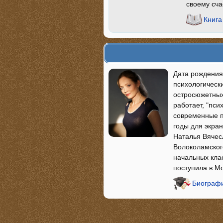
своему сча
Книга
Дата рождения
психологическ
остросюжетных
работает, "пси
современные п
годы для экра
Наталья Вячес
Волоколамского
начальных кла
поступила в М
Биографи