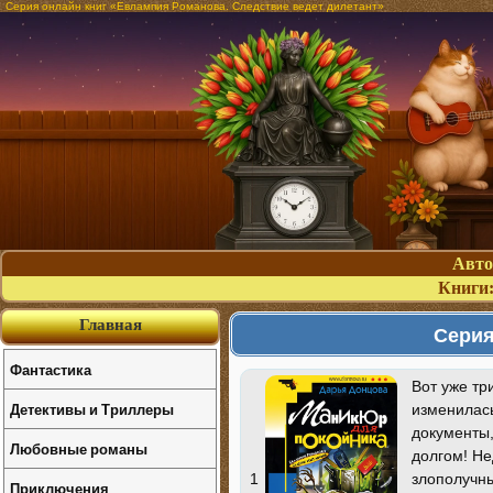
Серия онлайн книг «Евлампия Романова. Следствие ведет дилетант»
Авт
Книги
Главная
Серия
Фантастика
Вот уже тр
Детективы и Триллеры
изменилась
документы,
Любовные романы
долгом! Не
злополучны
1
Приключения