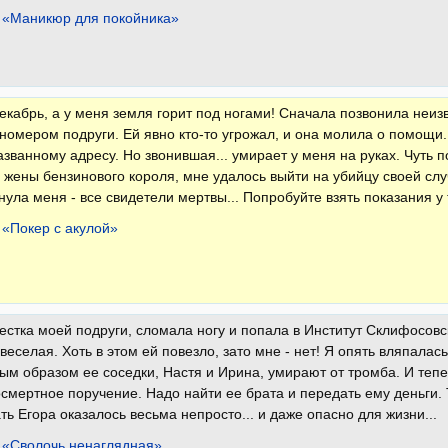
 «Маникюр для покойника»
екабрь, а у меня земля горит под ногами! Сначала позвонила неи
номером подруги. Ей явно кто-то угрожал, и она молила о помощи. 
азванному адресу. Но звонившая... умирает у меня на руках. Чуть 
жены бензинового короля, мне удалось выйти на убийцу своей сл
нула меня - все свидетели мертвы... Попробуйте взять показания у т
 «Покер с акулой»
естка моей подруги, сломала ногу и попала в Институт Склифосов
веселая. Хоть в этом ей повезло, зато мне - нет! Я опять вляпала
м образом ее соседки, Настя и Ирина, умирают от тромба. И теп
смертное поручение. Надо найти ее брата и передать ему деньги. 
ть Егора оказалось весьма непросто... и даже опасно для жизни...
 «Сволочь ненаглядная»