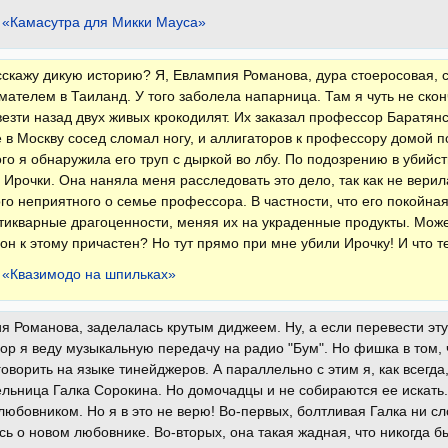
 «Камасутра для Микки Мауса»
сскажу дикую историю? Я, Евлампия Романова, дура стоеросовая, с
ателем в Таиланд. У того заболела напарница. Там я чуть не скон
езти назад двух живых крокодилят. Их заказал профессор Баратянс
 в Москву сосед сломал ногу, и аллигаторов к профессору домой п
го я обнаружила его труп с дыркой во лбу. По подозрению в убийс
Ирочки. Она наняла меня расследовать это дело, так как не верил
го неприятного о семье профессора. В частности, что его покойна
тикварные драгоценности, меняя их на украденные продукты. Может
 он к этому причастен? Но тут прямо при мне убили Ирочку! И что т
 «Квазимодо на шпильках»
я Романова, заделалась крутым диджеем. Ну, а если перевести эту 
ор я веду музыкальную передачу на радио "Бум". Но фишка в том,
говорить на языке тинейджеров. А параллельно с этим я, как всегд
льница Галка Сорокина. Но домочадцы и не собираются ее искать.
любовником. Но я в это не верю! Во-первых, болтливая Галка ни сл
ь о новом любовнике. Во-вторых, она такая жадная, что никогда б