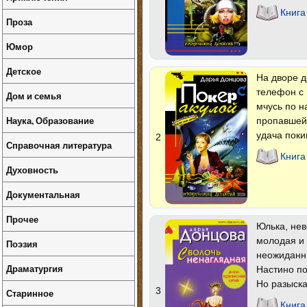
Книга
Проза
Юмор
Детское
На дворе д
телефон с 
Дом и семья
мчусь по н
Наука, Образование
пропавшей 
удача поки
2
Справочная литература
Книга
Духовность
Документальная
Прочее
Юлька, нев
молодая и 
Поэзия
неожиданны
Драматургия
Настино по
Но разыска
3
Старинное
Книга