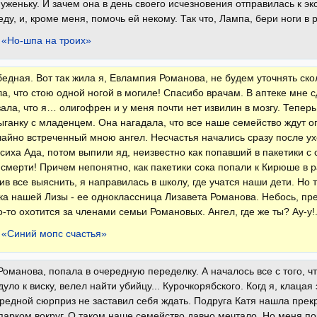
женьку. И зачем она в день своего исчезновения отправилась к эк
еду, и, кроме меня, помочь ей некому. Так что, Лампа, бери ноги в р
 «Но-шпа на троих»
бедная. Вот так жила я, Евлампия Романова, не будем уточнять скол
а, что стою одной ногой в могиле! Спасибо врачам. В аптеке мне 
зала, что я… олигофрен и у меня почти нет извилин в мозгу. Теперь
ыганку с младенцем. Она нагадала, что все наше семейство ждут о
чайно встреченный мною ангел. Несчастья начались сразу после ух
сиха Ада, потом выпили яд, неизвестно как попавший в пакетики с
о смерти! Причем непонятно, как пакетики сока попали к Кирюше в р
ив все выяснить, я направилась в школу, где учатся наши дети. Но 
ка нашей Лизы - ее одноклассница Лизавета Романова. Небось, пр
о-то охотится за членами семьи Романовых. Ангел, где же ты? Ау-у!.
 «Синий мопс счастья»
оманова, попала в очередную переделку. А началось все с того, чт
дуло к виску, велел найти убийцу... Курочкорябского. Когд я, клацая
редной сюрприз не заставил себя ждать. Подруга Катя нашла прек
арком вокруг. О таком наше семейство давно мечтало. Но меня пов