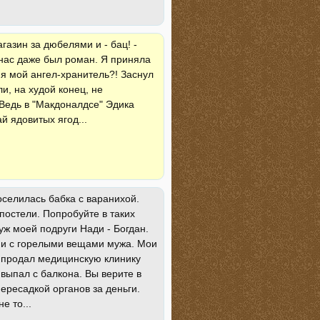
газин за дюбелями и - бац! -
 нас даже был роман. Я приняла
мя мой ангел-хранитель?! Заснул
и, на худой конец, не
Beдь в "Макдоналдсе" Эдика
й ядовитых ягод...
оселилась бабка с варанихой.
постели. Попробуйте в таких
уж моей подруги Нади - Богдан.
ами с горелыми вещами мужа. Мои
ю продал медицинскую клинику
 выпал с балкона. Вы верите в
ересадкой органов за деньги.
е то...