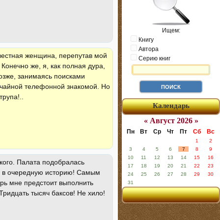
Ищем:
Книгу
Автора
звестная женщина, перепутав мой
Серию книг
Конечно же, я, как полная дура,
позже, занимаясь поисками
учайной телефонной знакомой. Но
рупа!..
Календарь
« Август 2026 »
Пн
Вт
Ср
Чт
Пт
Сб
Вс
1
2
3
4
5
6
7
8
9
10
11
12
13
14
15
16
ского. Палата подобралась
17
18
19
20
21
22
23
сь в очередную историю! Самым
24
25
26
27
28
29
30
ерь мне предстоит выполнить
31
Тридцать тысяч баксов! Не хило!