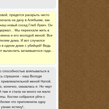
овой, придется раскрыть чисто
еехала на дачу в Алябьеве, как
я наш новый сосед Глеб Лукич. Он
держал... Мы переехали жить в
зяина и его молодой женой. Все
телям дома. И вот случился
ы в одном доме с убийцей! Ведь
ит вычислить затаившегося гада...
аю способностью вляпываться в
ось страшное - наш Володя
о привлекательной женой Натой,
, конечно, оказалась я. Но черт
А там я стала ни много ни мало
лпы. Костин собрался уйти с
 более что припомнила одну
 узнаю истину!..