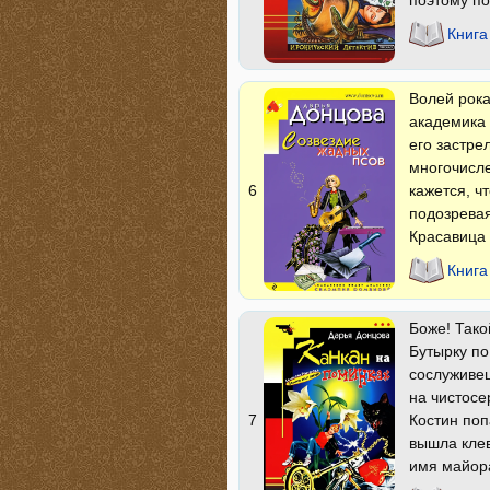
Книга
Волей рока
академика 
его застре
многочисле
кажется, чт
6
подозревая
Красавица 
Книга
Боже! Тако
Бутырку по
сослуживец
на чистосе
Костин поп
7
вышла клев
имя майора