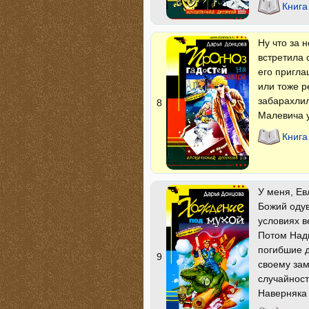
Книга
Ну что за 
встретила 
его пригла
или тоже р
забарахлил
8
Малевича у
Книга
У меня, Ев
Божий одув
условиях в
Потом Надю
погибшие д
9
своему зам
случайност
Наверняка 