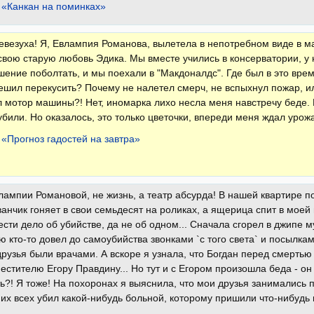
 «Канкан на поминках»
невезуха! Я, Евлампия Романова, вылетела в непотребном виде в ма
свою старую любовь Эдика. Мы вместе учились в консерватории, у
шение поболтать, и мы поехали в "Макдоналдс". Где был в это вре
ешил перекусить? Почему не налетел смерч, не вспыхнул пожар, ил
 мотор машины?! Нет, иномарка лихо несла меня навстречу беде. 
били. Но оказалось, это только цветочки, впереди меня ждал урожа
 «Прогноз гадостей на завтра»
лампии Романовой, не жизнь, а театр абсурда! В нашей квартире п
анчик гоняет в свои семьдесят на роликах, а ящерица спит в моей 
ести дело об убийстве, да не об одном... Сначала сгорел в джипе м
 кто-то довел до самоубийства звонками `с того света` и посылк
рузья были врачами. А вскоре я узнала, что Богдан перед смерть
естителю Егору Правдину... Но тут и с Егором произошла беда - он
ь?! Я тоже! На похоронах я выяснила, что мои друзья занимались п
их всех убил какой-нибудь больной, которому пришили что-нибудь н