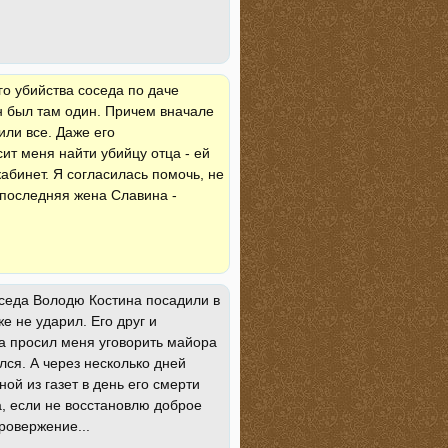
го убийства соседа по даче
н был там один. Причем вначале
или все. Даже его
ит меня найти убийцу отца - ей
 кабинет. Я согласилась помочь, не
и последняя жена Славина -
оседа Володю Костина посадили в
 не ударил. Его друг и
а просил меня уговорить майора
лся. А через несколько дней
ой из газет в день его смерти
, если не восстановлю доброе
ровержение...