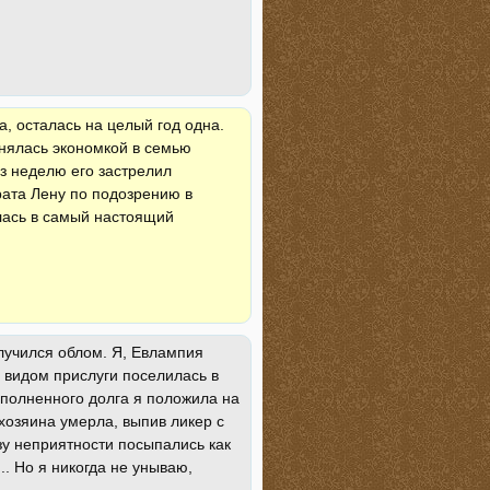
, осталась на целый год одна.
анялась экономкой в семью
з неделю его застрелил
рата Лену по подозрению в
илась в самый настоящий
 случился облом. Я, Евлампия
 видом прислуги поселилась в
ыполненного долга я положила на
хозяина умерла, выпив ликер с
азу неприятности посыпались как
.. Но я никогда не унываю,