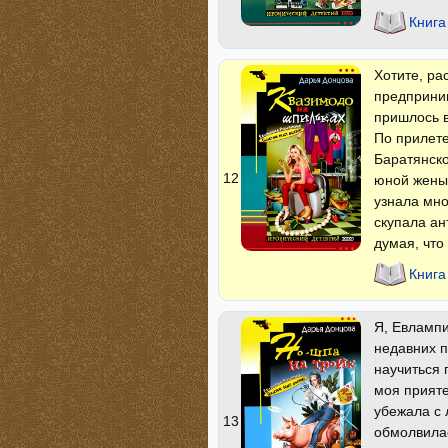
Книга
Хотите, ра
предприним
пришлось в
По прилете
Баратянско
12
юной жены 
узнала мно
скупала ан
думая, что
Книга
Я, Евлампи
недавних п
научиться 
моя прияте
убежала с 
13
обмолвилас