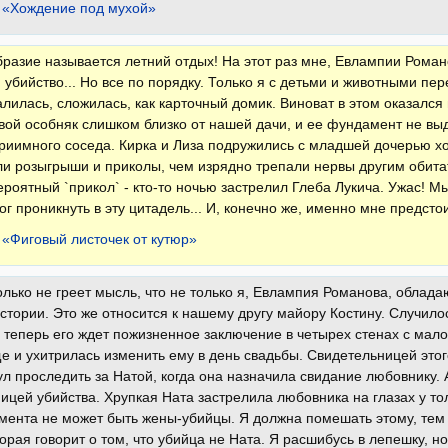
 «Хождение под мухой»
бразие называется летний отдых! На этот раз мне, Евлампии Роман
 убийство... Но все по порядку. Только я с детьми и животными пер
валилась, сложилась, как карточный домик. Виноват в этом оказалс
вой особняк слишком близко от нашей дачи, и ее фундамент не вы
риимного соседа. Кирка и Лиза подружились с младшей дочерью хо
и розыгрыши и приколы, чем изрядно трепали нервы другим обита
роятный `прикол` - кто-то ночью застрелил Глеба Лукича. Ужас! М
ог проникнуть в эту цитадель... И, конечно же, именно мне предсто
 «Фиговый листочек от кутюр»
лько не греет мысль, что не только я, Евлампия Романова, облад
стории. Это же относится к нашему другу майору Костину. Случил
 теперь его ждет пожизненное заключение в четырех стенах с мал
е и ухитрилась изменить ему в день свадьбы. Свидетельницей этого
л проследить за Натой, когда она назначила свидание любовнику. 
ицей убийства. Хрупкая Ната застрелила любовника на глазах у то
 мента не может быть жены-убийцы. Я должна помешать этому, тем
торая говорит о том, что убийца не Ната. Я расшибусь в лепешку, но