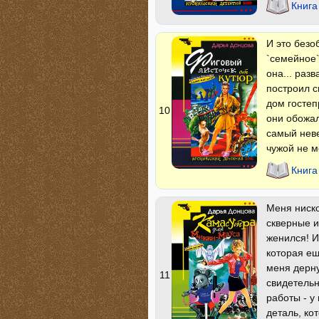
Книга
И это безо
`семейное`
она... раз
построил с
дом гостеп
10
они обожал
самый неве
чужой не м
Книга
Меня ниско
скверные и
женился! И
которая ещ
меня дерну
11
свидетельн
работы - у
деталь, ко