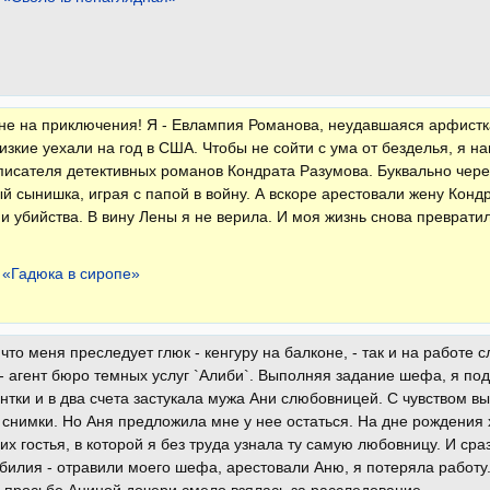
не на приключения! Я - Евлампия Романова, неудавшаяся арфистка
изкие уехали на год в США. Чтобы не сойти с ума от безделья, я н
писателя детективных романов Кондрата Разумова. Буквально чере
й сынишка, играя с папой в войну. А вскоре арестовали жену Конд
и убийства. В вину Лены я не верила. И моя жизнь снова преврат
 «Гадюка в сиропе»
 что меня преследует глюк - кенгуру на балконе, - так и на работе
- агент бюро темных услуг `Алиби`. Выполняя задание шефа, я под
нтки и в два счета застукала мужа Ани слюбовницей. С чувством в
снимки. Но Аня предложила мне у нее остаться. На дне рождения 
их гостья, в которой я без труда узнала ту самую любовницу. И ср
обилия - отравили моего шефа, арестовали Аню, я потеряла работу.
 просьбе Аниной дочери смело взялась за расследование...