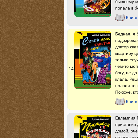
бывшему му
попала в б
Книга
Бедная, я 
подозревал
доктор ска
квартиру ц
только слу
чем-то моп
14
богу, не д
клала. Реш
полная тез
Похоже, кт
Книга
Евлампия Р
приставив 
домой, оче
огромным п