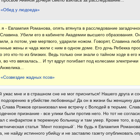
 «Обед у людоеда»
 я - Евлампия Романова, опять втянута в расследование загадочно
Славина. Убили его в кабинете Академии высшего образования. О
лили, а потом, уже мертвого, ударили ножом. Говорят, Славина люб
нные жены и чада жили с ним в одном доме. Его дочь Ребекка прос
о это кто-то из близких. Ведь только они знали о тайном ходе в его
, во что ввязалась... И тут вдруг погибает под колесами электричк
Анжелика...
 «Созвездие жадных псов»
й ужас мне и в страшном сне не мог присниться! Нашего друга и с
 подозрению в убийстве любовницы! Да он в жизни бы женщину даже
 Слава Рожков организовал мне встречу с Володей в тюрьме. Слав
рдечное признание - все улики были против него. Но тот не согласи
ал с инфарктом в тюремную больницу и там умер. Кроме того, в одн
етническая статья `Мент позорный`. Не будь я Евлампия Романова
, не найду истинного убийцу и не заставлю газету опубликовать оп