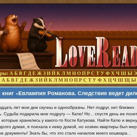
оры:
А
Б
В
Г
Д
Е
Ж
З
И
Й
К
Л
М
Н
О
П
Р
С
Т
У
Ф
Х
Ч
Ш
Ы
Э
:
А
Б
В
Г
Д
Е
Ж
З
И
Й
К
Л
М
Н
О
П
Р
С
Т
У
Ф
Х
Ц
Ч
Ш
Щ
Ы
 книг «Евлампия Романова. Следствие ведет дил
идцать лет мои дни скучны и однообразны. Нет подруг, нет близких.
. Судьба подарила мне подругу — Катю! Но... спустя день ее похи
 которые хранились у какого-то Кости Катукова. Найти Катю и верн
долго думая, я поехала к нему домой, но хозяин квартиры был мерт
е документы! Знать бы, что это стало началом моего кошмара...