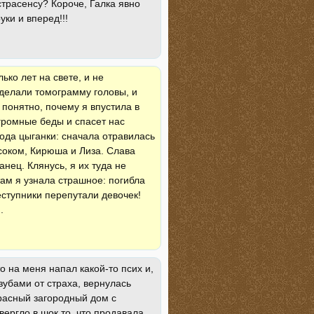
страсенсу? Короче, Галка явно
уки и вперед!!!
ько лет на свете, и не
сделали томограмму головы, и
 понятно, почему я впустила в
громные беды и спасет нас
ода цыганки: сначала отравилась
 соком, Кирюша и Лиза. Слава
анец. Клянусь, я их туда не
там я узнала страшное: погибла
еступники перепутали девочек!
.
о на меня напал какой-то псих и,
 зубами от страха, вернулась
расный загородный дом с
ергло в шок то, что продавала