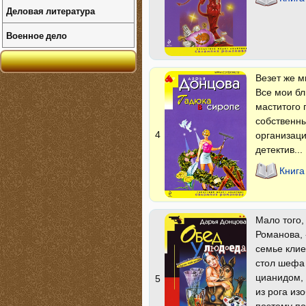
Деловая литература
Военное дело
Везет же м
Все мои бл
маститого 
собственны
4
организаци
детектив...
Книга
Мало того,
Романова, 
семье клие
стол шефа 
цианидом, 
5
из рога из
поэтому по