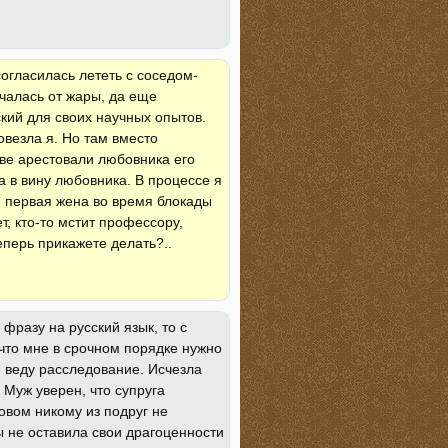
огласилась лететь с соседом-
чалась от жары, да еще
кий для своих научных опытов.
овезла я. Но там вместо
тве арестовали любовника его
а в вину любовника. В процессе я
я первая жена во время блокады
, кто-то мстит профессору,
еперь прикажете делать?..
фразу на русский язык, то с
 что мне в срочном порядке нужно
а, веду расследование. Исчезла
 Муж уверен, что супруга
овом никому из подруг не
ы не оставила свои драгоценности