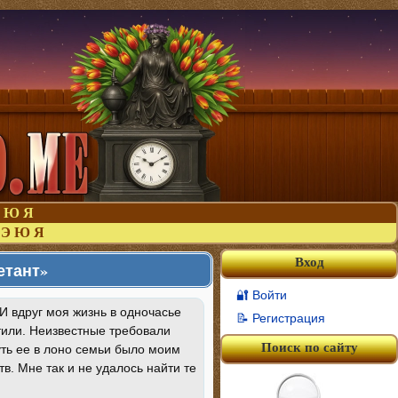
Ю
Я
Э
Ю
Я
Вход
етант»
🔐 Войти
 И вдруг моя жизнь в одночасье
📝 Регистрация
тили. Неизвестные требовали
Поиск по сайту
уть ее в лоно семьи было моим
в. Мне так и не удалось найти те