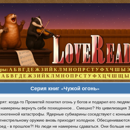
оры:
А
Б
В
Г
Д
Е
Ж
З
И
Й
К
Л
М
Н
О
П
Р
С
Т
У
Ф
Х
Ч
Ш
Ы
Э
:
А
Б
В
Г
Д
Е
Ж
З
И
Й
К
Л
М
Н
О
П
Р
С
Т
У
Ф
Х
Ц
Ч
Ш
Щ
Ы
Серия книг «Чужой огонь»
ят: когда-то Прометей похитил огонь у богов и подарил его людям
 намерены вернуть себе похищенное... Смешно? Но цивилизация 
ехногенной катастрофы. Ядерные субмарины соседствуют с конным
гнестрельному оружию вновь приходит холодное. Обесцениваются н
ред - в прошлое?! Но люди не намерены сдаваться. Они больше не 