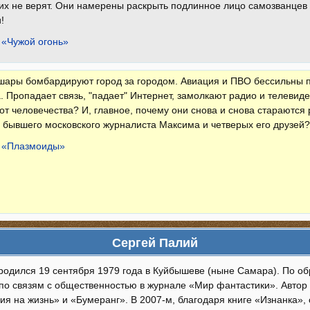
них не верят. Они намерены раскрыть подлинное лицо самозванцев -
!
 «Чужой огонь»
ары бомбардируют город за городом. Авиация и ПВО бессильны п
. Пропадает связь, "падает" Интернет, замолкают радио и телеви
 от человечества? И, главное, почему они снова и снова стараютс
 бывшего московского журналиста Максима и четверых его друзей?
а «Плазмоиды»
Сергей Палий
родился 19 сентября 1979 года в Куйбышеве (ныне Самара). По о
по связям с общественностью в журнале «Мир фантастики». Автор
ция на жизнь» и «Бумеранг». В 2007-м, благодаря книге «Изнанка»