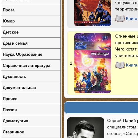
что уже в 
территории
Проза
Книга
Юмор
Детское
Огненные ш
Дом и семья
противника
Чего хотят
Наука, Образование
уничтожить
2
Справочная литература
Книг
Духовность
Документальная
Прочее
Поэзия
Драматургия
Сергей Палий 
специалистом 
Старинное
огонь», «Санк