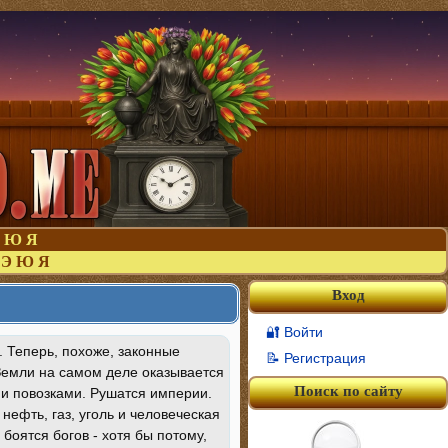
Ю
Я
Э
Ю
Я
Вход
🔐 Войти
. Теперь, похоже, законные
📝 Регистрация
Земли на самом деле оказывается
Поиск по сайту
и повозками. Рушатся империи.
ефть, газ, уголь и человеческая
боятся богов - хотя бы потому,