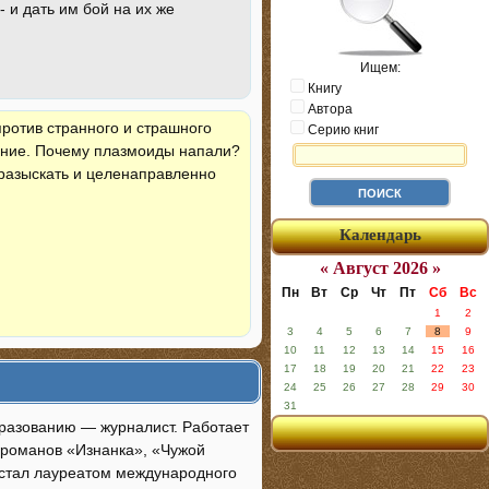
 и дать им бой на их же
Ищем:
Книгу
Автора
ротив странного и страшного
Серию книг
дение. Почему плазмоиды напали?
я разыскать и целенаправленно
Календарь
« Август 2026 »
Пн
Вт
Ср
Чт
Пт
Сб
Вс
1
2
3
4
5
6
7
8
9
10
11
12
13
14
15
16
17
18
19
20
21
22
23
24
25
26
27
28
29
30
31
бразованию — журналист. Работает
 романов «Изнанка», «Чужой
, стал лауреатом международного