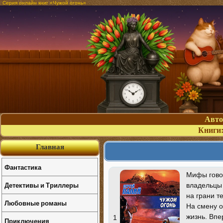
Серия онлайн книг «Чужой огонь»
Авт
Книги
Главная
Фантастика
Мифы говор
Детективы и Триллеры
владельцы
на грани т
Любовные романы
На смену о
жизнь. Впе
1
Приключения