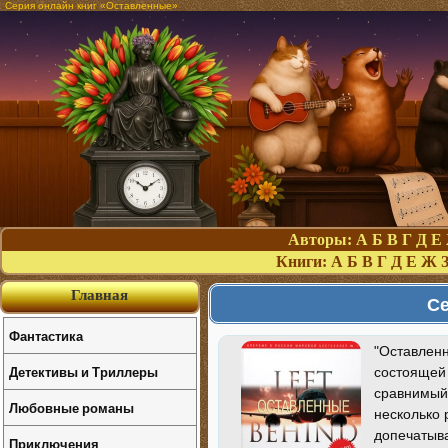
Серия онлайн книг «Оставленные»
Авторы:
А
Б
В
Г
Д
Е
Книги:
А
Б
В
Г
Д
Е
Ж
Главная
Се
Фантастика
"Оставленн
Детективы и Триллеры
состоящей
сравнимый 
Любовные романы
несколько 
допечатыв
Приключения