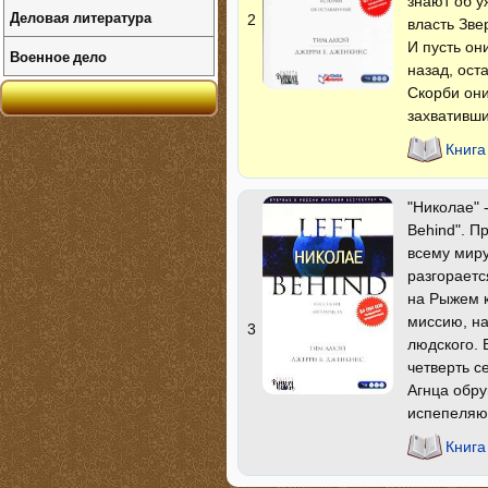
знают об у
Деловая литература
2
власть Зве
И пусть он
Военное дело
назад, ост
Скорби они
захвативш
Книга
"Николае" 
Behind". П
всему миру
разгораетс
на Рыжем 
миссию, на
3
людского. 
четверть с
Агнца обру
испепеляю
Книга