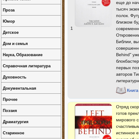
еще до нач
тысяч экзе
Проза
полок. Фут
Юмор
близком бу
1
современно
Детское
Откровении
Библии, вы
Дом и семья
совершенно
Наука, Образование
Behind" уж
блокбастер
Справочная литература
первых поз
авторов Т
Духовность
литератур
Документальная
Книга
Прочее
Отряд скор
Поэзия
готов прек
мирового с
Драматургия
счастливы
Старинное
истинное е