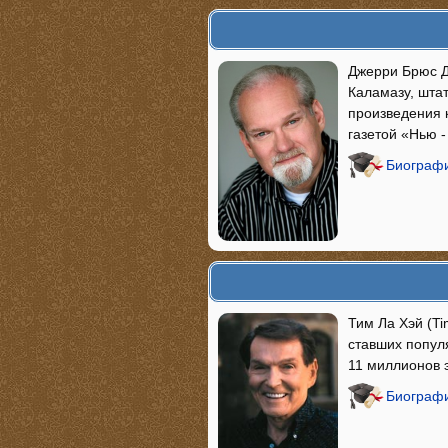
Джерри Брюс Дж
Каламазу, шта
произведения 
газетой «Нью 
Биографи
Тим Ла Хэй (Ti
ставших попул
11 миллионов 
Биографи