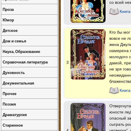
со всей не
Проза
Книга
Юмор
Детское
Кто бы мог
вовсе не л
Дом и семья
жена Джул
намерена п
Наука, Образование
молодого с
Справочная литература
3
дамой, пре
не зря гово
Духовность
неожиданно
блаженства
Документальная
Книга
Прочее
Поэзия
Отвергнута
юности лед
Драматургия
опасный за
сыграть ро
Старинное
четверки".
4