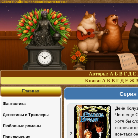
Серия онлайн книг «Королевская четверка»
Авторы:
А
Б
В
Г
Д
Е
Книги:
А
Б
В
Г
Д
Е
Ж
Главная
Серия 
Фантастика
Дейн Колуэ
Детективы и Триллеры
Чего еще О
хотя бы сл
Любовные романы
встречаетс
2
все-таки о
Приключения