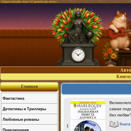
Серия онлайн книг «С девяти до пяти»
Авт
Книги
Главная
Фантастика
Великолепн
Детективы и Триллеры
самая подх
без любви?
Любовные романы
Книга
1
Приключения