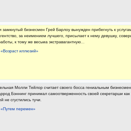
 замкнутый бизнесмен Грей Барлоу вынужден прибегнуть к услуг
гентство, за неимением лучшего, присылает к нему девушку, со
аботы, к тому же весьма экстравагантную...
 «Возраст иллюзий»
льная Молли Тейлор считает своего босса гениальным бизнесмено
аррод Бэннинг принимал самоотверженность своей секретарши как 
й не сгустились тучи.
 «Путем перемен»