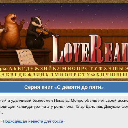
оры:
А
Б
В
Г
Д
Е
Ж
З
И
Й
К
Л
М
Н
О
П
Р
С
Т
У
Ф
Х
Ч
Ш
Ы
Э
:
А
Б
В
Г
Д
Е
Ж
З
И
Й
К
Л
М
Н
О
П
Р
С
Т
У
Ф
Х
Ц
Ч
Ш
Щ
Ы
Серия книг «С девяти до пяти»
ый и удачливый бизнесмен Николас Монро объявляет своей ассист
одящая кандидатура на эту роль - она, Клэр Далглиш. Девушка шо
..
 «Подходящая невеста для босса»