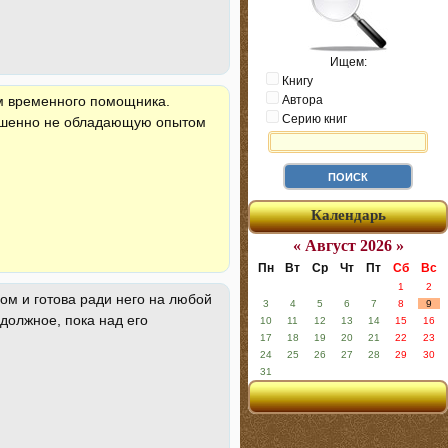
Ищем:
Книгу
Автора
ам временного помощника.
Серию книг
вершенно не обладающую опытом
Календарь
« Август 2026 »
Пн
Вт
Ср
Чт
Пт
Сб
Вс
1
2
м и готова ради него на любой
3
4
5
6
7
8
9
должное, пока над его
10
11
12
13
14
15
16
17
18
19
20
21
22
23
24
25
26
27
28
29
30
31