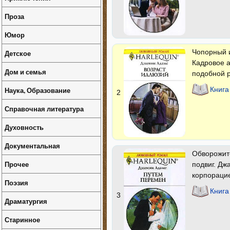
Проза
Юмор
Чопорный и
Детское
Кадровое а
Дом и семья
подобной р
Наука, Образование
Книга
2
Справочная литература
Духовность
Документальная
Обворожите
Прочее
подвиг. Дж
корпорацие
Поэзия
Книга
3
Драматургия
Старинное