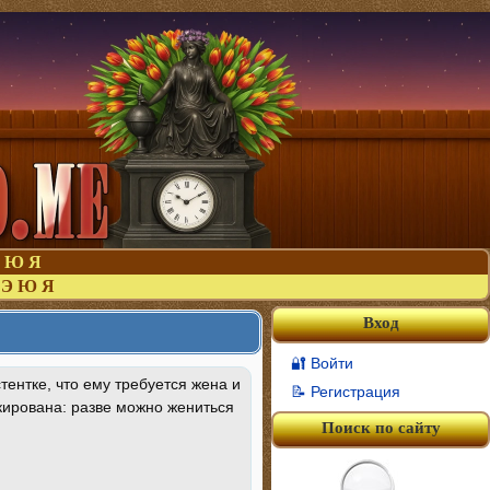
Ю
Я
Э
Ю
Я
Вход
🔐 Войти
ентке, что ему требуется жена и
📝 Регистрация
кирована: разве можно жениться
Поиск по сайту