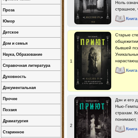
Ноль означ
страшное, 
Проза
Книга
Юмор
Детское
Старые сте
общежитии 
Дом и семья
бывшей пс
Наука, Образование
Уникальны
нарастающ
1
Справочная литература
Книга
Духовность
Документальная
Прочее
Дэн и его 
Нью-Гемпши
Поэзия
страхам. К
понимают, 
Драматургия
2
Книга
Старинное