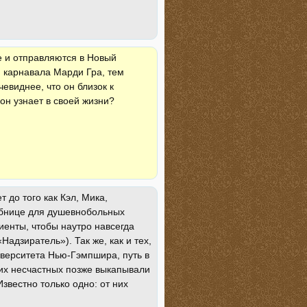
е и отправляются в Новый
и карнавала Марди Гра, тем
евиднее, что он близок к
 он узнает в своей жизни?
 до того как Кэл, Мика,
чебнице для душевнобольных
енты, чтобы наутро навсегда
Надзиратель»). Так же, как и тех,
иверситета Нью-Гэмпшира, путь в
их несчастных позже выкапывали
Известно только одно: от них