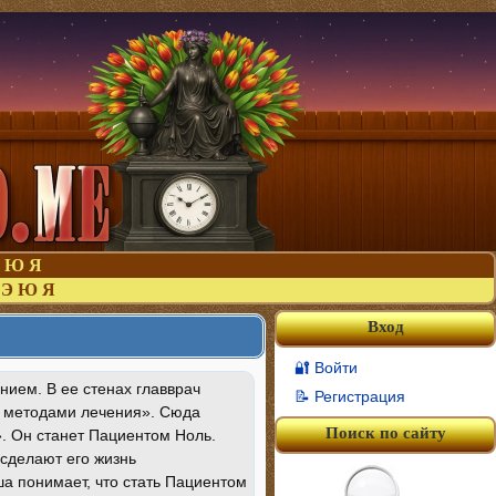
Ю
Я
Э
Ю
Я
Вход
🔐 Войти
ием. В ее стенах главврач
📝 Регистрация
и методами лечения». Сюда
Поиск по сайту
». Он станет Пациентом Ноль.
 сделают его жизнь
а понимает, что стать Пациентом