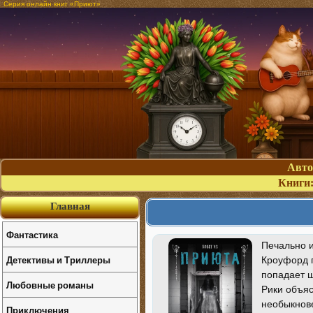
Серия онлайн книг «Приют»
Авт
Книги
Главная
Фантастика
Печально и
Детективы и Триллеры
Кроуфорд 
попадает ш
Любовные романы
Рики объяс
необыкнове
Приключения