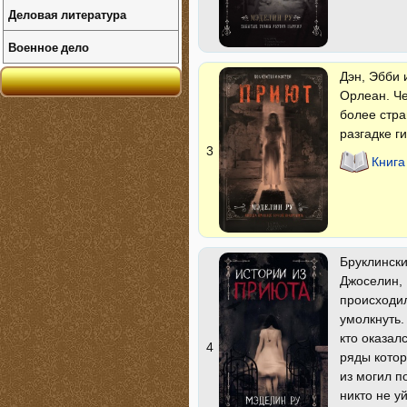
Деловая литература
Военное дело
Дэн, Эбби 
Орлеан. Че
более стра
разгадке г
3
Книга
Бруклински
Джоселин, 
происходи
умолкнуть.
кто оказал
4
ряды котор
из могил п
никто не у