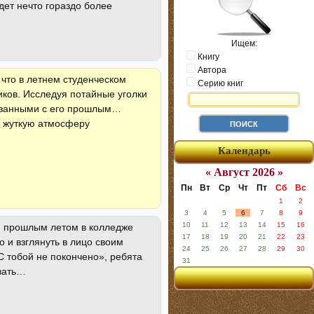
дет нечто гораздо более
Ищем:
Книгу
Автора
 что в летнем студенческом
Серию книг
ков. Исследуя потайные уголки
вязанными с его прошлым…
в жуткую атмосферу
Календарь
« Август 2026 »
Пн
Вт
Ср
Чт
Пт
Сб
Вс
1
2
3
4
5
6
7
8
9
10
11
12
13
14
15
16
ми прошлым летом в колледже
17
18
19
20
21
22
23
 и взглянуть в лицо своим
24
25
26
27
28
29
30
 тобой не покончено», ребята
31
овать…