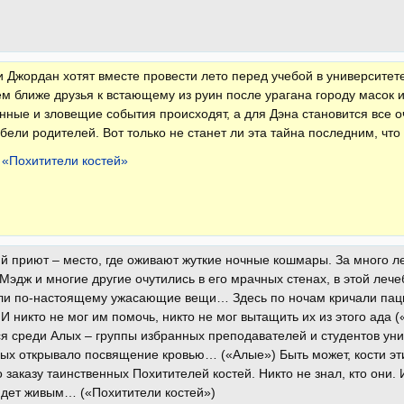
и Джордан хотят вместе провести лето перед учебой в университет
м ближе друзья к встающему из руин после урагана городу масок 
нные и зловещие события происходят, а для Дэна становится все оч
ибели родителей. Вот только не станет ли эта тайна последним, что
 «Похитители костей»
й приют – место, где оживают жуткие ночные кошмары. За много лет
Мэдж и многие другие очутились в его мрачных стенах, в этой ле
ли по-настоящему ужасающие вещи… Здесь по ночам кричали паци
 И никто не мог им помочь, никто не мог вытащить их из этого ада («
ся среди Алых – группы избранных преподавателей и студентов ун
ых открывало посвящение кровью… («Алые») Быть может, кости эт
о заказу таинственных Похитителей костей. Никто не знал, кто они. 
йдет живым… («Похитители костей»)