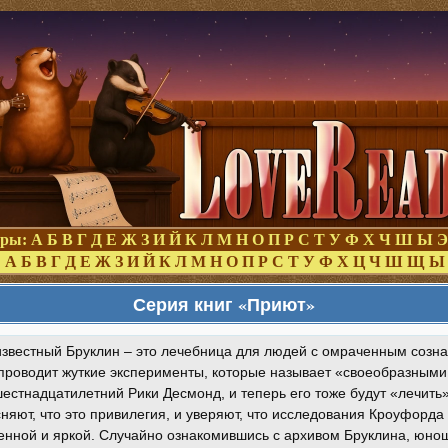
оры:
А
Б
В
Г
Д
Е
Ж
З
И
Й
К
Л
М
Н
О
П
Р
С
Т
У
Ф
Х
Ч
Ш
Ы
Э
:
А
Б
В
Г
Д
Е
Ж
З
И
Й
К
Л
М
Н
О
П
Р
С
Т
У
Ф
Х
Ц
Ч
Ш
Щ
Ы
Серия книг «Приют»
звестный Бруклин – это лечебница для людей с омраченным сознан
проводит жуткие эксперименты, которые называет «своеобразным
естнадцатилетний Рики Десмонд, и теперь его тоже будут «лечить
няют, что это привилегия, и уверяют, что исследования Кроуфорда
нной и яркой. Случайно ознакомившись с архивом Бруклина, юнош