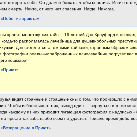
ает потерять себя. Он должен бежать, чтобы спастись. Иначе его ж
чем смерть. Нечто, от чего нет спасения. Нигде. Никогда.
 «Побег из приюта»
ны хранят много жутких тайн… 16-летний Дэн Кроуфорд и не знал,
когда-то располагалась лечебница для душевнобольных преступни
ихушки, Дэн столкнется с темными тайнами, странным образом с
е фотографии реальных заброшенных психлечебниц погрузят вас 
его кошмара!
 «Приют»
друзья видят странные и страшные сны о том, что произошло с ни
р. Чтобы избавиться от них, выход один — вернуться в то же место
огда каждому из них приходит пугающая фотография с надписью «С
что просто так забыть обо всем не удастся. Пришло время действ
 «Возвращение в Приют»