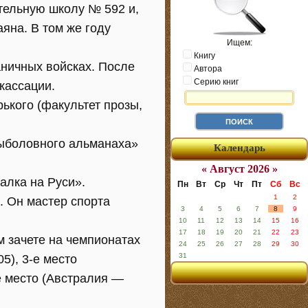
тельную школу № 592 и,
яна. В том же году
Ищем:
Книгу
аничных войсках. После
Автора
Серию книг
кассации.
рького (факультет прозы,
Рыболовного альманаха»
Календарь
« Август 2026 »
алка на Руси».
Пн
Вт
Ср
Чт
Пт
Сб
Вс
1
2
. Он мастер спорта
3
4
5
6
7
8
9
10
11
12
13
14
15
16
17
18
19
20
21
22
23
 зачете на чемпионатах
24
25
26
27
28
29
30
31
5), 3-е место
е место (Австралия —