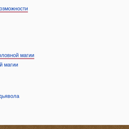
возможности
оловной магии
й магии
дьявола