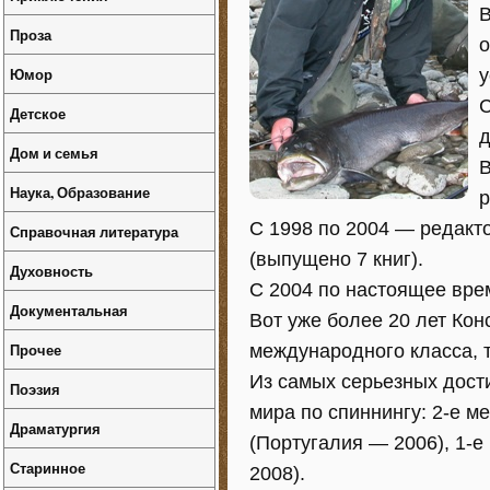
В
Проза
о
Юмор
у
С
Детское
д
Дом и семья
В
Наука, Образование
р
С 1998 по 2004 — редакт
Справочная литература
(выпущено 7 книг).
Духовность
С 2004 по настоящее вре
Документальная
Вот уже более 20 лет Ко
Прочее
международного класса, т
Из самых серьезных дост
Поэзия
мира по спиннингу: 2-е м
Драматургия
(Португалия — 2006), 1-е
Старинное
2008).