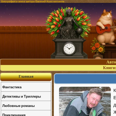
Биография и книги автора Евгений Константинов
Авт
Книги
Главная
Фантастика
К
Детективы и Триллеры
Е
д
Любовные романы
Ж
Приключения