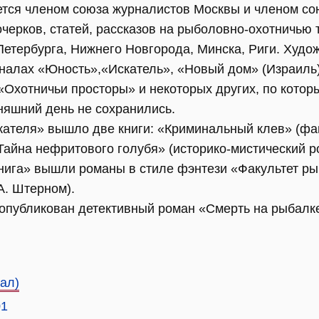
ется членом союза журналистов Москвы и членом со
черков, статей, рассказов на рыболовно-охотничью 
Петербурга, Нижнего Новгорода, Минска, Риги. Худо
рналах «Юность»,«Искатель», «Новый дом» (Израиль
«Охотничьи просторы» и некоторых других, по котор
няшний день не сохранились.
кателя» вышло две книги: «Криминальный клев» (фа
Тайна нефритового голубя» (историко-мистический р
нига» вышли романы в стиле фэнтези «Факультет ры
А. Штерном).
 опубликован детективный роман «Смерть на рыбалк
ал)
01