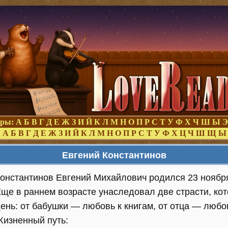
оры:
А
Б
В
Г
Д
Е
Ж
З
И
Й
К
Л
М
Н
О
П
Р
С
Т
У
Ф
Х
Ч
Ш
Ы
Э
:
А
Б
В
Г
Д
Е
Ж
З
И
Й
К
Л
М
Н
О
П
Р
С
Т
У
Ф
Х
Ц
Ч
Ш
Щ
Ы
Евгений Константинов
онстантинов Евгений Михайлович родился 23 ноября
ще в раннем возрасте унаследовал две страсти, кот
ень: от бабушки — любовь к книгам, от отца — любо
изненный путь: