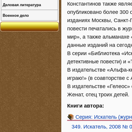
Константинов также явля
Деловая литература
опубликовано более 300 о
Военное дело
изданиях Москвы, Санкт-
повести печатались в жу
мир», а также альманахе 
данные изданий на сегод
В серии «Библиотека «Ис
детективные повести) и «
В издательстве «Альфа-к
играю!» (в соавторстве с 
В издательстве «Гелеос»
Женат, отец троих детей.
Книги автора:
Серия: Искатель (журн
349. Искатель, 2008 № 