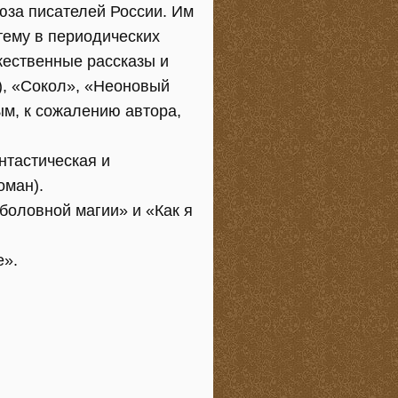
юза писателей России. Им
тему в периодических
жественные рассказы и
), «Сокол», «Неоновый
ым, к сожалению автора,
нтастическая и
оман).
боловной магии» и «Как я
е».