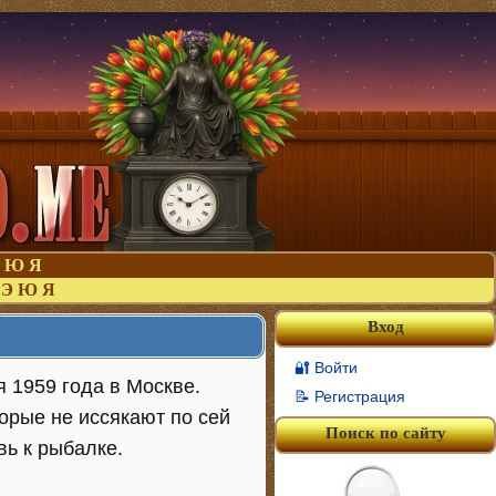
Ю
Я
Э
Ю
Я
Вход
🔐 Войти
 1959 года в Москве.
📝 Регистрация
орые не иссякают по сей
Поиск по сайту
вь к рыбалке.