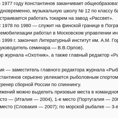
 1977 году Константинов заканчивает общеобразова
дновременно, музыкальную школу № 12 по классу ба
страивается работать токарем на завод «Рассвет».
 1978 по 1980 — служит на финской границе в Погр
емобилизации работал в Московском управлении ин
 1999 г. закончил Литературный институт им. А.М. Го
уководитель семинара — В.В.Орлов).
ор журнала «Охотник», а также главный редактор «
мя — заместитель главного редактора журнала «Рыб
нстантинов серьезно увлекается рыболовным спортом
ренер сборной России по спиннингу.
ижений можно выделить призовые места в командном
есто — (Италия — 2004), 1-е место (Португалия — 200
 место (Словакия — 2007); по морской рыбалке — 3-