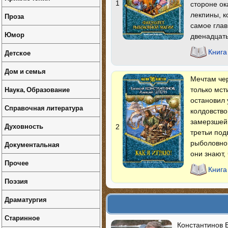
1
стороне ок
лекпины, к
Проза
самое глав
Юмор
двенадцат
Детское
Книга
Дом и семья
Мечтам чер
Наука, Образование
только мст
остановил 
Справочная литература
колдовство
замерзшей 
Духовность
2
третьи под
рыболовной
Документальная
они знают,
Прочее
Книга
Поэзия
Драматургия
Старинное
Константинов 