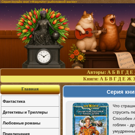
Серия онлайн книг «Факультет рыболовной магии»
Авторы:
А
Б
В
Г
Д
Е
Книги:
А
Б
В
Г
Д
Е
Ж
Главная
Серия кни
Фантастика
Что страшн
Детективы и Триллеры
струсить п
Способен л
Любовные романы
гоблин - д
умудренны
Приключения