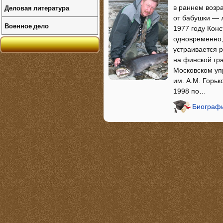
Деловая литература
в раннем возра
от бабушки — 
Военное дело
1977 году Кон
одновременно,
устраивается 
на финской гр
Московском уп
им. А.М. Горьк
1998 по…
Биографи