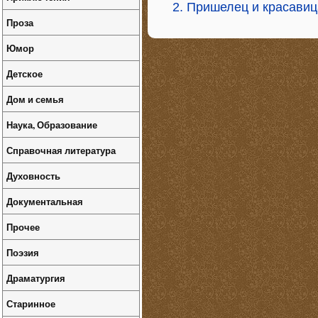
2. Пришелец и красавиц
Проза
Юмор
Детское
Дом и семья
Наука, Образование
Справочная литература
Духовность
Документальная
Прочее
Поэзия
Драматургия
Старинное