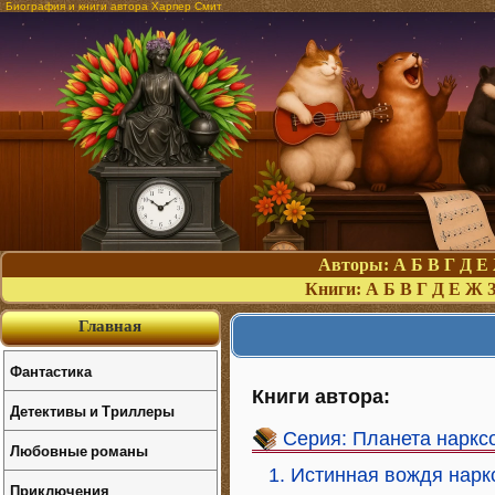
Биография и книги автора Харпер Смит
Авторы:
А
Б
В
Г
Д
Е
Книги:
А
Б
В
Г
Д
Е
Ж
Главная
Фантастика
Книги автора:
Детективы и Триллеры
Серия: Планета наркс
Любовные романы
1. Истинная вождя нарк
Приключения