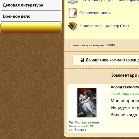
Читать книгу « Пришелец и крас
Деловая литература
Оглавление книги
Военное дело
Книги автора - Харпер Смит
Количество просмотров: 30603
🔐 Добавление комментариев 
Комментарии
VdomFreevPriw
Комментарий к кн
Мне понравил
Инцидент с г
больно когда
Пользователь
Пр:
+379
Репутация:
Знаток
Ст: