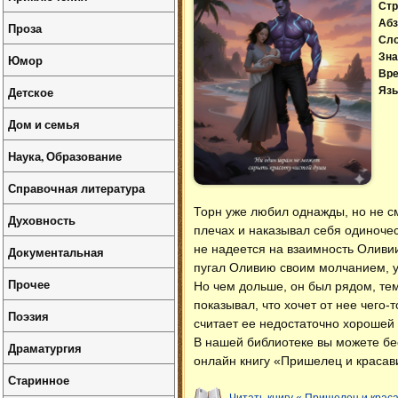
Стр
Абз
Проза
Сл
Зна
Юмор
Вре
Детское
Язы
Дом и семья
Наука, Образование
Справочная литература
Торн уже любил однажды, но не см
Духовность
плечах и наказывал себя одиночес
не надеется на взаимность Оливии
Документальная
пугал Оливию своим молчанием, 
Прочее
Но чем дольше, он был рядом, тем
показывал, что хочет от нее чего
Поэзия
считает ее недостаточно хорошей и
В нашей библиотеке вы можете б
Драматургия
онлайн книгу «Пришелец и красав
Старинное