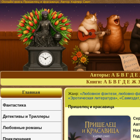
Онлайн книга Пришелец и красавица. Автор Харпер Смит
Авторы:
А
Б
В
Г
Д
Е
Книги:
А
Б
В
Г
Д
Е
Ж
Главная
Жанр:
«Любовное фэнтези, любовно-ф
«Эротическая литература»
,
«Самиздат,
Фантастика
Пришелец и красавица
Детективы и Триллеры
Сер
Авт
Любовные романы
Наз
Год
Приключения