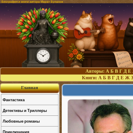
Биография и книги автора Марат Буланов
Авторы:
А
Б
В
Г
Д
Е
Книги:
А
Б
В
Г
Д
Е
Ж
Главная
Фантастика
Детективы и Триллеры
Любовные романы
Приключения