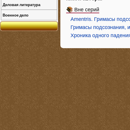
Деловая литература
Вне серий
Военное дело
Amentris. Гримасы подс
Гримасы подсознания, 
Хроника одного падени